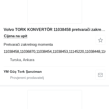
Volvo TORK KONVERTÖR 11038458 pretvarači zakretnog momenta za Volvo VOLVO WHELL LOADERS-TORQUE CONVERTER L60C/L60D/L60E/L60F/L60G/L70E/L90E/L90F/L70F (11038458,11036870,11038454,11038453,11145220,11038448,11036163) prednjeg utovarivača
Cijena na upit
Pretvarači zakretnog momenta
11038458,11036870,11038454,11038453,11145220,11038448,11036
Turska, Ankara
YM Güç Tork Şanziman