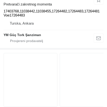
Pretvarači zakretnog momenta
17403768,11038442,11038455,17264482,17264483,17264481
Voe17264483
Turska, Ankara
YM Güç Tork Şanziman