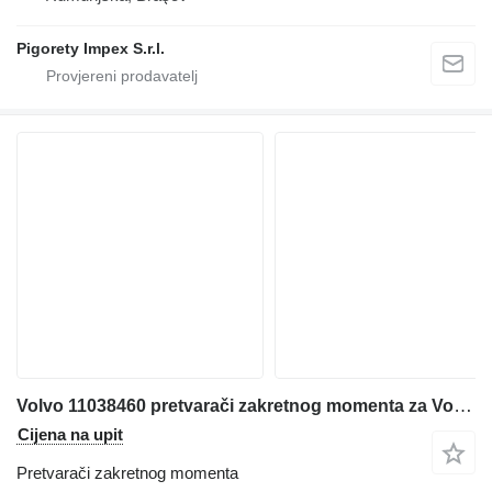
Pigorety Impex S.r.l.
Volvo 11038460 pretvarači zakretnog momenta za Volvo L110F-L120E-L120F,L150C-L180C (11038460,11038459,15123137,17237591,11037848,11144472 ) prednjeg utovarivača
Cijena na upit
Pretvarači zakretnog momenta