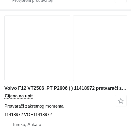
Volvo F12 VT2506 ,PT P2606 ( ) 11418972 pretvarači zakretnog momenta za Volvo VOLVO F12 FL12 FM9 FM12 11418972 zglobnog dampera
Cijena na upit
Pretvarači zakretnog momenta
11418972 VOE11418972
Turska, Ankara