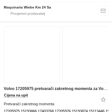
Maquinaria Wiebe Km 24 Sa
Volvo 17205975 pretvarači zakretnog momenta za Volvo L150G-L180G-L220G-L250G-L150F-L180F-L220F-L150H-L180H-L220H-L250H ( 17205975,15193866,17403768,17205976,15193874,15113446,15193874,15186325) prednjeg utovarivača
Cijena na upit
Pretvarači zakretnog momenta
17205975,15193866,17403768,17205976,15193874,15113446,1519