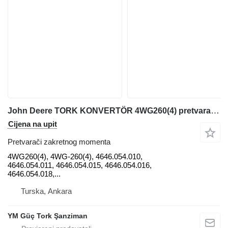
John Deere TORK KONVERTÖR 4WG260(4) pretvarači zakretnog momenta za John Deere 744H ZF 4646054034 - 4 WG 260 , 4646054015 – 4WG260 – AT209544 – John Deere 744H , 544H – 4WG160 – AT209715 – 4646054015 – John Deere , 544J – 4WG160 – 4656054057 – John Deere, 624E – 4WG180 – AT188406 – 4644004102 – John Deere, 644E – 4WG200 – AT188407 – 4644024207 – John Deere , 644G – 4WG200 – AT178012 – 4644024087 – John Deere prednjeg utovarivača
Cijena na upit
Pretvarači zakretnog momenta
4WG260(4), 4WG-260(4), 4646.054.010,
4646.054.011, 4646.054.015, 4646.054.016,
4646.054.018,...
Turska, Ankara
YM Güç Tork Şanziman