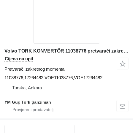
Volvo TORK KONVERTÖR 11038776 pretvarači zakretnog momenta za Volvo A25D,A35D,A40D,A30D,A30E,(11038776,17264482) prednjeg utovarivača
Cijena na upit
Pretvarači zakretnog momenta
11038776,17264482 VOE11038776,VOE17264482
Turska, Ankara
YM Güç Tork Şanziman