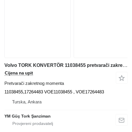
Volvo TORK KONVERTÖR 11038455 pretvarači zakretnog momenta za Volvo A40F , A40E, A25E, A30E, A35E, A35F (11038455,17264483) prednjeg utovarivača
Cijena na upit
Pretvarači zakretnog momenta
11038455,17264483 VOE11038455 , VOE17264483
Turska, Ankara
YM Güç Tork Şanziman