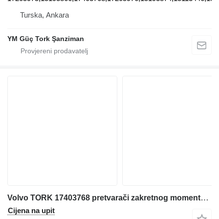
Turska, Ankara
YM Güç Tork Şanziman
Volvo TORK 17403768 pretvarači zakretnog momenta za Volvo L220G-180G-150G prednjeg utovarivača
Cijena na upit