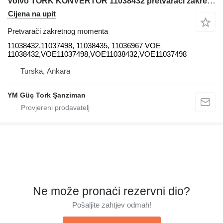
Volvo TORK KONVERTÖR 11038432 pretvarači zakretnog momenta za Volvo A25C, A30C, A30C BM, A35C, A35C BM prednjeg utovarivača
Cijena na upit
Pretvarači zakretnog momenta
11038432,11037498, 11038435, 11036967 VOE
11038432,VOE11037498,VOE11038432,VOE11037498
Turska, Ankara
YM Güç Tork Şanziman
Ne može pronaći rezervni dio?
Pošaljite zahtjev odmah!