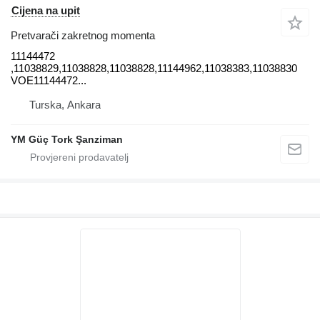
Cijena na upit
Pretvarači zakretnog momenta
11144472
,11038829,11038828,11038828,11144962,11038383,11038830
VOE11144472...
Turska, Ankara
YM Güç Tork Şanziman