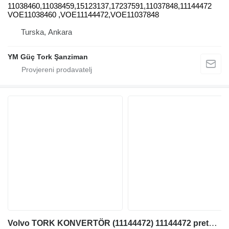
11038460,11038459,15123137,17237591,11037848,11144472
VOE11038460 ,VOE11144472,VOE11037848
Turska, Ankara
YM Güç Tork Şanziman
Volvo TORK KONVERTÖR (11144472) 11144472 pretvarači zakretnog momenta za Volvo L150E-L180E-L150F-L180F-L220E-L220F(11144472) prednjeg utovarivača