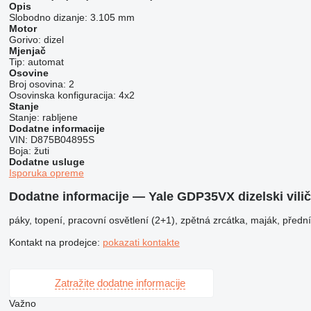
Opis
Slobodno dizanje:
3.105 mm
Motor
Gorivo:
dizel
Mjenjač
Tip:
automat
Osovine
Broj osovina:
2
Osovinska konfiguracija:
4x2
Stanje
Stanje:
rabljene
Dodatne informacije
VIN:
D875B04895S
Boja:
žuti
Dodatne usluge
Isporuka opreme
Dodatne informacije — Yale GDP35VX dizelski vilič
páky, topení, pracovní osvětlení (2+1), zpětná zrcátka, maják, přední 
Kontakt na prodejce:
pokazati kontakte
Zatražite dodatne informacije
Važno