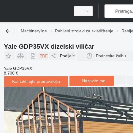
Machineryline
Rabljeni strojevi za skladištenje
Rabljen
Yale GDP35VX dizelski viličar
PDF
Podijeliti
Podnesite žalbu
Yale GDP35VX
8.700 €
Nazovite me
Kontaktirajte prodavatelja