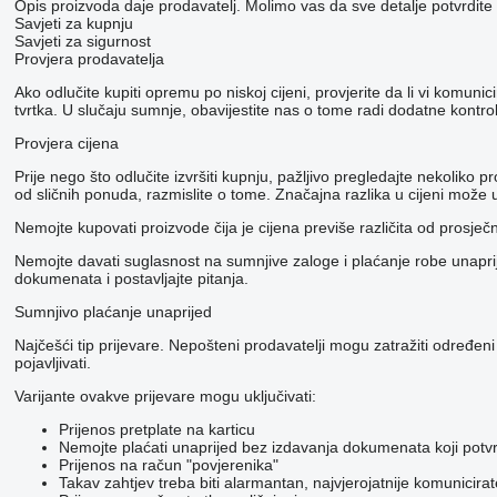
Opis proizvoda daje prodavatelj. Molimo vas da sve detalje potvrdite
Savjeti za kupnju
Savjeti za sigurnost
Provjera prodavatelja
Ako odlučite kupiti opremu po niskoj cijeni, provjerite da li vi komu
tvrtka. U slučaju sumnje, obavijestite nas o tome radi dodatne kontr
Provjera cijena
Prije nego što odlučite izvršiti kupnju, pažljivo pregledajte nekoli
od sličnih ponuda, razmislite o tome. Značajna razlika u cijeni može u
Nemojte kupovati proizvode čija je cijena previše različita od prosječ
Nemojte davati suglasnost na sumnjive zaloge i plaćanje robe unaprije
dokumenata i postavljajte pitanja.
Sumnjivo plaćanje unaprijed
Najčešći tip prijevare. Nepošteni prodavatelji mogu zatražiti određeni
pojavljivati.
Varijante ovakve prijevare mogu uključivati:
Prijenos pretplate na karticu
Nemojte plaćati unaprijed bez izdavanja dokumenata koji potvr
Prijenos na račun "povjerenika"
Takav zahtjev treba biti alarmantan, najvjerojatnije komunicira