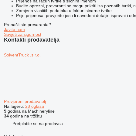
Prijenos na račun tvrtke s sličnim imenom
Budite oprezni, prevaranti se mogu prikriti iza poznatih tvrtki,
Zamjena vlastitih podataka u fakturi stvarne tvrtke
Prije prijenosa, provjerite jesu li navedeni detaljie ispravni i o
Pronašli ste prevaranta?
Javite nam
Savjeti za sigurnost
Kontakti prodavatelja
SolventTruck .s.r.o.
Provjereni prodavatelj
Na lageru:
28 oglasa
5
godina na Machineryline
34
godina na tržištu
Pretplatite se na prodavca