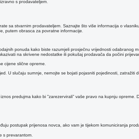
 izravno s prodavateljem.
nicirate sa stvarnim prodavateljem. Saznajte što više informacija o vlas
ole, putem obrasca za povratne informacije.
ko prodajnih ponuda kako biste razumjeli prosječnu vrijednosti odabran
kazivati ​​na skrivene nedostatke ili pokušaj prodavača da počini prijeva
ne cijene slične opreme.
d. U slučaju sumnje, nemojte se bojati pojasniti pojedinosti, zatražiti 
 iznos predujma kako bi "zarezervirali" vaše pravo na kupnju opreme. Dakl
đuju postupak prijenosa novca, ako vam je tijekom komuniciranja prodav
te s prevarantom.