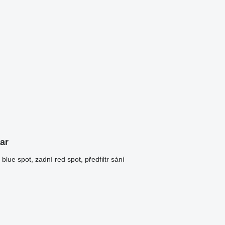
ar
blue spot, zadní red spot, předfiltr sání