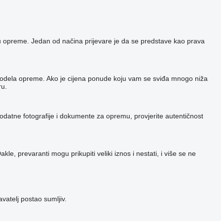
niku opreme. Jedan od načina prijevare je da se predstave kao prava
og modela opreme. Ako je cijena ponude koju vam se sviđa mnogo niža
ru.
dodatne fotografije i dokumente za opremu, provjerite autentičnost
e, prevaranti mogu prikupiti veliki iznos i nestati, i više se ne
atelj postao sumljiv.