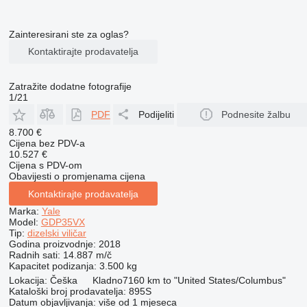
Zainteresirani ste za oglas?
Kontaktirajte prodavatelja
Zatražite dodatne fotografije
1/21
PDF
Podijeliti
Podnesite žalbu
8.700 €
Cijena bez PDV-a
10.527 €
Cijena s PDV-om
Obavijesti o promjenama cijena
Kontaktirajte prodavatelja
Marka:
Yale
Model:
GDP35VX
Tip:
dizelski viličar
Godina proizvodnje:
2018
Radnih sati:
14.887 m/č
Kapacitet podizanja:
3.500 kg
Lokacija:
Češka
Kladno
7160 km to "United States/Columbus"
Kataloški broj prodavatelja:
895S
Datum objavljivanja:
više od 1 mjeseca