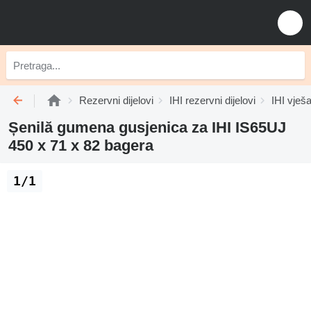
Rezervni dijelovi
IHI rezervni dijelovi
IHI vješ
Șenilă gumena gusjenica za IHI IS65UJ
450 x 71 x 82 bagera
1/1