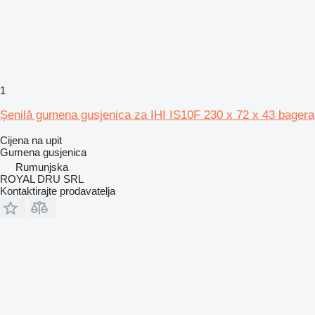
1
Șenilă gumena gusjenica za IHI IS10F 230 x 72 x 43 bagera
Cijena na upit
Gumena gusjenica
Rumunjska
ROYAL DRU SRL
Kontaktirajte prodavatelja