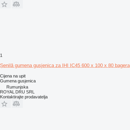
1
Șenilă gumena gusjenica za IHI IC45 600 x 100 x 80 bagera
Cijena na upit
Gumena gusjenica
Rumunjska
ROYAL DRU SRL
Kontaktirajte prodavatelja