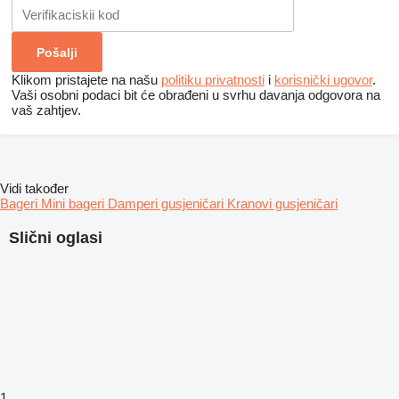
Klikom pristajete na našu
politiku privatnosti
i
korisnički ugovor
.
Vaši osobni podaci bit će obrađeni u svrhu davanja odgovora na
vaš zahtjev.
Vidi također
Bageri
Mini bageri
Damperi gusjeničari
Kranovi gusjeničari
Slični oglasi
1