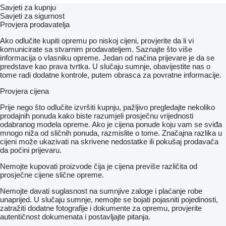
Savjeti za kupnju
Savjeti za sigurnost
Provjera prodavatelja
Ako odlučite kupiti opremu po niskoj cijeni, provjerite da li vi
komunicirate sa stvarnim prodavateljem. Saznajte što više
informacija o vlasniku opreme. Jedan od načina prijevare je da se
predstave kao prava tvrtka. U slučaju sumnje, obavijestite nas o
tome radi dodatne kontrole, putem obrasca za povratne informacije.
Provjera cijena
Prije nego što odlučite izvršiti kupnju, pažljivo pregledajte nekoliko
prodajnih ponuda kako biste razumjeli prosječnu vrijednosti
odabranog modela opreme. Ako je cijena ponude koju vam se sviđa
mnogo niža od sličnih ponuda, razmislite o tome. Značajna razlika u
cijeni može ukazivati ​​na skrivene nedostatke ili pokušaj prodavača
da počini prijevaru.
Nemojte kupovati proizvode čija je cijena previše različita od
prosječne cijene slične opreme.
Nemojte davati suglasnost na sumnjive zaloge i plaćanje robe
unaprijed. U slučaju sumnje, nemojte se bojati pojasniti pojedinosti,
zatražiti dodatne fotografije i dokumente za opremu, provjerite
autentičnost dokumenata i postavljajte pitanja.