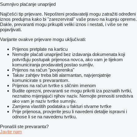
Sumnjivo plaćanje unaprijed
Najčešći tip prijevare. Nepošteni prodavatelji mogu zatražiti određeni
iznos predujma kako bi "zarezervirali" vaše pravo na kupnju opreme.
Dakle, prevaranti mogu prikupiti veliki iznos i nestati, i više se ne
pojavljivati.
Varijante ovakve prijevare mogu uključivati:
Prijenos pretplate na karticu
Nemojte plaćati unaprijed bez izdavanja dokumenata koji
potvrđuju postupak prijenosa novca, ako vam je tijekom
komuniciranja prodavatelj postao sumljiv.
Prijenos na račun "povjerenika"
Takav zahtjev treba biti alarmantan, najvjerojatnije
komunicirate s prevarantom.
Prijenos na račun tvrtke s sličnim imenom
Budite oprezni, prevaranti se mogu prikriti iza poznatih tvrtki,
neznatno mijenjajući njihov naziv. Nemojte prenositi sredstva
ako vam je naziv tvrtke sumnjiv.
Zamjena vlastitih podataka u fakturi stvarne tvrtke
Prije prijenosa, provjerite jesu li navedeni detaljie ispravni i
odnose li se na navedenu tvrtku.
Pronašli ste prevaranta?
Javite nam