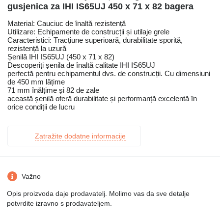
gusjenica za IHI IS65UJ 450 x 71 x 82 bagera
Material: Cauciuc de înaltă rezistență
Utilizare: Echipamente de construcții și utilaje grele
Caracteristici: Tracțiune superioară, durabilitate sporită,
rezistență la uzură
Șenilă IHI IS65UJ (450 x 71 x 82)
Descoperiți șenila de înaltă calitate IHI IS65UJ
perfectă pentru echipamentul dvs. de construcții. Cu dimensiuni
de 450 mm lățime
71 mm înălțime și 82 de zale
această șenilă oferă durabilitate și performanță excelentă în
orice condiții de lucru
Zatražite dodatne informacije
Važno
Opis proizvoda daje prodavatelj. Molimo vas da sve detalje
potvrdite izravno s prodavateljem.