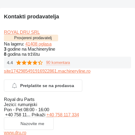
Kontakti prodavatelja
ROYAL DRU SRL
Provjereni prodavatelj
Na lageru:
41408 oglasa
3
godine na Machineryline
8
godina na tržištu
4.4
90 komentara
site1742985491916922861.machineryline.ro
Pretplatite se na prodavca
Royal dru Parts
Jezici:
rumunjski
Pon - Pet
08:00 - 16:00
+40 758 11...
Prikaži
+40 758 117 334
Nazovite me
www.dru.ro