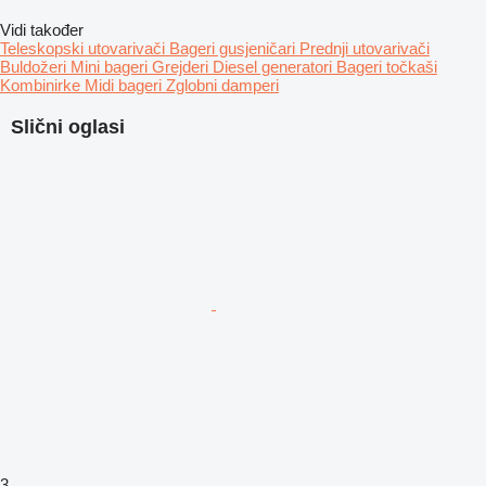
Vidi također
Teleskopski utovarivači
Bageri gusjeničari
Prednji utovarivači
Buldožeri
Mini bageri
Grejderi
Diesel generatori
Bageri točkaši
Kombinirke
Midi bageri
Zglobni damperi
Slični oglasi
3