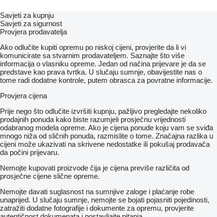
Savjeti za kupnju
Savjeti za sigurnost
Provjera prodavatelja
Ako odlučite kupiti opremu po niskoj cijeni, provjerite da li vi
komunicirate sa stvarnim prodavateljem. Saznajte što više
informacija o vlasniku opreme. Jedan od načina prijevare je da se
predstave kao prava tvrtka. U slučaju sumnje, obavijestite nas o
tome radi dodatne kontrole, putem obrasca za povratne informacije.
Provjera cijena
Prije nego što odlučite izvršiti kupnju, pažljivo pregledajte nekoliko
prodajnih ponuda kako biste razumjeli prosječnu vrijednosti
odabranog modela opreme. Ako je cijena ponude koju vam se sviđa
mnogo niža od sličnih ponuda, razmislite o tome. Značajna razlika u
cijeni može ukazivati ​​na skrivene nedostatke ili pokušaj prodavača
da počini prijevaru.
Nemojte kupovati proizvode čija je cijena previše različita od
prosječne cijene slične opreme.
Nemojte davati suglasnost na sumnjive zaloge i plaćanje robe
unaprijed. U slučaju sumnje, nemojte se bojati pojasniti pojedinosti,
zatražiti dodatne fotografije i dokumente za opremu, provjerite
autentičnost dokumenata i postavljajte pitanja.