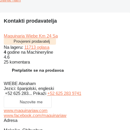
Kontakti prodavatelja
Maquinaria Wiebe Km 24 Sa
Provjereni prodavatelj
Na lageru:
11713 oglasa
4
godine na Machineryline
4.6
25 komentara
Pretplatite se na prodavca
WIEBE Abraham
Jezici:
španjolski, engleski
+52 625 283...
Prikaži
+52 625 283 9741
Nazovite me
www.maquinariaw.com
www.facebook.com/maquinariaw
Adresa