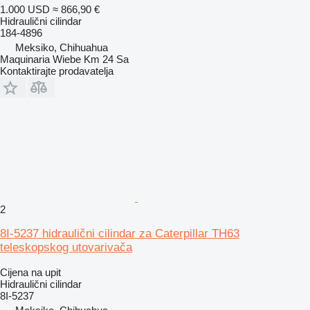
1.000 USD
≈ 866,90 €
Hidraulični cilindar
184-4896
Meksiko, Chihuahua
Maquinaria Wiebe Km 24 Sa
Kontaktirajte prodavatelja
2
8I-5237 hidraulični cilindar za Caterpillar TH63
teleskopskog utovarivača
Cijena na upit
Hidraulični cilindar
8I-5237