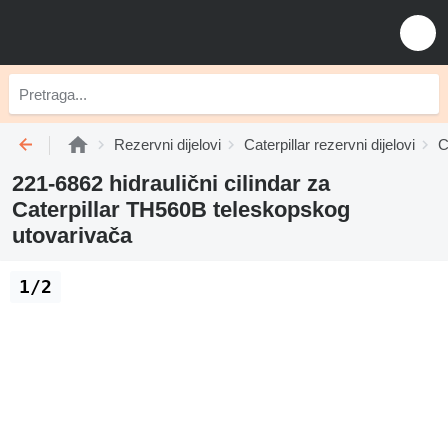
Rezervni dijelovi
Caterpillar rezervni dijelovi
C
221-6862 hidraulični cilindar za
Caterpillar TH560B teleskopskog
utovarivača
1/2