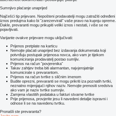
Sumnjivo plaćanje unaprijed
Najčešći tip prijevare. Nepošteni prodavatelji mogu zatražiti određeni
iznos predujma kako bi "zarezervirali" vaše pravo na kupnju opreme.
Dakle, prevaranti mogu prikupiti veliki iznos i nestati, i više se ne
pojavljivati.
Varijante ovakve prijevare mogu uključivati:
Prijenos pretplate na karticu
Nemojte plaćati unaprijed bez izdavanja dokumenata koji
potvrđuju postupak prijenosa novca, ako vam je tijekom
komuniciranja prodavatelj postao sumljiv.
Prijenos na račun "povjerenika"
Takav zahtjev treba biti alarmantan, najvjerojatnije
komunicirate s prevarantom.
Prijenos na račun tvrtke s sličnim imenom
Budite oprezni, prevaranti se mogu prikriti iza poznatih tvrtki,
neznatno mijenjajući njihov naziv. Nemojte prenositi sredstva
ako vam je naziv tvrtke sumnjiv.
Zamjena vlastitih podataka u fakturi stvarne tvrtke
Prije prijenosa, provjerite jesu li navedeni detaljie ispravni i
odnose li se na navedenu tvrtku.
Pronašli ste prevaranta?
Javite nam