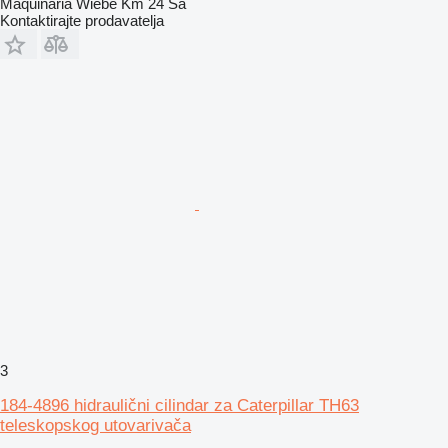
Maquinaria Wiebe Km 24 Sa
Kontaktirajte prodavatelja
3
184-4896 hidraulični cilindar za Caterpillar TH63
teleskopskog utovarivača