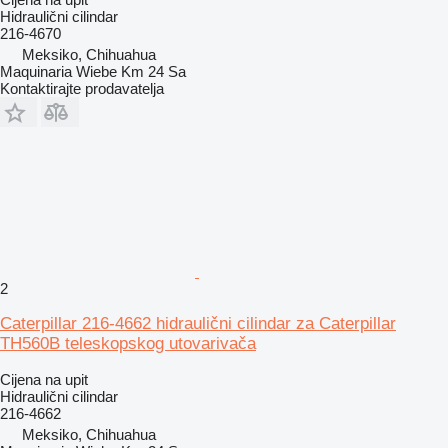
Hidraulični cilindar
216-4670
Meksiko, Chihuahua
Maquinaria Wiebe Km 24 Sa
Kontaktirajte prodavatelja
2
Caterpillar 216-4662 hidraulični cilindar za Caterpillar
TH560B teleskopskog utovarivača
Cijena na upit
Hidraulični cilindar
216-4662
Meksiko, Chihuahua