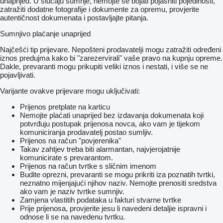
unaprijed. U slučaju sumnje, nemojte se bojati pojasniti pojedinosti,
zatražiti dodatne fotografije i dokumente za opremu, provjerite
autentičnost dokumenata i postavljajte pitanja.
Sumnjivo plaćanje unaprijed
Najčešći tip prijevare. Nepošteni prodavatelji mogu zatražiti određeni
iznos predujma kako bi "zarezervirali" vaše pravo na kupnju opreme.
Dakle, prevaranti mogu prikupiti veliki iznos i nestati, i više se ne
pojavljivati.
Varijante ovakve prijevare mogu uključivati:
Prijenos pretplate na karticu
Nemojte plaćati unaprijed bez izdavanja dokumenata koji
potvrđuju postupak prijenosa novca, ako vam je tijekom
komuniciranja prodavatelj postao sumljiv.
Prijenos na račun "povjerenika"
Takav zahtjev treba biti alarmantan, najvjerojatnije
komunicirate s prevarantom.
Prijenos na račun tvrtke s sličnim imenom
Budite oprezni, prevaranti se mogu prikriti iza poznatih tvrtki,
neznatno mijenjajući njihov naziv. Nemojte prenositi sredstva
ako vam je naziv tvrtke sumnjiv.
Zamjena vlastitih podataka u fakturi stvarne tvrtke
Prije prijenosa, provjerite jesu li navedeni detaljie ispravni i
odnose li se na navedenu tvrtku.