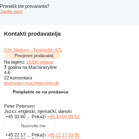
Pronašli ste prevaranta?
Javite nam
Kontakti prodavatelja
Chr. Nielsen - Tingheden A/S
Provjereni prodavatelj
Na lageru:
16300 oglasa
7
godina na Machineryline
4.6
22 komentara
tingheden.machineryline.dk
Pretplatite se na prodavca
Peter Petersen
Jezici:
engleski, njemački, danski
+45 33 60 ...
Prikaži
+45 33 60 09 52
Nazovite me
+45 22 17 ...
Prikaži
+45 22 17 03 95