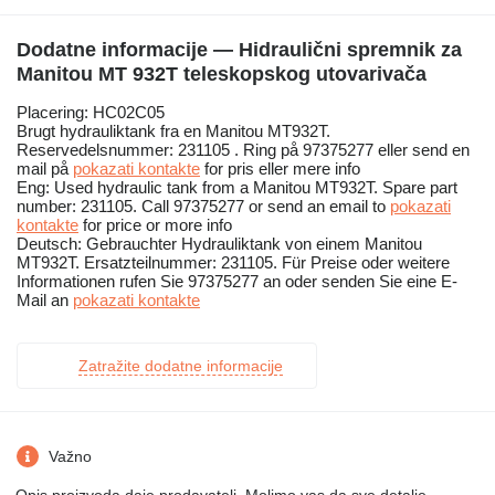
Dodatne informacije — Hidraulični spremnik za
Manitou MT 932T teleskopskog utovarivačа
Placering: HC02C05
Brugt hydrauliktank fra en Manitou MT932T.
Reservedelsnummer: 231105 . Ring på 97375277 eller send en
mail på
pokazati kontakte
for pris eller mere info
Eng: Used hydraulic tank from a Manitou MT932T. Spare part
number: 231105. Call 97375277 or send an email to
pokazati
kontakte
for price or more info
Deutsch: Gebrauchter Hydrauliktank von einem Manitou
MT932T. Ersatzteilnummer: 231105. Für Preise oder weitere
Informationen rufen Sie 97375277 an oder senden Sie eine E-
Mail an
pokazati kontakte
Zatražite dodatne informacije
Važno