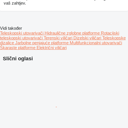
vaš zahtjev.
Vidi također
Teleskopski utovarivači
Hidraulične zglobne platforme
Rotacijski
teleskopski utovarivači
Terenski viličari
Dizelski viličari
Teleskopske
dizalice
Jarbolne penjajuće platforme
Multifunkcionalni utovarivači
Škaraste platforme
Električni viličari
Slični oglasi