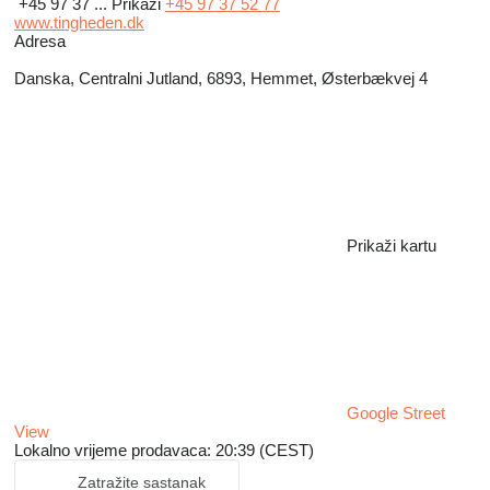
+45 97 37 ...
Prikaži
+45 97 37 52 77
www.tingheden.dk
Adresa
Danska, Centralni Jutland, 6893, Hemmet, Østerbækvej 4
Prikaži kartu
Google Street
View
Lokalno vrijeme prodavaca: 20:39 (CEST)
Zatražite sastanak