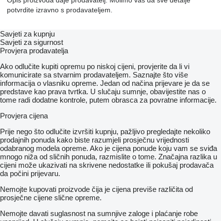
Opis proizvoda daje prodavatelj. Molimo vas da sve detalje
potvrdite izravno s prodavateljem.
Savjeti za kupnju
Savjeti za sigurnost
Provjera prodavatelja
Ako odlučite kupiti opremu po niskoj cijeni, provjerite da li vi
komunicirate sa stvarnim prodavateljem. Saznajte što više
informacija o vlasniku opreme. Jedan od načina prijevare je da se
predstave kao prava tvrtka. U slučaju sumnje, obavijestite nas o
tome radi dodatne kontrole, putem obrasca za povratne informacije.
Provjera cijena
Prije nego što odlučite izvršiti kupnju, pažljivo pregledajte nekoliko
prodajnih ponuda kako biste razumjeli prosječnu vrijednosti
odabranog modela opreme. Ako je cijena ponude koju vam se sviđa
mnogo niža od sličnih ponuda, razmislite o tome. Značajna razlika u
cijeni može ukazivati ​​na skrivene nedostatke ili pokušaj prodavača
da počini prijevaru.
Nemojte kupovati proizvode čija je cijena previše različita od
prosječne cijene slične opreme.
Nemojte davati suglasnost na sumnjive zaloge i plaćanje robe