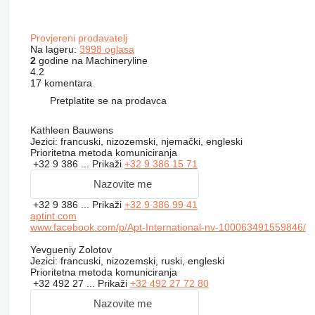
Provjereni prodavatelj
Na lageru:
3998 oglasa
2
godine na Machineryline
4.2
17 komentara
Pretplatite se na prodavca
Kathleen Bauwens
Jezici:
francuski, nizozemski, njemački, engleski
Prioritetna metoda komuniciranja
+32 9 386 ...
Prikaži
+32 9 386 15 71
Nazovite me
+32 9 386 ...
Prikaži
+32 9 386 99 41
aptint.com
www.facebook.com/p/Apt-International-nv-100063491559846/
Yevgueniy Zolotov
Jezici:
francuski, nizozemski, ruski, engleski
Prioritetna metoda komuniciranja
+32 492 27 ...
Prikaži
+32 492 27 72 80
Nazovite me