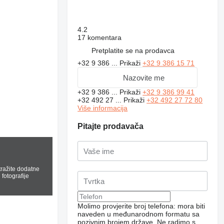
4.2
17 komentara
Pretplatite se na prodavca
+32 9 386 ...
Prikaži
+32 9 386 15 71
Nazovite me
+32 9 386 ...
Prikaži
+32 9 386 99 41
+32 492 27 ...
Prikaži
+32 492 27 72 80
Više informacija
Pitajte prodavača
tražite dodatne
fotografije
Molimo provjerite broj telefona: mora biti
naveden u međunarodnom formatu sa
pozivnim brojem države.
Ne radimo s