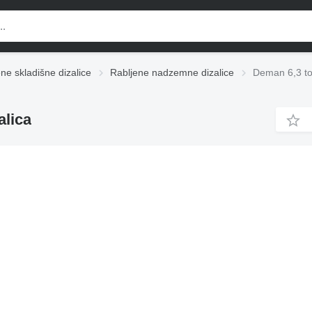
ne skladišne dizalice
Rabljene nadzemne dizalice
Deman 6,3 to
alica