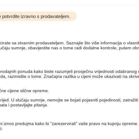
 potvrdite izravno s prodavateljem.
nicirate sa stvarnim prodavateljem. Saznajte što više informacija o vlas
lučaju sumnje, obavijestite nas o tome radi dodatne kontrole, putem ob
iko prodajnih ponuda kako biste razumjeli prosječnu vrijednosti odabran
, razmislite o tome. Značajna razlika u cijeni može ukazivati ​​na skri
ečne cijene slične opreme.
jed. U slučaju sumnje, nemojte se bojati pojasniti pojedinosti, zatražit
a i postavljajte pitanja.
eni iznos predujma kako bi "zarezervirali" vaše pravo na kupnju opreme.
i.