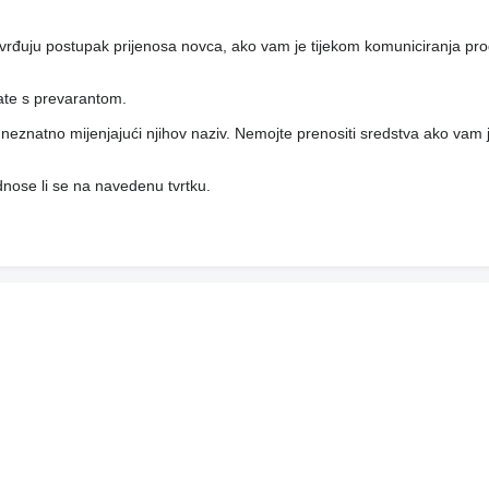
vrđuju postupak prijenosa novca, ako vam je tijekom komuniciranja pro
rate s prevarantom.
i, neznatno mijenjajući njihov naziv. Nemojte prenositi sredstva ako vam j
 odnose li se na navedenu tvrtku.