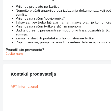
Prijenos pretplate na karticu
Nemojte plaćati unaprijed bez izdavanja dokumenata koji pot
sumljiv.
Prijenos na račun "povjerenika"
Takav zahtjev treba biti alarmantan, najvjerojatnije komunici
Prijenos na račun tvrtke s sličnim imenom
Budite oprezni, prevaranti se mogu prikriti iza poznatih tvrtk
sumnjiv.
Zamjena vlastitih podataka u fakturi stvarne tvrtke
Prije prijenosa, provjerite jesu li navedeni detaljie ispravni i
Pronašli ste prevaranta?
Javite nam
Kontakti prodavatelja
APT International