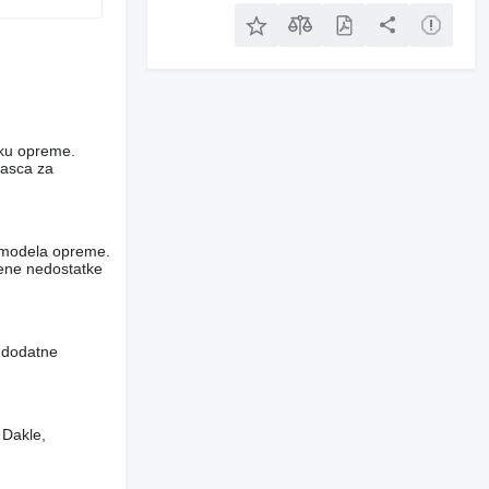
niku opreme.
rasca za
og modela opreme.
vene nedostatke
i dodatne
 Dakle,