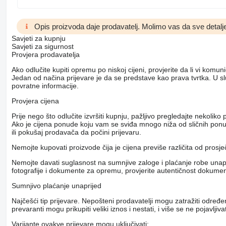
Opis proizvoda daje prodavatelj. Molimo vas da sve detalje
Savjeti za kupnju
Savjeti za sigurnost
Provjera prodavatelja
Ako odlučite kupiti opremu po niskoj cijeni, provjerite da li vi komu
Jedan od načina prijevare je da se predstave kao prava tvrtka. U s
povratne informacije.
Provjera cijena
Prije nego što odlučite izvršiti kupnju, pažljivo pregledajte nekol
Ako je cijena ponude koju vam se sviđa mnogo niža od sličnih ponuda
ili pokušaj prodavača da počini prijevaru.
Nemojte kupovati proizvode čija je cijena previše različita od prosj
Nemojte davati suglasnost na sumnjive zaloge i plaćanje robe unapri
fotografije i dokumente za opremu, provjerite autentičnost dokumenat
Sumnjivo plaćanje unaprijed
Najčešći tip prijevare. Nepošteni prodavatelji mogu zatražiti određ
prevaranti mogu prikupiti veliki iznos i nestati, i više se ne pojavljivat
Varijante ovakve prijevare mogu uključivati: