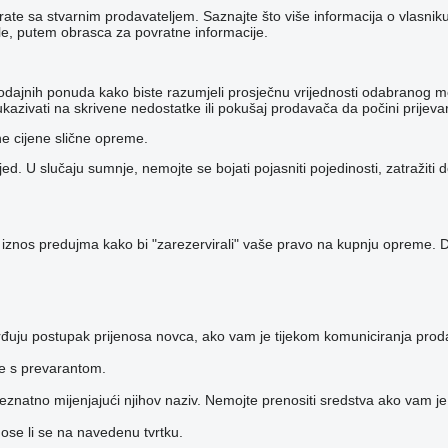
nicirate sa stvarnim prodavateljem. Saznajte što više informacija o vlas
ole, putem obrasca za povratne informacije.
ko prodajnih ponuda kako biste razumjeli prosječnu vrijednosti odabran
kazivati ​​na skrivene nedostatke ili pokušaj prodavača da počini prijeva
ne cijene slične opreme.
d. U slučaju sumnje, nemojte se bojati pojasniti pojedinosti, zatražiti 
 iznos predujma kako bi "zarezervirali" vaše pravo na kupnju opreme. Dakl
đuju postupak prijenosa novca, ako vam je tijekom komuniciranja prodav
te s prevarantom.
 neznatno mijenjajući njihov naziv. Nemojte prenositi sredstva ako vam je
dnose li se na navedenu tvrtku.