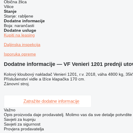
Obična žlica
Vilice
Stanje
Stanje:
rabljene
Dodatne informacije
Boja:
narančasti
Dodatne usluge
Kupiti na leasing
Daljinska inspekcija
Isporuka opreme
Dodatne informacije — VF Venieri 1201 prednji uto
Kolový kloubový nakladač Venieri 1201, r.v. 2018, váha 4800 kg, 35
Příslušenství vidle a lžíce klapačka 170 cm.
Zánovní stroj.
Zatražite dodatne informacije
Važno
Opis proizvoda daje prodavatelj. Molimo vas da sve detalje potvrdite
Savjeti za kupnju
Savjeti za sigurnost
Provjera prodavatelja