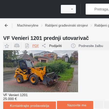
Machineryline
Rabljeni građevinski strojevi
Rabljeni 
VF Venieri 1201 prednji utovarivač
PDF
Podijeliti
Podnesite žalbu
VF Venieri 1201
25.000 €
Nazovite me
Kontaktirajte prodavatelja