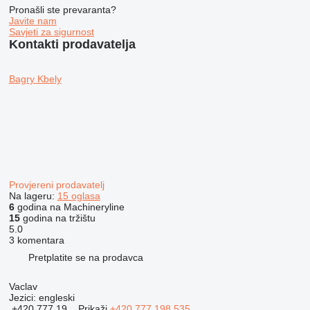
Pronašli ste prevaranta?
Javite nam
Savjeti za sigurnost
Kontakti prodavatelja
Bagry Kbely
Provjereni prodavatelj
Na lageru:
15 oglasa
6
godina na Machineryline
15
godina na tržištu
5.0
3 komentara
Pretplatite se na prodavca
Vaclav
Jezici:
engleski
+420 777 19...
Prikaži
+420 777 198 535