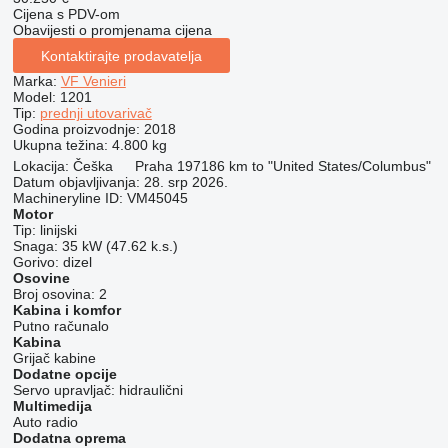
Cijena s PDV-om
Obavijesti o promjenama cijena
Kontaktirajte prodavatelja
Marka:
VF Venieri
Model:
1201
Tip:
prednji utovarivač
Godina proizvodnje:
2018
Ukupna težina:
4.800 kg
Lokacija:
Češka
Praha 19
7186 km to "United States/Columbus"
Datum objavljivanja:
28. srp 2026.
Machineryline ID:
VM45045
Motor
Tip:
linijski
Snaga:
35 kW (47.62 k.s.)
Gorivo:
dizel
Osovine
Broj osovina:
2
Kabina i komfor
Putno računalo
Kabina
Grijač kabine
Dodatne opcije
Servo upravljač:
hidraulični
Multimedija
Auto radio
Dodatna oprema