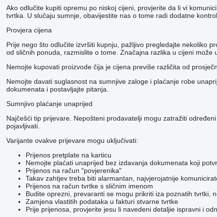
Ako odlučite kupiti opremu po niskoj cijeni, provjerite da li vi komu
tvrtka. U slučaju sumnje, obavijestite nas o tome radi dodatne kontr
Provjera cijena
Prije nego što odlučite izvršiti kupnju, pažljivo pregledajte nekoli
od sličnih ponuda, razmislite o tome. Značajna razlika u cijeni može u
Nemojte kupovati proizvode čija je cijena previše različita od prosječ
Nemojte davati suglasnost na sumnjive zaloge i plaćanje robe unaprije
dokumenata i postavljajte pitanja.
Sumnjivo plaćanje unaprijed
Najčešći tip prijevare. Nepošteni prodavatelji mogu zatražiti određeni
pojavljivati.
Varijante ovakve prijevare mogu uključivati:
Prijenos pretplate na karticu
Nemojte plaćati unaprijed bez izdavanja dokumenata koji potvr
Prijenos na račun "povjerenika"
Takav zahtjev treba biti alarmantan, najvjerojatnije komunicira
Prijenos na račun tvrtke s sličnim imenom
Budite oprezni, prevaranti se mogu prikriti iza poznatih tvrtki,
Zamjena vlastitih podataka u fakturi stvarne tvrtke
Prije prijenosa, provjerite jesu li navedeni detaljie ispravni i o