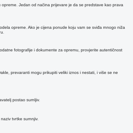
niku opreme. Jedan od načina prijevare je da se predstave kao prava
og modela opreme. Ako je cijena ponude koju vam se sviđa mnogo niža
ru.
dodatne fotografije i dokumente za opremu, provjerite autentičnost
e, prevaranti mogu prikupiti veliki iznos i nestati, i više se ne
atelj postao sumljiv.
 naziv tvrtke sumnjiv.