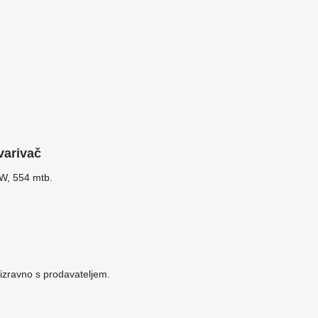
varivač
kW, 554 mtb.
 izravno s prodavateljem.