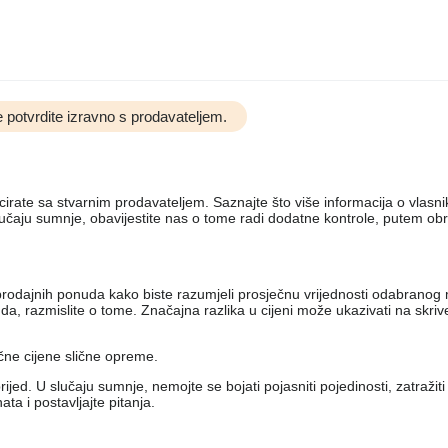
 potvrdite izravno s prodavateljem.
nicirate sa stvarnim prodavateljem. Saznajte što više informacija o vlas
lučaju sumnje, obavijestite nas o tome radi dodatne kontrole, putem ob
iko prodajnih ponuda kako biste razumjeli prosječnu vrijednosti odabran
, razmislite o tome. Značajna razlika u cijeni može ukazivati ​​na skri
ečne cijene slične opreme.
jed. U slučaju sumnje, nemojte se bojati pojasniti pojedinosti, zatražit
a i postavljajte pitanja.