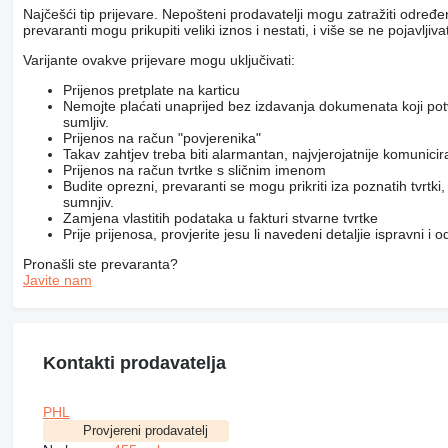
Najčešći tip prijevare. Nepošteni prodavatelji mogu zatražiti određ
prevaranti mogu prikupiti veliki iznos i nestati, i više se ne pojavljivat
Varijante ovakve prijevare mogu uključivati:
Prijenos pretplate na karticu
Nemojte plaćati unaprijed bez izdavanja dokumenata koji pot
sumljiv.
Prijenos na račun "povjerenika"
Takav zahtjev treba biti alarmantan, najvjerojatnije komunici
Prijenos na račun tvrtke s sličnim imenom
Budite oprezni, prevaranti se mogu prikriti iza poznatih tvrtk
sumnjiv.
Zamjena vlastitih podataka u fakturi stvarne tvrtke
Prije prijenosa, provjerite jesu li navedeni detaljie ispravni i
Pronašli ste prevaranta?
Javite nam
Kontakti prodavatelja
PHL
Provjereni prodavatelj