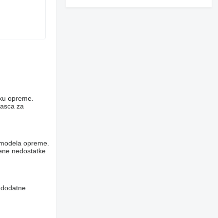
niku opreme.
rasca za
og modela opreme.
vene nedostatke
i dodatne