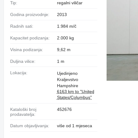
Tip:
regalni viličar
Godina proizvodnje:
2013
Radnih sati:
1.984 m/č
Kapacitet podizanja:
2.000 kg
Visina podizanja:
9,62 m
Duljina vilice:
1 m
Lokacija:
Ujedinjeno
Kraljevstvo
Hampshire
6163 km to "United
States/Columbus"
Kataloški broj
452676
prodavatelja:
Datum objavljivanja:
više od 1 mjeseca