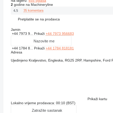
Na lageru:
455 oglasa
2
godine na Machineryline
35 komentara
4.5
Pretplatite se na prodavca
Jamin
+44 7973 9...
Prikaži
+44 7973 956683
Nazovite me
+44 1784 8...
Prikaži
+44 1784 818181
Adresa
Ujedinjeno Kraljevstvo, Engleska, RG25 2RP, Hampshire, Ford
Prikaži kartu
Lokalno vrijeme prodavaca: 00:10 (BST)
Zatražite sastanak