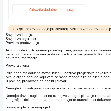
Zatražite dodatne informacije
Opis proizvoda daje prodavatelj. Molimo vas da sve detalje
Savjeti za kupnju
Savjeti za sigurnost
Provjera prodavatelja
Ako odlučite kupiti opremu po niskoj cijeni, provjerite da li vi komu
Jedan od načina prijevare je da se predstave kao prava tvrtka. U s
povratne informacije.
Provjera cijena
Prije nego što odlučite izvršiti kupnju, pažljivo pregledajte nekol
Ako je cijena ponude koju vam se sviđa mnogo niža od sličnih ponuda
ili pokušaj prodavača da počini prijevaru.
Nemojte kupovati proizvode čija je cijena previše različita od prosj
Nemojte davati suglasnost na sumnjive zaloge i plaćanje robe unapri
fotografije i dokumente za opremu, provjerite autentičnost dokumenat
Sumnjivo plaćanje unaprijed