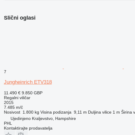
Slični oglasi
7
Jungheinrich ETV318
11.490 €
9.850 GBP
Regalni viličar
2015
7.485 m/č
Nosivost
1.800 kg
Visina podizanja
9,11 m
Duljina vilice
1 m
Širina v
Ujedinjeno Kraljevstvo, Hampshire
PHL
Kontaktirajte prodavatelja