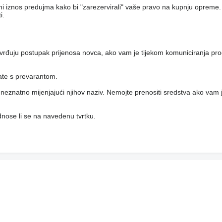
eni iznos predujma kako bi "zarezervirali" vaše pravo na kupnju opreme.
i.
vrđuju postupak prijenosa novca, ako vam je tijekom komuniciranja pro
rate s prevarantom.
i, neznatno mijenjajući njihov naziv. Nemojte prenositi sredstva ako vam j
 odnose li se na navedenu tvrtku.