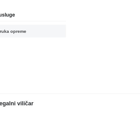
usluge
ruka opreme
galni viličar