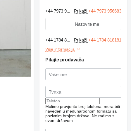
+44 7973 9...
Prikaži
+44 7973 956683
Nazovite me
+44 1784 8...
Prikaži
+44 1784 818181
Više informacija
Pitajte prodavača
Molimo provjerite broj telefona: mora biti
naveden u međunarodnom formatu sa
pozivnim brojem države.
Ne radimo s
ovom državom