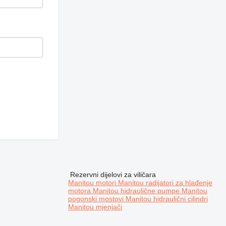
Rezervni dijelovi za viličara
Manitou motori
Manitou radijatori za hlađenje
motora
Manitou hidraulične pumpe
Manitou
pogonski mostovi
Manitou hidraulični cilindri
Manitou mjenjači