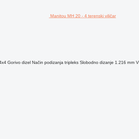
Manitou MH 20 - 4 terenski viličar
4x4
Gorivo
dizel
Način podizanja
tripleks
Slobodno dizanje
1.216 mm
V