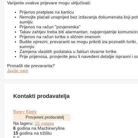
Varijante ovakve prijevare mogu uključivati:
Prijenos pretplate na karticu
Nemojte plaćati unaprijed bez izdavanja dokumenata koji pot
sumljiv.
Prijenos na račun "povjerenika"
Takav zahtjev treba biti alarmantan, najvjerojatnije komunici
Prijenos na račun tvrtke s sličnim imenom
Budite oprezni, prevaranti se mogu prikriti iza poznatih tvrtk
sumnjiv.
Zamjena vlastitih podataka u fakturi stvarne tvrtke
Prije prijenosa, provjerite jesu li navedeni detaljie ispravni i
Pronašli ste prevaranta?
Javite nam
Kontakti prodavatelja
Bagry Kbely
Provjereni prodavatelj
Na lageru:
15 oglasa
6
godina na Machineryline
15
godina na tržištu
5.0