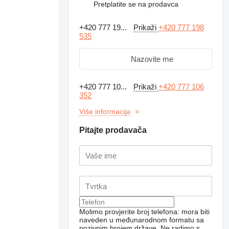
Pretplatite se na prodavca
+420 777 19...
Prikaži
+420 777 198
535
Nazovite me
+420 777 10...
Prikaži
+420 777 106
352
Više informacija
Pitajte prodavača
Molimo provjerite broj telefona: mora biti
naveden u međunarodnom formatu sa
pozivnim brojem države.
Ne radimo s