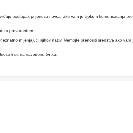
vrđuju postupak prijenosa novca, ako vam je tijekom komuniciranja pro
rate s prevarantom.
i, neznatno mijenjajući njihov naziv. Nemojte prenositi sredstva ako vam j
 odnose li se na navedenu tvrtku.