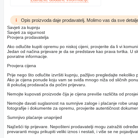
Opis proizvoda daje prodavatelj. Molimo vas da sve detalje
Savjeti za kupnju
Savjeti za sigurnost
Provjera prodavatelja
Ako odlučite kupiti opremu po niskoj cijeni, provjerite da li vi komu
Jedan od načina prijevare je da se predstave kao prava tvrtka. U s
povratne informacije.
Provjera cijena
Prije nego što odlučite izvršiti kupnju, pažljivo pregledajte nekol
Ako je cijena ponude koju vam se sviđa mnogo niža od sličnih ponuda
ili pokušaj prodavača da počini prijevaru.
Nemojte kupovati proizvode čija je cijena previše različita od prosj
Nemojte davati suglasnost na sumnjive zaloge i plaćanje robe unapri
fotografije i dokumente za opremu, provjerite autentičnost dokumenat
Sumnjivo plaćanje unaprijed
Najčešći tip prijevare. Nepošteni prodavatelji mogu zatražiti određ
prevaranti mogu prikupiti veliki iznos i nestati, i više se ne pojavljivat