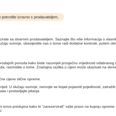
 potvrdite izravno s prodavateljem.
nicirate sa stvarnim prodavateljem. Saznajte što više informacija o vlas
lučaju sumnje, obavijestite nas o tome radi dodatne kontrole, putem ob
iko prodajnih ponuda kako biste razumjeli prosječnu vrijednosti odabran
, razmislite o tome. Značajna razlika u cijeni može ukazivati ​​na skri
ečne cijene slične opreme.
jed. U slučaju sumnje, nemojte se bojati pojasniti pojedinosti, zatražit
a i postavljajte pitanja.
eni iznos predujma kako bi "zarezervirali" vaše pravo na kupnju opreme.
i.