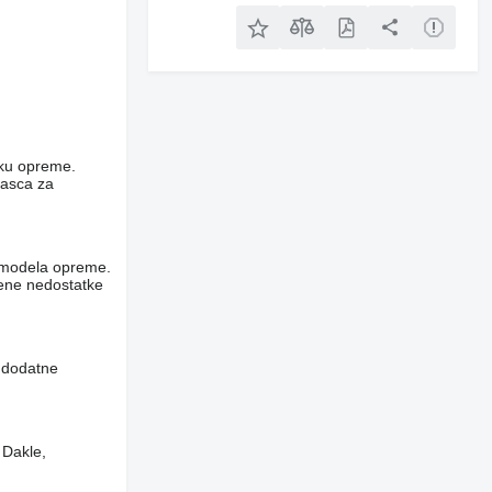
niku opreme.
rasca za
og modela opreme.
vene nedostatke
i dodatne
 Dakle,