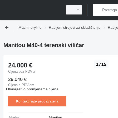
Machineryline
Rabljeni strojevi za skladištenje
Rabljen
Manitou M40-4 terenski viličar
24.000 €
1/15
Cijena bez PDV-a
29.040 €
Cijena s PDV-om
Obavijesti o promjenama cijena
Kontaktirajte prodavatelja
Marka:
Manitou