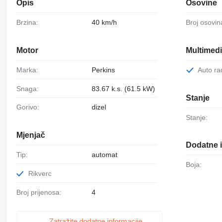
Opis
Osovine
Brzina:
40 km/h
Broj osovin
Motor
Multimedi
Marka:
Perkins
Auto ra
Snaga:
83.67 k.s. (61.5 kW)
Stanje
Gorivo:
dizel
Stanje:
Mjenjač
Dodatne i
Tip:
automat
Boja:
Rikverc
Broj prijenosa:
4
Zatražite dodatne informacije