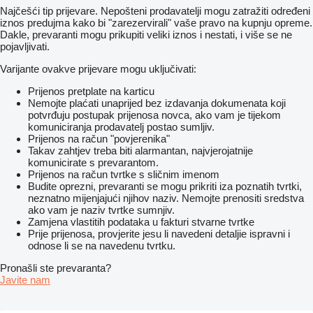
Najčešći tip prijevare. Nepošteni prodavatelji mogu zatražiti određeni
iznos predujma kako bi "zarezervirali" vaše pravo na kupnju opreme.
Dakle, prevaranti mogu prikupiti veliki iznos i nestati, i više se ne
pojavljivati.
Varijante ovakve prijevare mogu uključivati:
Prijenos pretplate na karticu
Nemojte plaćati unaprijed bez izdavanja dokumenata koji
potvrđuju postupak prijenosa novca, ako vam je tijekom
komuniciranja prodavatelj postao sumljiv.
Prijenos na račun "povjerenika"
Takav zahtjev treba biti alarmantan, najvjerojatnije
komunicirate s prevarantom.
Prijenos na račun tvrtke s sličnim imenom
Budite oprezni, prevaranti se mogu prikriti iza poznatih tvrtki,
neznatno mijenjajući njihov naziv. Nemojte prenositi sredstva
ako vam je naziv tvrtke sumnjiv.
Zamjena vlastitih podataka u fakturi stvarne tvrtke
Prije prijenosa, provjerite jesu li navedeni detaljie ispravni i
odnose li se na navedenu tvrtku.
Pronašli ste prevaranta?
Javite nam