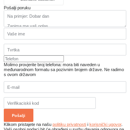
Pošalji poruku
Molimo provjerite broj telefona: mora biti naveden u
međunarodnom formatu sa pozivnim brojem države.
Ne radimo
s ovom državom
Klikom pristajete na našu
politiku privatnosti
i
korisnički ugovor
.
Vaši osobni podaci bit će obrađeni u svrhu davanja odgovora na