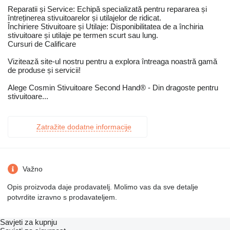
Reparatii și Service: Echipă specializată pentru repararea și
întreținerea stivuitoarelor și utilajelor de ridicat.
Închiriere Stivuitoare și Utilaje: Disponibilitatea de a închiria
stivuitoare și utilaje pe termen scurt sau lung.
Cursuri de Calificare
Vizitează site-ul nostru pentru a explora întreaga noastră gamă
de produse și servicii!
Alege Cosmin Stivuitoare Second Hand® - Din dragoste pentru
stivuitoare...
Zatražite dodatne informacije
Važno
Opis proizvoda daje prodavatelj. Molimo vas da sve detalje
potvrdite izravno s prodavateljem.
Savjeti za kupnju