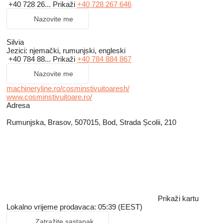
+40 728 26...
Prikaži
+40 728 267 646
Nazovite me
Silvia
Jezici:
njemački, rumunjski, engleski
+40 784 88...
Prikaži
+40 784 884 867
Nazovite me
machineryline.ro/cosminstivuitoaresh/
www.cosminstivuitoare.ro/
Adresa
Rumunjska, Brasov, 507015, Bod, Strada Școlii, 210
Prikaži kartu
Lokalno vrijeme prodavaca: 05:39 (EEST)
Zatražite sastanak