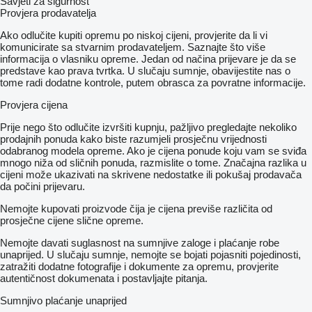
Savjeti za sigurnost
Provjera prodavatelja
Ako odlučite kupiti opremu po niskoj cijeni, provjerite da li vi
komunicirate sa stvarnim prodavateljem. Saznajte što više
informacija o vlasniku opreme. Jedan od načina prijevare je da se
predstave kao prava tvrtka. U slučaju sumnje, obavijestite nas o
tome radi dodatne kontrole, putem obrasca za povratne informacije.
Provjera cijena
Prije nego što odlučite izvršiti kupnju, pažljivo pregledajte nekoliko
prodajnih ponuda kako biste razumjeli prosječnu vrijednosti
odabranog modela opreme. Ako je cijena ponude koju vam se sviđa
mnogo niža od sličnih ponuda, razmislite o tome. Značajna razlika u
cijeni može ukazivati ​​na skrivene nedostatke ili pokušaj prodavača
da počini prijevaru.
Nemojte kupovati proizvode čija je cijena previše različita od
prosječne cijene slične opreme.
Nemojte davati suglasnost na sumnjive zaloge i plaćanje robe
unaprijed. U slučaju sumnje, nemojte se bojati pojasniti pojedinosti,
zatražiti dodatne fotografije i dokumente za opremu, provjerite
autentičnost dokumenata i postavljajte pitanja.
Sumnjivo plaćanje unaprijed