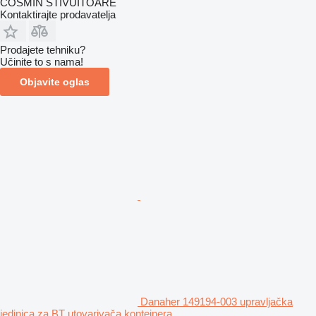
COSMIN STIVUITOARE
Kontaktirajte prodavatelja
Prodajete tehniku?
Učinite to s nama!
Objavite oglas
Danaher 149194-003 upravljačka
jedinica za BT utovarivača kontejnera