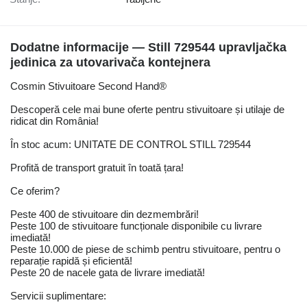
Dodatne informacije — Still 729544 upravljačka
jedinica za utovarivača kontejnera
Cosmin Stivuitoare Second Hand®
Descoperă cele mai bune oferte pentru stivuitoare și utilaje de
ridicat din România!
În stoc acum: UNITATE DE CONTROL STILL 729544
Profită de transport gratuit în toată țara!
Ce oferim?
Peste 400 de stivuitoare din dezmembrări!
Peste 100 de stivuitoare funcționale disponibile cu livrare
imediată!
Peste 10.000 de piese de schimb pentru stivuitoare, pentru o
reparație rapidă și eficientă!
Peste 20 de nacele gata de livrare imediată!
Servicii suplimentare: