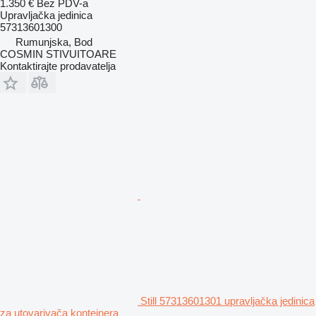
1.350 €
Bez PDV-a
Upravljačka jedinica
57313601300
Rumunjska, Bod
COSMIN STIVUITOARE
Kontaktirajte prodavatelja
Still 57313601301 upravljačka jedinica
za utovarivača kontejnera