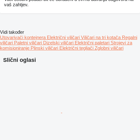
vaš zahtjev.
Vidi također
Utovarivači kontejnera
Električni viličari
Viličari na tri kotača
Regalni
viličari
Paletni viličari
Dizelski viličari
Električni paletari
Strojevi za
komisioniranje
Plinski viličari
Električni tegljači
Zglobni viličari
Slični oglasi