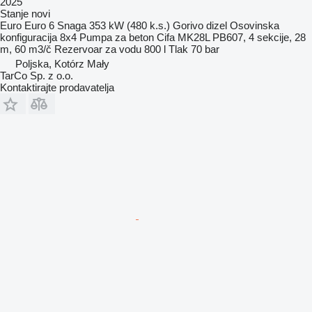
2025
Stanje
novi
Euro
Euro 6
Snaga
353 kW (480 k.s.)
Gorivo
dizel
Osovinska
konfiguracija
8x4
Pumpa za beton
Cifa MK28L PB607, 4 sekcije, 28
m, 60 m3/č
Rezervoar za vodu
800 l
Tlak
70 bar
Poljska, Kotórz Mały
TarCo Sp. z o.o.
Kontaktirajte prodavatelja