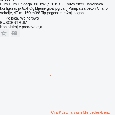
Euro
Euro 6
Snaga
390 kW (530 k.s.)
Gorivo
dizel
Osovinska
konfiguracija
8x4
Ogibljenje
gibanj/gibanj
Pumpa za beton
Cifa, 5
sekcije, 47 m, 160 m3/č
Tip pogona
stražnji pogon
Poljska, Wejherowo
BUSCENTRUM
Kontaktirajte prodavatelja
Cifa K52L na šasiji Mercedes-Benz