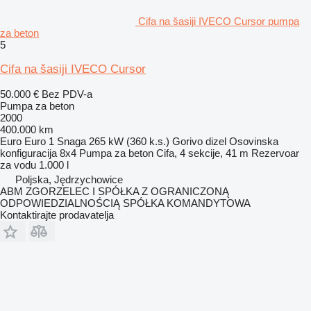
Cifa na šasiji IVECO Cursor pumpa
za beton
5
Cifa na šasiji IVECO Cursor
50.000 €
Bez PDV-a
Pumpa za beton
2000
400.000 km
Euro
Euro 1
Snaga
265 kW (360 k.s.)
Gorivo
dizel
Osovinska
konfiguracija
8x4
Pumpa za beton
Cifa, 4 sekcije, 41 m
Rezervoar
za vodu
1.000 l
Poljska, Jędrzychowice
ABM ZGORZELEC I SPÓŁKA Z OGRANICZONĄ
ODPOWIEDZIALNOŚCIĄ SPÓŁKA KOMANDYTOWA
Kontaktirajte prodavatelja