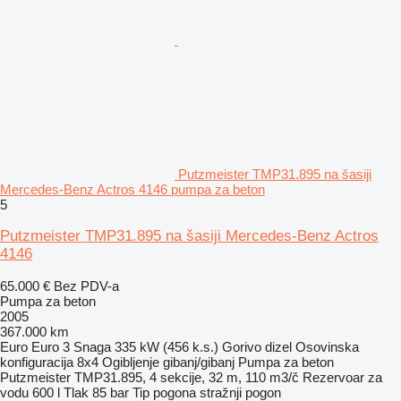
Putzmeister TMP31.895 na šasiji
Mercedes-Benz Actros 4146 pumpa za beton
5
Putzmeister TMP31.895 na šasiji Mercedes-Benz Actros
4146
65.000 €
Bez PDV-a
Pumpa za beton
2005
367.000 km
Euro
Euro 3
Snaga
335 kW (456 k.s.)
Gorivo
dizel
Osovinska
konfiguracija
8x4
Ogibljenje
gibanj/gibanj
Pumpa za beton
Putzmeister TMP31.895, 4 sekcije, 32 m, 110 m3/č
Rezervoar za
vodu
600 l
Tlak
85 bar
Tip pogona
stražnji pogon