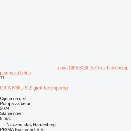
nova CIFA K36L-5 Z giek betonpomp
pumpa za beton
11
CIFA K36L-5 Z giek betonpomp
Cijena na upit
Pumpa za beton
2024
Stanje
novi
8 m/č
Nizozemska, Hardenberg
PRIMA Equipment B.V.