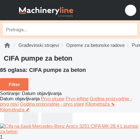
Građevinski strojevi
Opreme za betonske radove
Pum
CIFA pumpe za beton
85 oglasa:
CIFA pumpe za beton
Filter
Sortiranje
:
Datum objavljivanja
Datum objavljivanja
Prvo skupe
Prvo jeftine
Godina proizvodnje -
prvo novi
Godina proizvodnje - prvo stare
Kilometraža ⬊
Kilometraža ⬈
1