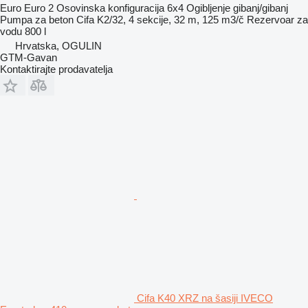
Euro
Euro 2
Osovinska konfiguracija
6x4
Ogibljenje
gibanj/gibanj
Pumpa za beton
Cifa K2/32, 4 sekcije, 32 m, 125 m3/č
Rezervoar za
vodu
800 l
Hrvatska, OGULIN
GTM-Gavan
Kontaktirajte prodavatelja
Cifa K40 XRZ na šasiji IVECO