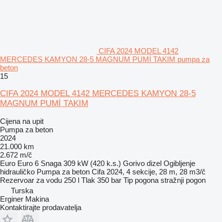
CIFA 2024 MODEL 4142
MERCEDES KAMYON 28-5 MAGNUM PUMİ TAKIM pumpa za
beton
15
CIFA 2024 MODEL 4142 MERCEDES KAMYON 28-5
MAGNUM PUMİ TAKIM
Cijena na upit
Pumpa za beton
2024
21.000 km
2.672 m/č
Euro
Euro 6
Snaga
309 kW (420 k.s.)
Gorivo
dizel
Ogibljenje
hidrauličko
Pumpa za beton
Cifa 2024, 4 sekcije, 28 m, 28 m3/č
Rezervoar za vodu
250 l
Tlak
350 bar
Tip pogona
stražnji pogon
Turska
Erginer Makina
Kontaktirajte prodavatelja