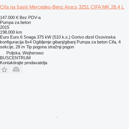
Cifa na šasiji Mercedes-Benz Arocs 3251 CIFA MK 28.4 L
147.000 €
Bez PDV-a
Pumpa za beton
2015
198.000 km
Euro
Euro 6
Snaga
375 kW (510 k.s.)
Gorivo
dizel
Osovinska
konfiguracija
8x4
Ogibljenje
gibanj/gibanj
Pumpa za beton
Cifa, 4
sekcije, 28 m
Tip pogona
stražnji pogon
Poljska, Wejherowo
BUSCENTRUM
Kontaktirajte prodavatelja