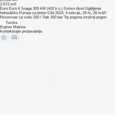
2.672 m/č
Euro
Euro 6
Snaga
309 kW (420 k.s.)
Gorivo
dizel
Ogibljenje
hidrauličko
Pumpa za beton
Cifa 2024, 4 sekcije, 28 m, 28 m3/č
Rezervoar za vodu
250 l
Tlak
350 bar
Tip pogona
stražnji pogon
Turska
Erginer Makina
Kontaktirajte prodavatelja