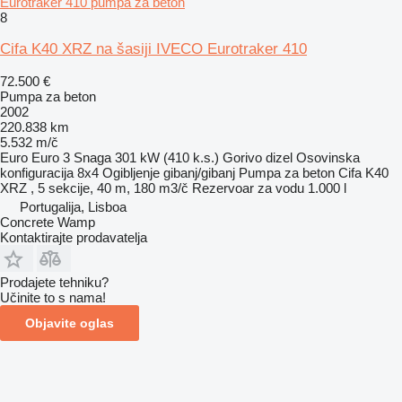
Eurotraker 410 pumpa za beton
8
Cifa K40 XRZ na šasiji IVECO Eurotraker 410
72.500 €
Pumpa za beton
2002
220.838 km
5.532 m/č
Euro
Euro 3
Snaga
301 kW (410 k.s.)
Gorivo
dizel
Osovinska
konfiguracija
8x4
Ogibljenje
gibanj/gibanj
Pumpa za beton
Cifa K40
XRZ , 5 sekcije, 40 m, 180 m3/č
Rezervoar za vodu
1.000 l
Portugalija, Lisboa
Concrete Wamp
Kontaktirajte prodavatelja
Prodajete tehniku?
Učinite to s nama!
Objavite oglas