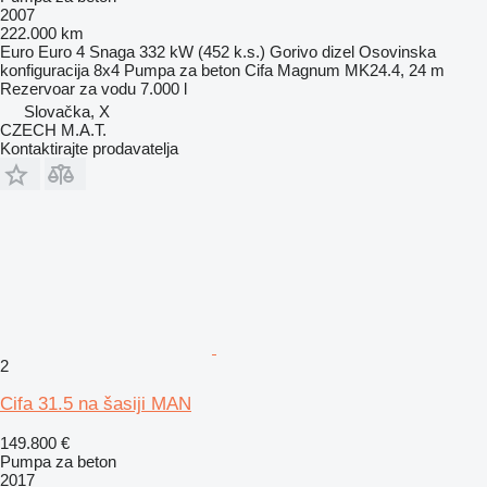
2007
222.000 km
Euro
Euro 4
Snaga
332 kW (452 k.s.)
Gorivo
dizel
Osovinska
konfiguracija
8x4
Pumpa za beton
Cifa Magnum MK24.4, 24 m
Rezervoar za vodu
7.000 l
Slovačka, X
CZECH M.A.T.
Kontaktirajte prodavatelja
2
Cifa 31.5 na šasiji MAN
149.800 €
Pumpa za beton
2017