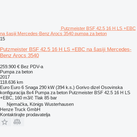
Putzmeister BSF 42.5 16 H LS +EBC
na šasiji Mercedes-Benz Arocs 3540 pumpa za beton
15
Putzmeister BSF 42.5 16 H LS +EBC na šasiji Mercedes-
Benz Arocs 3540
259.900 €
Bez PDV-a
Pumpa za beton
2017
118.636 km
Euro
Euro 6
Snaga
290 kW (394 k.s.)
Gorivo
dizel
Osovinska
konfiguracija
8x4
Pumpa za beton
Putzmeister BSF 42.5 16 H LS
+EBC, 160 m3/č
Tlak
85 bar
Njemačka, Königs Wusterhausen
Henze Truck GmbH
Kontaktirajte prodavatelja