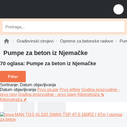
Građevinski strojevi
Opreme za betonske radove
Pum
Pumpe za beton iz Njemačke
70 oglasa:
Pumpe za beton iz Njemačke
Filter
Sortiranje
:
Datum objavljivanja
Datum objavljivanja
Prvo skupe
Prvo jeftine
Godina proizvodnje -
prvo novi
Godina proizvodnje - prvo stare
Kilometraža ⬊
Kilometraža ⬈