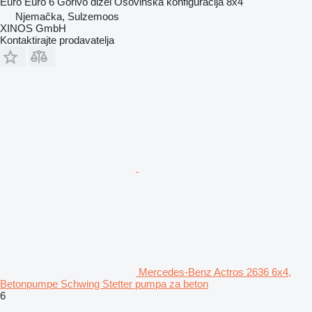
Euro
Euro 6
Gorivo
dizel
Osovinska konfiguracija
8x4
Njemačka, Sulzemoos
XINOS GmbH
Kontaktirajte prodavatelja
Mercedes-Benz Actros 2636 6x4,
Betonpumpe Schwing Stetter pumpa za beton
6