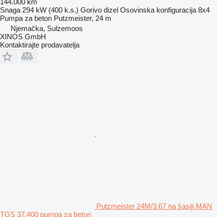
144.000 km
Snaga
294 kW (400 k.s.)
Gorivo
dizel
Osovinska konfiguracija
8x4
Pumpa za beton
Putzmeister, 24 m
Njemačka, Sulzemoos
XINOS GmbH
Kontaktirajte prodavatelja
Putzmeister 24M/3.67 na šasiji MAN
TGS 37.400 pumpa za beton