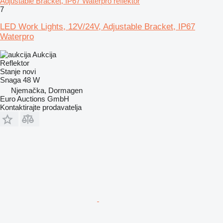
Adjustable Bracket, IP67 Waterpro reflektor
7
LED Work Lights, 12V/24V, Adjustable Bracket, IP67
Waterpro
Aukcija
Reflektor
Stanje
novi
Snaga
48 W
Njemačka, Dormagen
Euro Auctions GmbH
Kontaktirajte prodavatelja