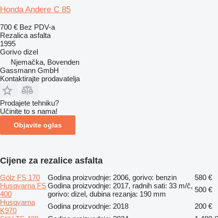
Honda Andere C 85
700 €
Bez PDV-a
Rezalica asfalta
1995
Gorivo
dizel
Njemačka, Bovenden
Gassmann GmbH
Kontaktirajte prodavatelja
Prodajete tehniku?
Učinite to s nama!
Objavite oglas
Cijene za rezalice asfalta
Gölz FS 170
Godina proizvodnje: 2006, gorivo: benzin
580 €
Husqvarna FS
Godina proizvodnje: 2017, radnih sati: 33 m/č,
500 €
400
gorivo: dizel, dubina rezanja: 190 mm
Husqvarna
Godina proizvodnje: 2018
200 €
K970