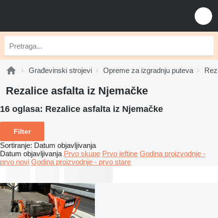
Građevinski strojevi
Opreme za izgradnju puteva
Reza
Rezalice asfalta iz Njemačke
16 oglasa:
Rezalice asfalta iz Njemačke
Filter
Sortiranje
:
Datum objavljivanja
Datum objavljivanja
Prvo skupe
Prvo jeftine
Godina proizvodnje -
prvo novi
Godina proizvodnje - prvo stare