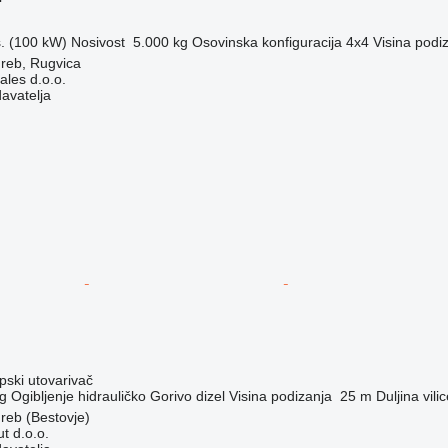
s. (100 kW)
Nosivost
5.000 kg
Osovinska konfiguracija
4x4
Visina podi
reb, Rugvica
ales d.o.o.
davatelja
opski utovarivač
g
Ogibljenje
hidrauličko
Gorivo
dizel
Visina podizanja
25 m
Duljina vili
reb (Bestovje)
t d.o.o.