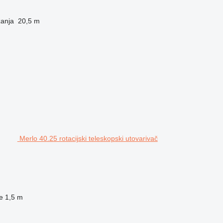
zanja
20,5 m
Merlo 40.25 rotacijski teleskopski utovarivač
ce
1,5 m