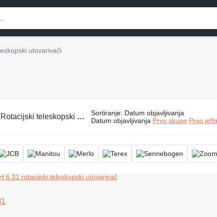
leskopski utovarivači
Sortiranje
:
Datum objavljivanja
:
Rotacijski teleskopski utovarivači, roto teleskopski viljuškar
Datum objavljivanja
Prvo skupe
Prvo jeft
31