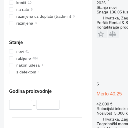
kredit
2026
Stanje
novi
na rate
Snaga
136.05 k.
razmjena uz doplatu (trade-in)
Hrvatska, Zag
Peršić Rental & S
razmjena
Kontaktirajte pro
Stanje
novi
rabljene
nakon udesa
s defektom
5
Godina proizvodnje
Merlo 40.25
42.000 €
–
Rotacijski telesk
Nosivost
5.000 k
Hrvatska, Zag
Zagrebački mamu