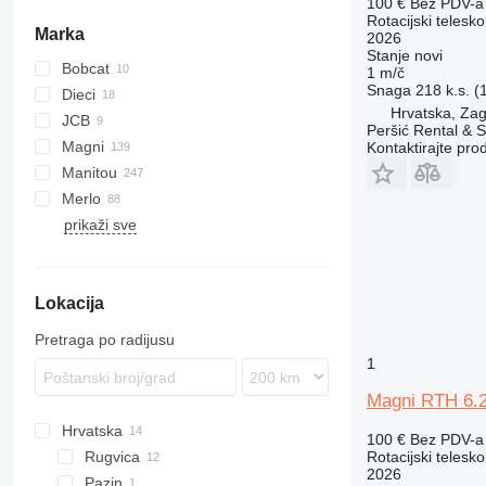
100 €
Bez PDV-a
Rotacijski telesk
Marka
2026
Stanje
novi
Bobcat
1 m/č
Snaga
218 k.s. 
Dieci
Hrvatska, Zag
JCB
Pegasus
GTH
Peršić Rental & S
Magni
555-210R
Kontaktirajte pro
Manitou
555-260R
RTH
Merlo
TLT
MRT
prikaži sve
MT
ROTO
608
GR
Girolift
M series
P-series
Lokacija
Pretraga po radijusu
1
Magni RTH 6.
Hrvatska
100 €
Bez PDV-a
Rugvica
Rotacijski telesk
2026
Pazin