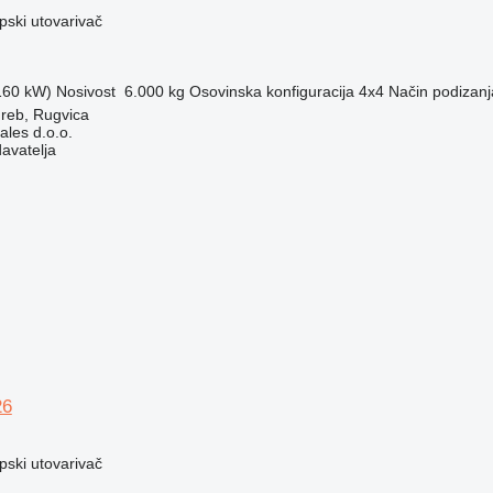
opski utovarivač
(160 kW)
Nosivost
6.000 kg
Osovinska konfiguracija
4x4
Način podizanj
reb, Rugvica
ales d.o.o.
davatelja
26
opski utovarivač