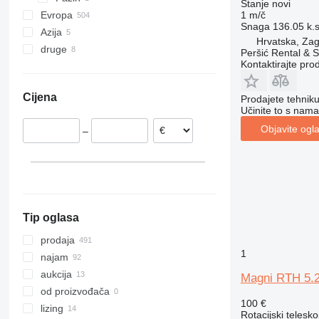
Stanje
novi
Evropa
1 m/č
Snaga
136.05 k.
Azija
Njemačka
Hrvatska, Zag
druge
Poljska
Turska
Peršić Rental & S
Kontaktirajte pro
Nizozemska
Ujedinjeni Arapski Emirati
Ukrajina
Belgija
Južna Koreja
Urugvaj
Cijena
Prodajete tehnik
Rumunjska
Moldavija
Učinite to s nama
Italija
Čile
Objavite ogl
–
Mađarska
Španjolska
prikaži sve
Tip oglasa
prodaja
1
najam
aukcija
Magni RTH 5.
od proizvođača
100 €
lizing
Rotacijski telesk