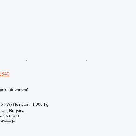
1840
opski utovarivač
75 kW)
Nosivost
4.000 kg
reb, Rugvica
ales d.o.o.
davatelja