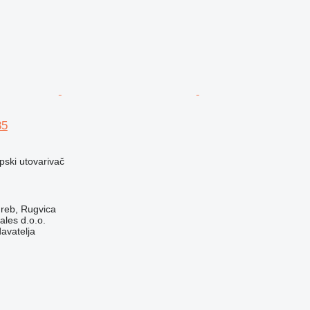
35
opski utovarivač
reb, Rugvica
ales d.o.o.
davatelja