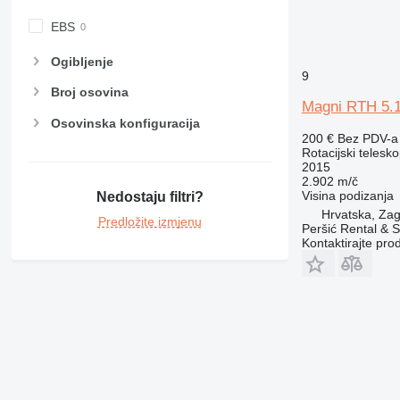
EBS
Ogibljenje
9
Broj osovina
Magni RTH 5.
Osovinska konfiguracija
200 €
Bez PDV-a
Rotacijski telesk
2015
2.902 m/č
Visina podizanja
Nedostaju filtri?
Hrvatska, Zag
Predložite izmjenu
Peršić Rental & S
Kontaktirajte pro