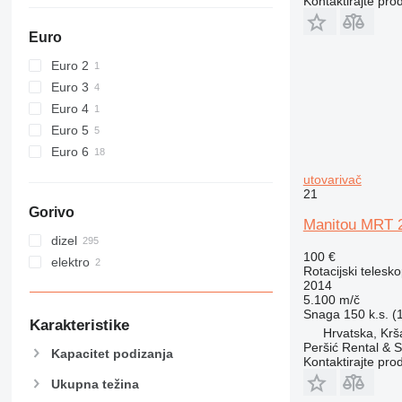
Kontaktirajte pro
Euro
Euro 2
Euro 3
Euro 4
Euro 5
Euro 6
utovarivač
21
Gorivo
Manitou MRT 
dizel
100 €
elektro
Rotacijski telesk
2014
5.100 m/č
Snaga
150 k.s. 
Karakteristike
Hrvatska, Krš
Peršić Rental & S
Kapacitet podizanja
Kontaktirajte pro
Ukupna težina