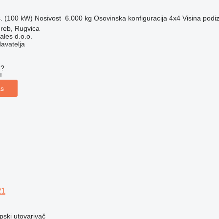
s. (100 kW)
Nosivost
6.000 kg
Osovinska konfiguracija
4x4
Visina podi
reb, Rugvica
ales d.o.o.
davatelja
u?
!
as
21
opski utovarivač