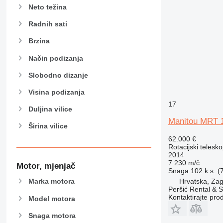
Neto težina
Radnih sati
Brzina
Način podizanja
Slobodno dizanje
Visina podizanja
17
Duljina vilice
Manitou MRT 
Širina vilice
62.000 €
Rotacijski telesk
2014
7.230 m/č
Motor, mjenjač
Snaga
102 k.s. (
Hrvatska, Zag
Marka motora
Peršić Rental & S
Kontaktirajte pro
Model motora
Snaga motora