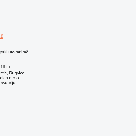
18
opski utovarivač
18 m
reb, Rugvica
ales d.o.o.
davatelja