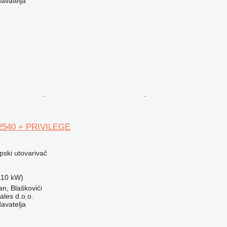
davatelja
2540 + PRIVILEGE
opski utovarivač
(110 kW)
an, Blaškovići
ales d.o.o.
davatelja