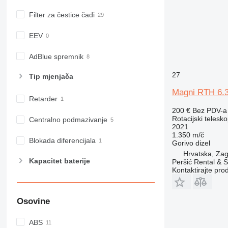
Filter za čestice čađi
EEV
AdBlue spremnik
27
Tip mјenjača
Magni RTH 6.
Retarder
200 €
Bez PDV-a
Rotacijski telesk
Centralno podmazivanje
2021
1.350 m/č
Blokada diferencijala
Gorivo
dizel
Hrvatska, Zag
Kapacitet baterije
Peršić Rental & S
Kontaktirajte pro
Osovine
ABS