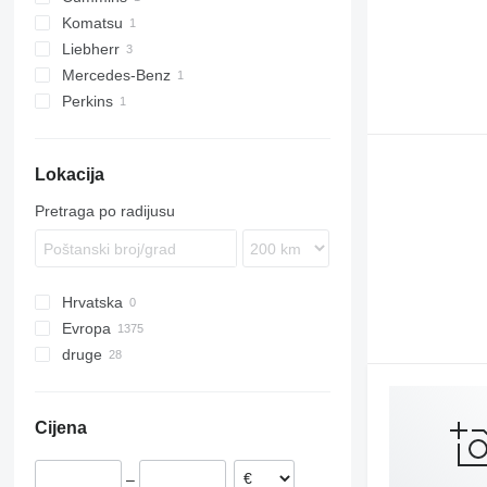
Komatsu
Liebherr
Mercedes-Benz
Perkins
Lokacija
Pretraga po radijusu
Hrvatska
Evropa
druge
Rumunjska
Njemačka
Ukrajina
Litvanija
Cijena
–