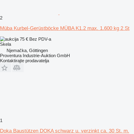
2
Müba Kurbel-Gerüstböcke MÜBA K1.2 max. 1.600 kg 2 St
75 €
Bez PDV-a
Skela
Njemačka, Göttingen
Proventura Industrie-Auktion GmbH
Kontaktirajte prodavatelja
1
Doka Baustützen DOKA schwarz u. verzinkt ca. 30 St. m.