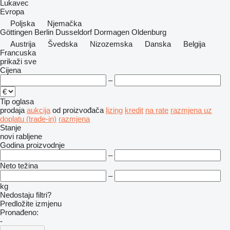
Lukavec
Evropa
Poljska
Njemačka
Göttingen
Berlin
Dusseldorf
Dormagen
Oldenburg
Austrija
Švedska
Nizozemska
Danska
Belgija
Francuska
prikaži sve
Cijena
–
Tip oglasa
prodaja
aukcija
od proizvođača
lizing
kredit
na rate
razmjena uz
doplatu (trade-in)
razmjena
Stanje
novi
rabljene
Godina proizvodnje
–
Neto težina
–
kg
Nedostaju filtri?
Predložite izmjenu
Pronađeno:
-