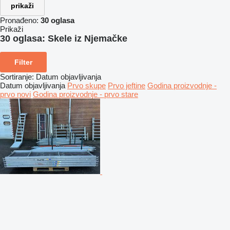
prikaži
Pronađeno:
30 oglasa
Prikaži
30 oglasa:
Skele iz Njemačke
Filter
Sortiranje
:
Datum objavljivanja
Datum objavljivanja
Prvo skupe
Prvo jeftine
Godina proizvodnje -
prvo novi
Godina proizvodnje - prvo stare