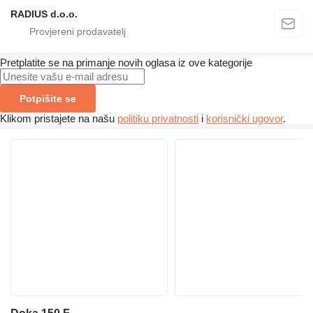
RADIUS d.o.o.
Pretplatite se na primanje novih oglasa iz ove kategorije
Potpišite se
Klikom pristajete na našu
politiku privatnosti
i
korisnički ugovor
.