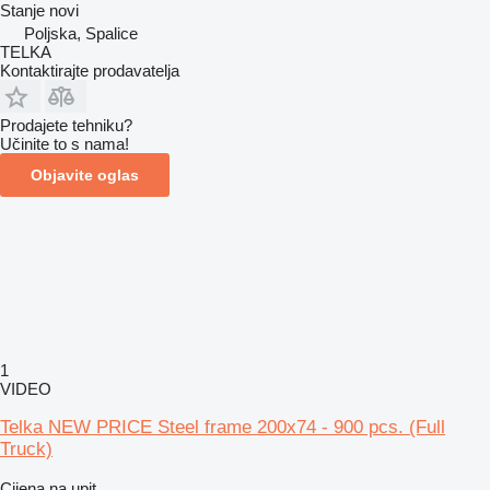
Stanje
novi
Poljska, Spalice
TELKA
Kontaktirajte prodavatelja
Prodajete tehniku?
Učinite to s nama!
Objavite oglas
1
VIDEO
Telka NEW PRICE Steel frame 200x74 - 900 pcs. (Full
Truck)
Cijena na upit