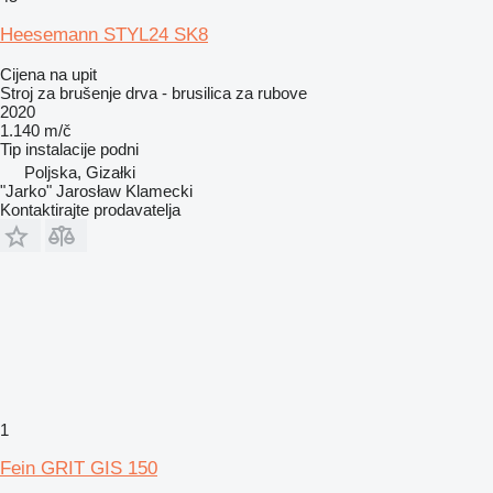
Heesemann STYL24 SK8
Cijena na upit
Stroj za brušenje drva - brusilica za rubove
2020
1.140 m/č
Tip instalacije
podni
Poljska, Gizałki
"Jarko" Jarosław Klamecki
Kontaktirajte prodavatelja
1
Fein GRIT GIS 150