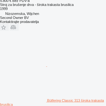
5.800 €
Bez PDV-a
Stroj za brušenje drva - široka trakasta brusilica
1999
Nizozemska, Wijchen
Second Owner BV
Kontaktirajte prodavatelja
Bütfering Classic 313 široka trakasta
brusilica