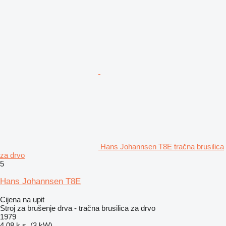
Hans Johannsen T8E tračna brusilica
za drvo
5
Hans Johannsen T8E
Cijena na upit
Stroj za brušenje drva - tračna brusilica za drvo
1979
4.08 k.s. (3 kW)