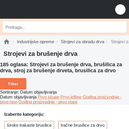
Industrijske opreme
Strojevi za obradu drva
Strojevi 
Strojevi za brušenje drva
185 oglasa:
Strojevi za brušenje drva, brušilica za
drva, stroj za brušenje drveta, brusilica za drvo
Filter
Sortiranje
:
Datum objavljivanja
Datum objavljivanja
Prvo skupe
Prvo jeftine
Godina proizvodnje -
prvo novi
Godina proizvodnje - prvo stare
Izaberite kategoriju:
široke trakaste brusilice
tračne brusilice za drvo