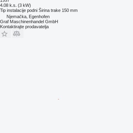
1997
4.08 k.s. (3 kW)
Tip instalacije
podni
Širina trake
150 mm
Njemačka, Egenhofen
Graf Maschinenhandel GmbH
Kontaktirajte prodavatelja