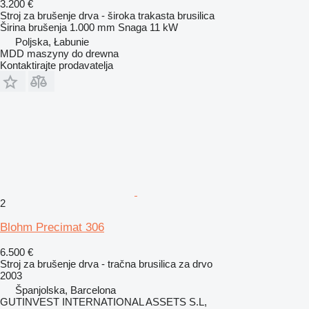
3.200 €
Stroj za brušenje drva - široka trakasta brusilica
Širina brušenja
1.000 mm
Snaga
11 kW
Poljska, Łabunie
MDD maszyny do drewna
Kontaktirajte prodavatelja
2
Blohm Precimat 306
6.500 €
Stroj za brušenje drva - tračna brusilica za drvo
2003
Španjolska, Barcelona
GUTINVEST INTERNATIONAL ASSETS S.L,