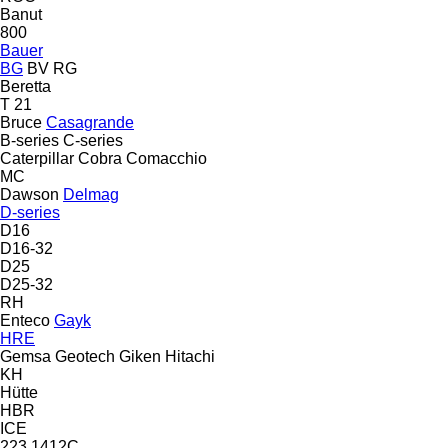
Banut
800
Bauer
BG
BV
RG
Beretta
T 21
Bruce
Casagrande
B-series
C-series
Caterpillar
Cobra
Comacchio
MC
Dawson
Delmag
D-series
D16
D16-32
D25
D25-32
RH
Enteco
Gayk
HRE
Gemsa
Geotech
Giken
Hitachi
KH
Hütte
HBR
ICE
223
1412C