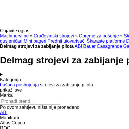
Objavite oglas
Machineryline
»
Građevinski strojevi
»
Opreme za bušenje
»
St
gusjeničari
Mini bageri
Prednji utovarivači
Škaraste platforme
D
Delmag strojevi za zabijanje pilota
ABI
Bauer
Casagrande
Ga
Delmag strojevi za zabijanje 
Kategorija
bušaća postrojenja
strojevi za zabijanje pilota
prikaži sve
Marka
Po ovom zahtjevu ništa nije pronađeno
ABI
Mobilram
Atlas Copco
ROC