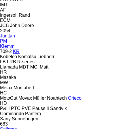
IMT
AF
Ingersoll Rand
ECM
JCB
John Deere
2054
Junttan
PM
Klemm
709-2
KR
Kobelco
Komatsu
Liebherr
LB
LRB
R-series
Llamada
MDT
MGI
Mait
HR
Mazaka
MW
Metax
Montabert
HC
MotoCut
Movax
Müller
Noahtech
Orteco
HD
P&H
PTC
PVE
Pauselli
Sandvik
Commando
Pantera
Sany
Sennebogen
683