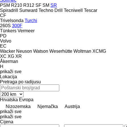
Soilmec
PSM
R210
R312
SF
SM
SR
Spiradrill
Sunward
Techno Drill
Tecniwell
Tescar
CF
Trivelsonda
Turchi
260S
300F
Tünkers
Vermeer
PD
Volvo
EC
Wacker Neuson
Watson
Weserhütte
Woltman
XCMG
XC
XG
XR
Åkerman
H
prikaži sve
Lokacija
Pretraga po radijusu
Hrvatska
Evropa
Nizozemska
Njemačka
Austrija
prikaži sve
prikaži sve
Cijena