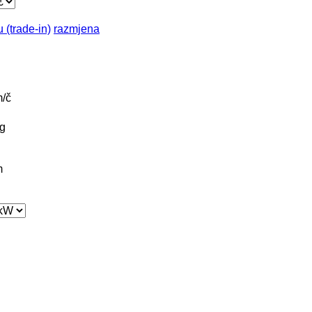
 (trade-in)
razmjena
/č
g
m