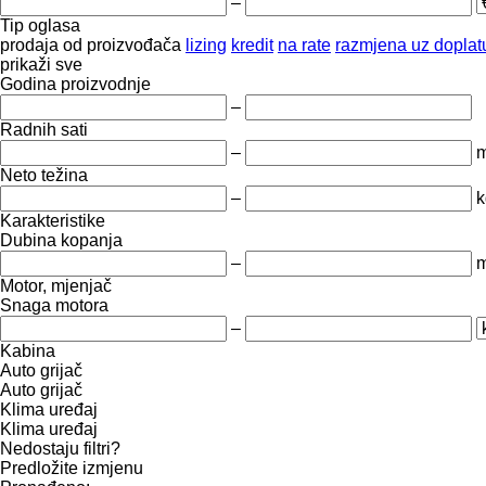
–
Tip oglasa
prodaja
od proizvođača
lizing
kredit
na rate
razmjena uz doplatu
prikaži sve
Godina proizvodnje
–
Radnih sati
–
m
Neto težina
–
k
Karakteristike
Dubina kopanja
–
Motor, mjenjač
Snaga motora
–
Kabina
Auto grijač
Auto grijač
Klima uređaj
Klima uređaj
Nedostaju filtri?
Predložite izmjenu