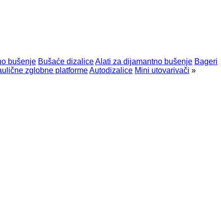
lno bušenje
Bušaće dizalice
Alati za dijamantno bušenje
Bageri
aulične zglobne platforme
Autodizalice
Mini utovarivači
»