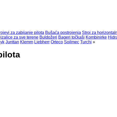
rojevi za zabijanje pilota
Bušaća postrojenja
Stroj za horizonta
izalice za sve terene
Buldožeri
Bageri točkaši
Kombinirke
Hidr
yk
Junttan
Klemm
Liebherr
Orteco
Soilmec
Turchi
»
pilota