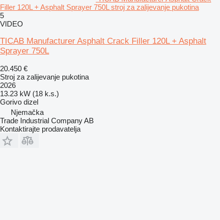
Filler 120L + Asphalt Sprayer 750L stroj za zalijevanje pukotina
5
VIDEO
TICAB Manufacturer Asphalt Crack Filler 120L + Asphalt
Sprayer 750L
20.450 €
Stroj za zalijevanje pukotina
2026
13.23 kW (18 k.s.)
Gorivo
dizel
Njemačka
Trade Industrial Company AB
Kontaktirajte prodavatelja