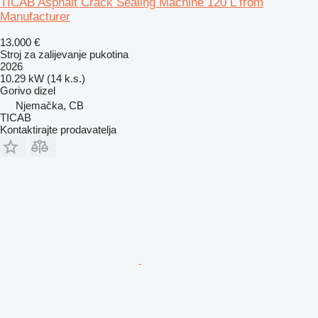
TICAB Asphalt Crack Sealing Machine 120 L from
Manufacturer
13.000 €
Stroj za zalijevanje pukotina
2026
10.29 kW (14 k.s.)
Gorivo
dizel
Njemačka, CB
TICAB
Kontaktirajte prodavatelja