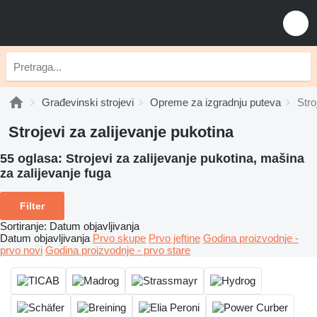
Građevinski strojevi
Opreme za izgradnju puteva
Stro
Strojevi za zalijevanje pukotina
55 oglasa:
Strojevi za zalijevanje pukotina, mašina
za zalijevanje fuga
Filter
Sortiranje
:
Datum objavljivanja
Datum objavljivanja
Prvo skupe
Prvo jeftine
Godina proizvodnje -
prvo novi
Godina proizvodnje - prvo stare