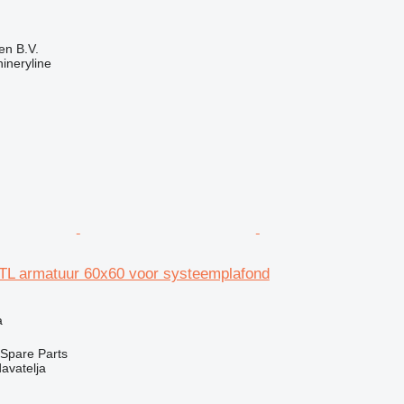
en B.V.
ineryline
TL armatuur 60x60 voor systeemplafond
a
Spare Parts
davatelja