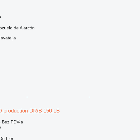
a
ozuelo de Alarcón
davatelja
D production DR/B 150 LB
€
Bez PDV-a
a
De Lier