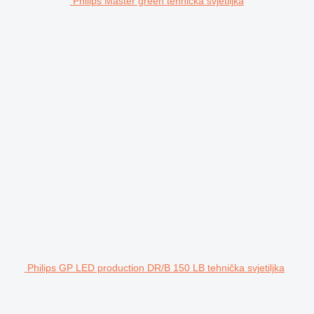
Philips Master green tehnička svjetiljka
Philips GP LED production DR/B 150 LB tehnička svjetiljka