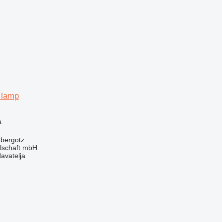
t lamp
a
bergotz
llschaft mbH
davatelja