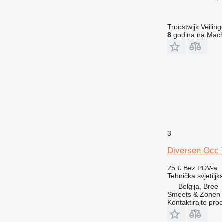
Troostwijk Veiling
8
godina na Mach
3
Diversen Occ 
25 €
Bez PDV-a
Tehnička svjetiljk
Belgija, Bree
Smeets & Zonen 
Kontaktirajte pro