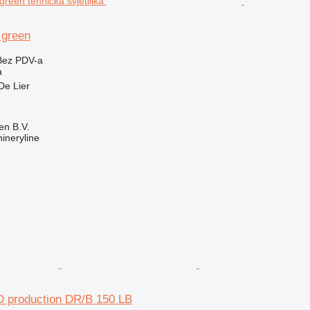
 green
Bez PDV-a
a
De Lier
en B.V.
ineryline
D production DR/B 150 LB