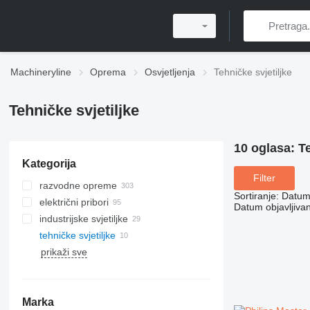
Machineryline
Oprema
Osvjetljenja
Tehničke svjetiljke
Tehničke svjetiljke
10 oglasa:
Te
Kategorija
Filter
razvodne opreme
Sortiranje
:
Datum 
električni pribori
Datum objavljivan
industrijske svjetiljke
optički kabelovi
tehničke svjetiljke
industrijski kablovi
prikaži sve
produžni kablovi
utičnice
sijalice
Marka
kabelski mostovi