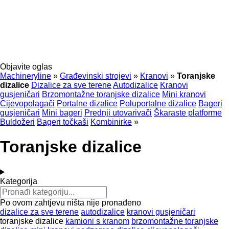
Objavite oglas
Machineryline
»
Građevinski strojevi
»
Kranovi
»
Toranjske
dizalice
Dizalice za sve terene
Autodizalice
Kranovi
gusjeničari
Brzomontažne toranjske dizalice
Mini kranovi
Cijevopolagači
Portalne dizalice
Poluportalne dizalice
Bageri
gusjeničari
Mini bageri
Prednji utovarivači
Škaraste platforme
Buldožeri
Bageri točkaši
Kombinirke
»
Toranjske dizalice
Kategorija
Po ovom zahtjevu ništa nije pronađeno
dizalice za sve terene
autodizalice
kranovi gusjeničari
toranjske dizalice
kamioni s kranom
brzomontažne toranjske