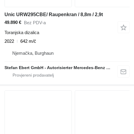
Unic URW295CBE/ Raupenkran / 8,8m / 2,9t
49.890 €
Bez PDV-a
Toranjska dizalica
2022
642 m/č
Njemačka, Burghaun
Stefan Ebert GmbH - Autorisierter Mercedes-Benz Servicepartner