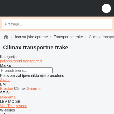
Industrijske opreme
Transportne trake
Climax transpo
Climax transportne trake
Kategorija
poljoprivredni transporteri
Marka
Po ovom zahtjevu ništa nije pronađeno
Aweta
BM
Breston
Climax
Grimme
SE
SL
Miedema
LBV
MC
SB
Van Trier
Viscon
W-series