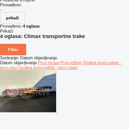
Pronađeno:
-
prikaži
Pronađeno:
4 oglasa
Prikaži
4 oglasa:
Climax transportne trake
Filter
Sortiranje
:
Datum objavljivanja
Datum objavljivanja
Prvo skupe
Prvo jeftine
Godina proizvodnje -
prvo novi
Godina proizvodnje - prvo stare