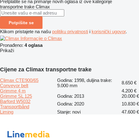
Pretplatite se na primanje novih oglasa iz ove kategorije
transportne trake
Climax
Potpišite se
Klikom pristajete na našu
politiku privatnosti
i
korisnički ugovor
.
Informacije o Climax
Pronađeno:
4 oglasa
Prikaži
Cijene za Climax transportne trake
Climax CTE900/65
Godina: 1998, duljina trake:
8.650 €
Conveyor belt
9.000 mm
Grimme 4 m
4.200 €
Grimme SL 125
Godina: 2013
20.000 €
Barford W5032
Godina: 2020
10.830 €
Transportbånd
Liming
Stanje: novi
47.600 €