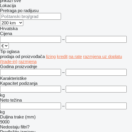
prikaži sve
Lokacija
Pretraga po radijusu
Hrvatska
Cijena
–
Tip oglasa
prodaja
od proizvođača
lizing
kredit
na rate
razmjena uz doplatu
(trade-in)
razmjena
Godina proizvodnje
–
Karakteristike
Kapacitet podizanja
–
kg
Neto težina
–
kg
Duljina trake (mm)
9000
Nedostaju filtri?
Predložite izmjenu