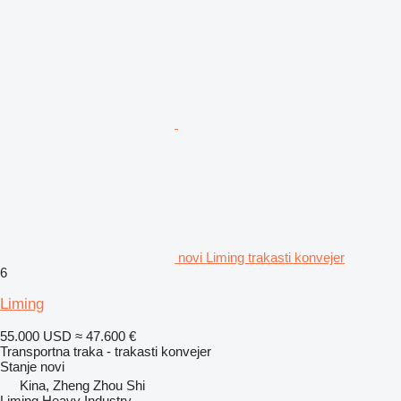
novi Liming trakasti konvejer
6
Liming
55.000 USD
≈ 47.600 €
Transportna traka - trakasti konvejer
Stanje
novi
Kina, Zheng Zhou Shi
Liming Heavy Industry