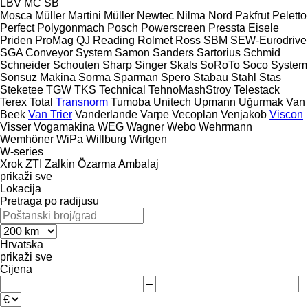
LBV
MC
SB
Mosca
Müller Martini
Müller
Newtec
Nilma
Nord
Pakfrut
Peletto
Perfect
Polygonmach
Posch
Powerscreen
Pressta Eisele
Priden
ProMag
QJ
Reading
Rolmet
Ross
SBM
SEW-Eurodrive
SGA Conveyor System
Samon
Sanders
Sartorius
Schmid
Schneider
Schouten
Sharp
Singer
Skals
SoRoTo
Soco System
Sonsuz Makina
Sorma
Sparman
Spero
Stabau
Stahl
Stas
Steketee
TGW
TKS
Technical
TehnoMashStroy
Telestack
Terex
Total
Transnorm
Tumoba
Unitech
Upmann
Uğurmak
Van
Beek
Van Trier
Vanderlande
Varpe
Vecoplan
Venjakob
Viscon
Visser
Vogamakina
WEG
Wagner
Webo
Wehrmann
Wemhöner
WiPa
Willburg
Wirtgen
W-series
Xrok
ZTI
Zalkin
Özarma Ambalaj
prikaži sve
Lokacija
Pretraga po radijusu
Hrvatska
prikaži sve
Cijena
–