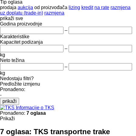
Tip oglasa
prodaja
aukcija
od proizvođača
lizing
kredit
na rate
razmjena
uz doplatu (trade-in)
razmjena
prikaži sve
Godina proizvodnje
–
Karakteristike
Kapacitet podizanja
–
kg
Neto težina
–
kg
Nedostaju filtri?
Predložite izmjenu
Pronađeno:
-
prikaži
Informacije o TKS
Pronađeno:
7 oglasa
Prikaži
7 oglasa:
TKS transportne trake