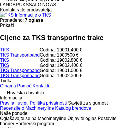
LANDBRUKSSALG.NO AS
Kontaktirajte prodavatelja
Informacije o TKS
Pronađeno:
7 oglasa
Prikaži
Cijene za TKS transportne trake
TKS
Godina: 1900
1.400 €
TKS Transportband
Godina: 1900
500 €
TKS
Godina: 1900
2.800 €
TKS
Godina: 1900
2.400 €
TKS Transportband
Godina: 1900
1.000 €
TKS Transportband
Godina: 1900
2.300 €
Tvrtka
O nama
Pomoć
Kontakti
Hrvatska / hrvatski
Informacija
Pravila i uvjeti
Politika privatnosti
Savjeti za sigurnost
Recenzije o Machineryline
Katalog brendova
Naše ponude
Oglašavajte se na Machineryline
Objavite oglas
Postavite
banner
Partnerski program