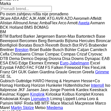
Marka
Po ovom zahtjevu ništa nije pronađeno
3Kare
ABA
ABC
AJK
AMK
ATG
AVR
AZO
Aeromeh
Affeldt
Alistan
Allround
Amac
AmbaFlex
Arco
Arnott
Aweta
Axmann
BCK Holland
BMS
BOMAG
BM
BTM
Barford
Barker Jørgensen
Baron-Max
Bartontech
Base
Beerepoot
Bercomex
Berg
Bernardo
Bijlsma Hercules
Bironcar
Bonfiglioli
Boratas
Bosch Rexroth
Bosch
Bot RVS
Brabender
Breitner
Breston
Brüel
Budde
Busch
Bühler
Caljan
Carnitech
Cefla
Christiaens
Climax
Compac
Compas
Crizaf
Cryovac
DTB
Dema
Demco
Deprag
Diosna
Disa
Downs
Dynapac
EAB
ESA ENG
Edge
Ekomex
Emmepi
Euro-Jabelmann
Excel
Ezystak
FABO
FAC
FGM
FS
Falken
Firewood
Flex
FlexLink
Franz
GH
GUK
Galen
Giardina
Graule
Grecon
Greefa
Grimme
SE
SL
Gubisch
Guttridge
HARO
Herzog & Heymann
Hesse+Co
Homag
Homburg
Horizon
Hunkeler
Hüttenhölscher
Interroll
Iso
Italpresse
JKF
Jansen
Javo
Jonge Poerink
Kardex
Keestrack
Keulmac
Kiggen
Kinglink
Kirloskar
Kolbus
Komplet
Krones
Krukowiak
Krups
Ligmatech
Liming
Lippelt
Loma
Loro &
Parisini
MAF Roda
MB
MTF
Mace
Maciuś
Macpresse
Marco
Marel
Martin Stolze
Metso
Miedema