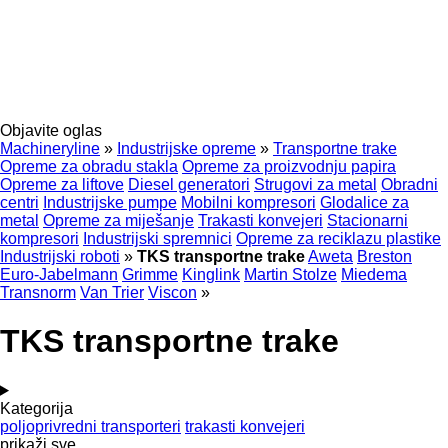
Objavite oglas
Machineryline
»
Industrijske opreme
»
Transportne trake
Opreme za obradu stakla
Opreme za proizvodnju papira
Opreme za liftove
Diesel generatori
Strugovi za metal
Obradni
centri
Industrijske pumpe
Mobilni kompresori
Glodalice za
metal
Opreme za miješanje
Trakasti konvejeri
Stacionarni
kompresori
Industrijski spremnici
Opreme za reciklazu plastike
Industrijski roboti
»
TKS transportne trake
Aweta
Breston
Euro-Jabelmann
Grimme
Kinglink
Martin Stolze
Miedema
Transnorm
Van Trier
Viscon
»
TKS transportne trake
Kategorija
poljoprivredni transporteri
trakasti konvejeri
prikaži sve