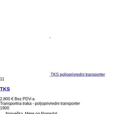
TKS poljoprivredni transporter
11
TKS
2.800 €
Bez PDV-a
Transportna traka - poljoprivredni transporter
1900
Norveška, Møre og Romsdal