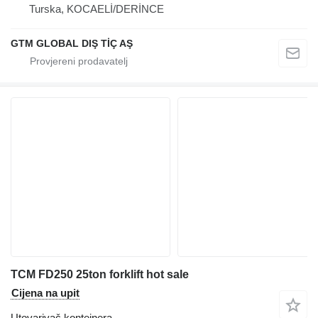
Turska, KOCAELİ/DERİNCE
GTM GLOBAL DIŞ TİÇ AŞ
TCM FD250 25ton forklift hot sale
Cijena na upit
Utovarivač kontejnera