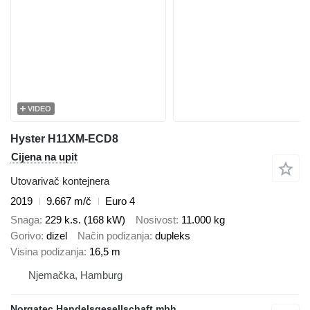
VIDEO
Hyster H11XM-ECD8
Cijena na upit
Utovarivač kontejnera
2019
9.667 m/č
Euro 4
Snaga
229 k.s. (168 kW)
Nosivost
11.000 kg
Gorivo
dizel
Način podizanja
dupleks
Visina podizanja
16,5 m
Njemačka, Hamburg
Norgatec Handelsgesellschaft mbh