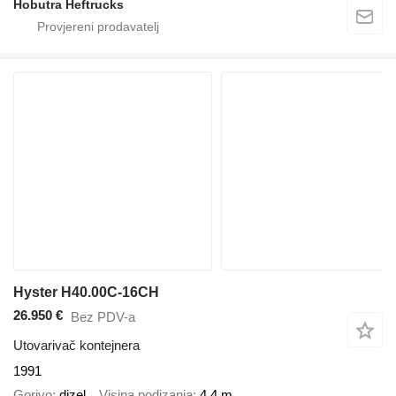
Hobutra Heftrucks
Hyster H40.00C-16CH
26.950 €
Bez PDV-a
Utovarivač kontejnera
1991
Gorivo
dizel
Visina podizanja
4,4 m