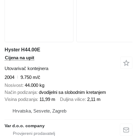
Hyster H44.00E
Cijena na upit
Utovarivač kontejnera
2004
9.750 m/č
Nosivost
44.000 kg
Način podizanja
dvodijelni sa slobodnim kretanjem
Visina podizanja
11,99 m
Duljina vilice
2,11 m
Hrvatska, Sesvete, Zagreb
Var d.o.o. company