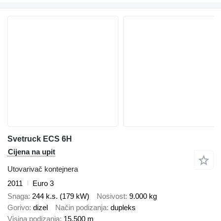
Svetruck ECS 6H
Cijena na upit
Utovarivač kontejnera
2011
Euro 3
Snaga
244 k.s. (179 kW)
Nosivost
9.000 kg
Gorivo
dizel
Način podizanja
dupleks
Visina podizanja
15.500 m