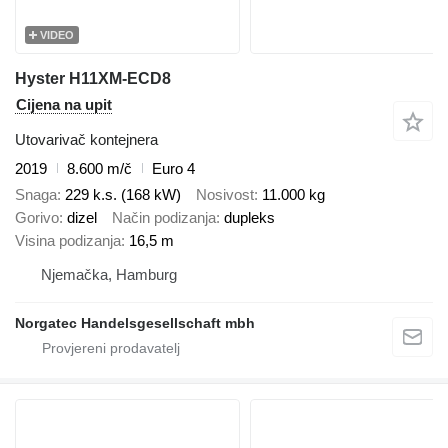
VIDEO
Hyster H11XM-ECD8
Cijena na upit
Utovarivač kontejnera
2019
8.600 m/č
Euro 4
Snaga
229 k.s. (168 kW)
Nosivost
11.000 kg
Gorivo
dizel
Način podizanja
dupleks
Visina podizanja
16,5 m
Njemačka, Hamburg
Norgatec Handelsgesellschaft mbh