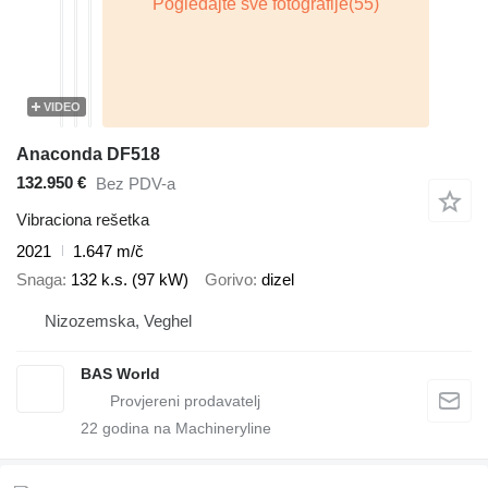
VIDEO
Anaconda DF518
132.950 €
Bez PDV-a
Vibraciona rešetka
2021
1.647 m/č
Snaga
132 k.s. (97 kW)
Gorivo
dizel
Nizozemska, Veghel
BAS World
22
godina na Machineryline