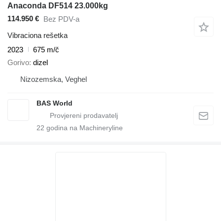
Anaconda DF514 23.000kg
114.950 €
Bez PDV-a
Vibraciona rešetka
2023
675 m/č
Gorivo
dizel
Nizozemska, Veghel
BAS World
22
godina na Machineryline