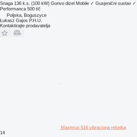
Snaga
136 k.s. (100 kW)
Gorivo
dizel
Mobile
✓
Gusjenični sustav
✓
Performanca
500 t/č
Poljska, Boguszyce
Łukasz Gajos P.H.U.
Kontaktirajte prodavatelja
Maximus 516 vibraciona rešetka
14