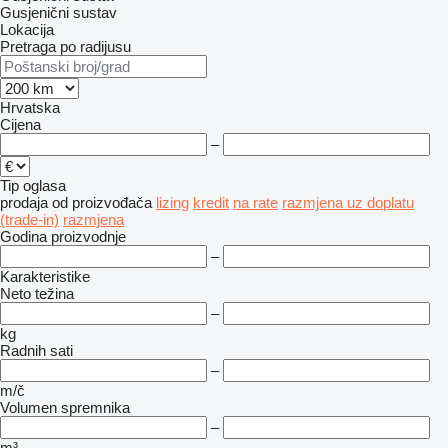
Gusjenični sustav
Lokacija
Pretraga po radijusu
Hrvatska
Cijena
–
Tip oglasa
prodaja
od proizvođača
lizing
kredit
na rate
razmjena uz doplatu
(trade-in)
razmjena
Godina proizvodnje
–
Karakteristike
Neto težina
–
kg
Radnih sati
–
m/č
Volumen spremnika
–
m³