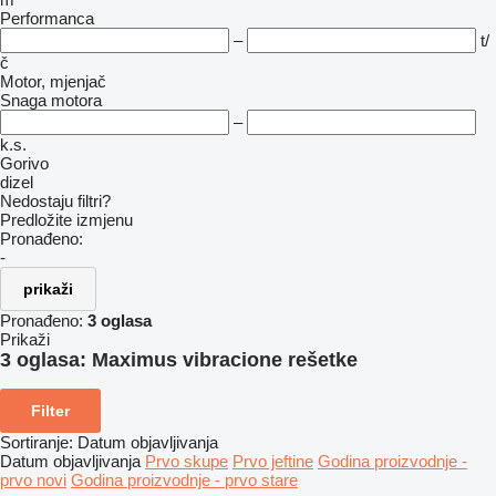
Performanca
–
t/
č
Motor, mjenjač
Snaga motora
–
k.s.
Gorivo
dizel
Nedostaju filtri?
Predložite izmjenu
Pronađeno:
-
prikaži
Pronađeno:
3 oglasa
Prikaži
3 oglasa:
Maximus vibracione rešetke
Filter
Sortiranje
:
Datum objavljivanja
Datum objavljivanja
Prvo skupe
Prvo jeftine
Godina proizvodnje -
prvo novi
Godina proizvodnje - prvo stare