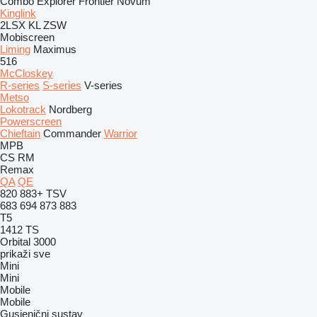
Combo
Explorer
Frontier
Novum
Kinglink
2LSX
KL
ZSW
Mobiscreen
Liming
Maximus
516
McCloskey
R-series
S-series
V-series
Metso
Lokotrack
Nordberg
Powerscreen
Chieftain
Commander
Warrior
MPB
CS
RM
Remax
QA
QE
820
883+
TSV
683
694
873
883
T5
1412
TS
Orbital 3000
prikaži sve
Mini
Mini
Mobile
Mobile
Gusjenični sustav