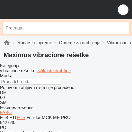
Rudarske opreme
Opreme za drobljenje
Vibracione r
Maximus vibracione rešetke
Kategorija
vibracione rešetke
valjkaste drobilice
Marka
Po ovom zahtjevu ništa nije pronađeno
DF
60
SM
E-series
S-series
FABO
FTB
FTI
FTS
Fullstar
MCK
ME
PRO
542
640
PC