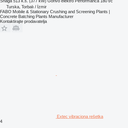
Snaga
513 k.s. (377 kW)
Gorivo
elektro
Performanca
180 t/č
Turska, Torbalı / İzmir
FABO Mobile & Stationary Crushing and Screening Plants |
Concrete Batching Plants Manufacturer
Kontaktirajte prodavatelja
Extec vibraciona rešetka
4