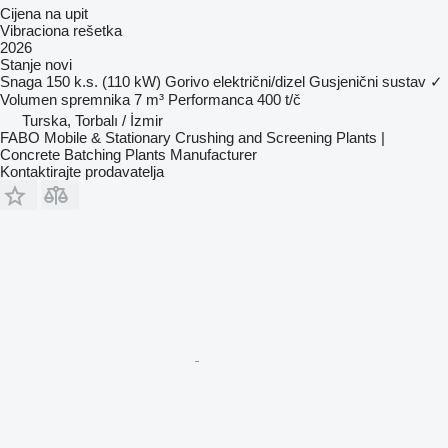
Cijena na upit
Vibraciona rešetka
2026
Stanje
novi
Snaga
150 k.s. (110 kW)
Gorivo
električni/dizel
Gusjenični sustav
✓
Volumen spremnika
7 m³
Performanca
400 t/č
Turska, Torbalı / İzmir
FABO Mobile & Stationary Crushing and Screening Plants |
Concrete Batching Plants Manufacturer
Kontaktirajte prodavatelja