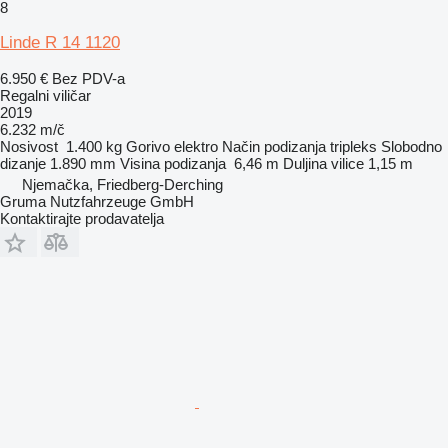
8
Linde R 14 1120
6.950 €
Bez PDV-a
Regalni viličar
2019
6.232 m/č
Nosivost
1.400 kg
Gorivo
elektro
Način podizanja
tripleks
Slobodno
dizanje
1.890 mm
Visina podizanja
6,46 m
Duljina vilice
1,15 m
Njemačka, Friedberg-Derching
Gruma Nutzfahrzeuge GmbH
Kontaktirajte prodavatelja