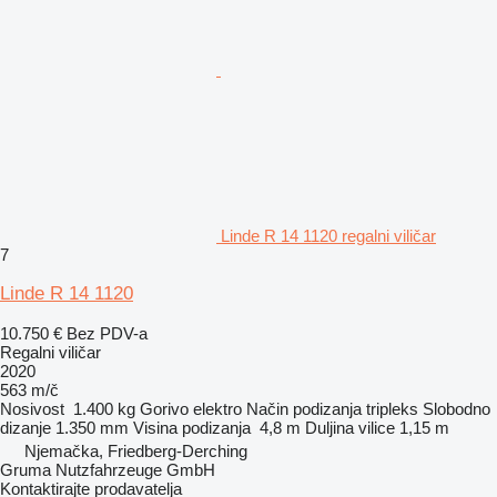
Linde R 14 1120 regalni viličar
7
Linde R 14 1120
10.750 €
Bez PDV-a
Regalni viličar
2020
563 m/č
Nosivost
1.400 kg
Gorivo
elektro
Način podizanja
tripleks
Slobodno
dizanje
1.350 mm
Visina podizanja
4,8 m
Duljina vilice
1,15 m
Njemačka, Friedberg-Derching
Gruma Nutzfahrzeuge GmbH
Kontaktirajte prodavatelja