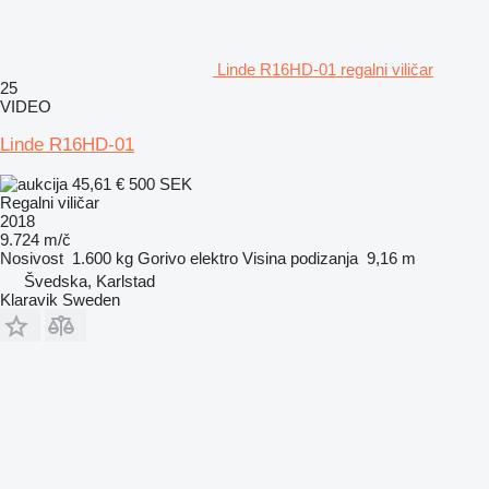
Linde R16HD-01 regalni viličar
25
VIDEO
Linde R16HD-01
45,61 €
500 SEK
Regalni viličar
2018
9.724 m/č
Nosivost
1.600 kg
Gorivo
elektro
Visina podizanja
9,16 m
Švedska, Karlstad
Klaravik Sweden