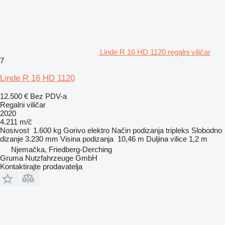
Linde R 16 HD 1120 regalni viličar
7
Linde R 16 HD 1120
12.500 €
Bez PDV-a
Regalni viličar
2020
4.211 m/č
Nosivost
1.600 kg
Gorivo
elektro
Način podizanja
tripleks
Slobodno
dizanje
3.230 mm
Visina podizanja
10,46 m
Duljina vilice
1,2 m
Njemačka, Friedberg-Derching
Gruma Nutzfahrzeuge GmbH
Kontaktirajte prodavatelja