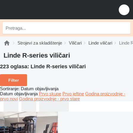
Strojevi za skladištenje
Viličari
Linde viličari
Linde R
Linde R-series viličari
223 oglasa:
Linde R-series viličari
Filter
Sortiranje
:
Datum objavljivanja
Datum objavljivanja
Prvo skupe
Prvo jeftine
Godina proizvodnje -
prvo novi
Godina proizvodnje - prvo stare