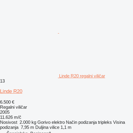
Linde R20 regalni viličar
13
Linde R20
6.500 €
Regalni viličar
2005
11.626 m/č
Nosivost
2.000 kg
Gorivo
elektro
Način podizanja
tripleks
Visina
podizanja
7,95 m
Duljina vilice
1,1 m