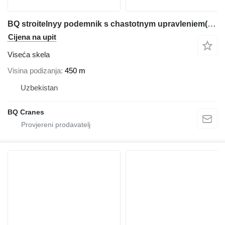
BQ stroitelnyy podemnik s chastotnym upravleniem(srednyaya skorost)
Cijena na upit
Viseća skela
Visina podizanja
450 m
Uzbekistan
BQ Cranes