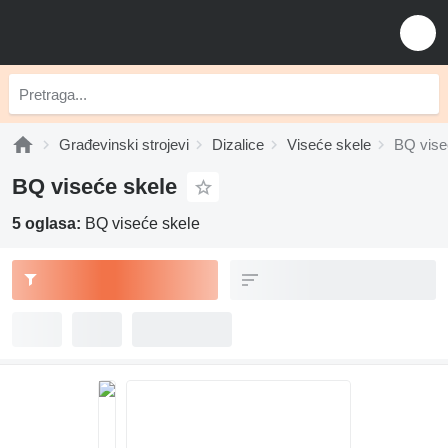
Građevinski strojevi
Dizalice
Viseće skele
BQ vise
BQ viseće skele
5 oglasa:
BQ viseće skele