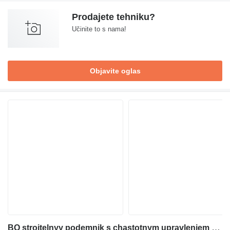
Prodajete tehniku?
Učinite to s nama!
Objavite oglas
BQ stroitelnyy podemnik s chastotnym upravleniem (vysokaya skorost