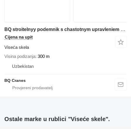
BQ stroitelnyy podemnik s chastotnym upravleniem (nizkaya skorost)
Cijena na upit
Viseća skela
Visina podizanja
300 m
Uzbekistan
BQ Cranes
Ostale marke u rublici "Viseće skele".