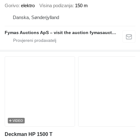
Gorivo
elektro
Visina podizanja
150 m
Danska, Sønderjylland
Fymas Auctions ApS – visit the auction fymasauctions.dk
VIDEO
Deckman HP 1500 T