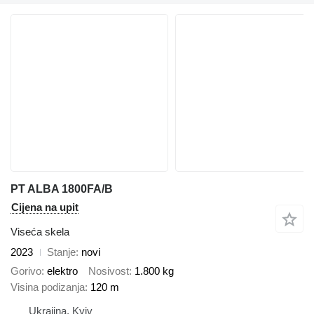
PT ALBA 1800FA/B
Cijena na upit
Viseća skela
2023
Stanje
novi
Gorivo
elektro
Nosivost
1.800 kg
Visina podizanja
120 m
Ukrajina, Kyiv