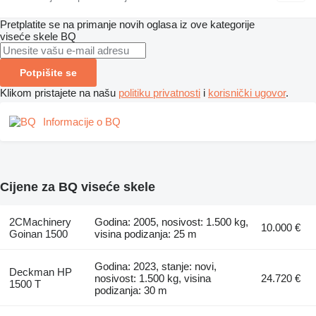
Pretplatite se na primanje novih oglasa iz ove kategorije
viseće skele
BQ
Potpišite se
Klikom pristajete na našu
politiku privatnosti
i
korisnički ugovor
.
Informacije o BQ
Cijene za BQ viseće skele
2CMachinery
Godina: 2005, nosivost: 1.500 kg,
10.000 €
Goinan 1500
visina podizanja: 25 m
Godina: 2023, stanje: novi,
Deckman HP
nosivost: 1.500 kg, visina
24.720 €
1500 T
podizanja: 30 m