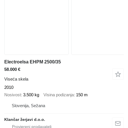
Electroelsa EHPM 2500/35
58.000 €
Viseća skela
2010
Nosivost
3.500 kg
Visina podizanja
150 m
Slovenija, Sežana
Klančar žerjavi d.o.o.