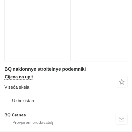
BQ naklonnye stroitelnye podemniki
Cijena na upit
Viseća skela
Uzbekistan
BQ Cranes