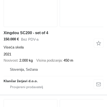
Xingdou SC200 - set of 4
150.000 €
Bez PDV-a
Viseća skela
2021
Nosivost
2.000 kg
Visina podizanja
450 m
Slovenija, Sežana
Klančar žerjavi d.o.o.