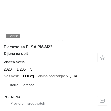
VIDEO
Electroelsa ELSA PM-M23
Cijena na upit
Viseća skela
2020
1.295 m/č
Nosivost
2.000 kg
Visina podizanja
51,1 m
Italija, Florence
POLRENA