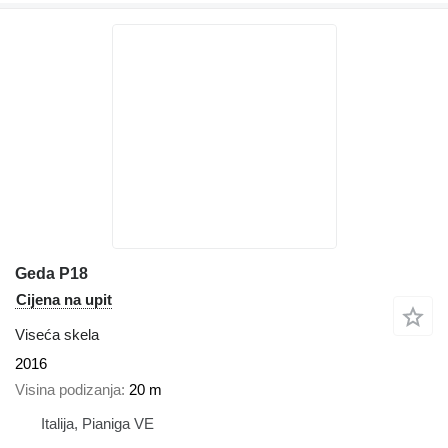
Geda P18
Cijena na upit
Viseća skela
2016
Visina podizanja
20 m
Italija, Pianiga VE