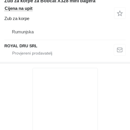
Zub za korpe za Bobcat X328 mini bagera
Cijena na upit
Zub za korpe
Rumunjska
ROYAL DRU SRL