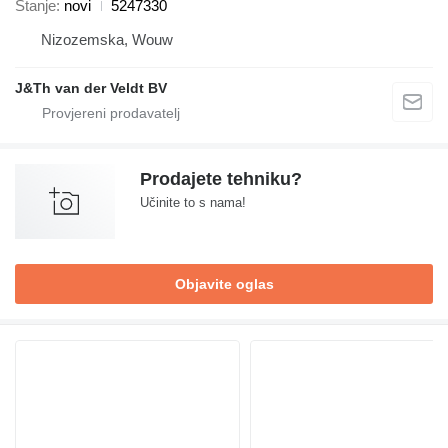
Stanje
novi
5247330
Nizozemska, Wouw
J&Th van der Veldt BV
Prodajete tehniku?
Učinite to s nama!
Objavite oglas