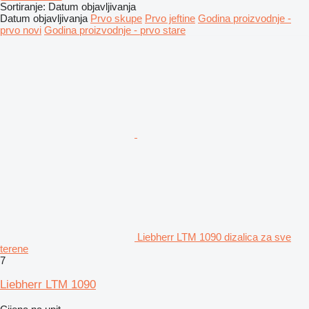
Sortiranje
:
Datum objavljivanja
Datum objavljivanja
Prvo skupe
Prvo jeftine
Godina proizvodnje -
prvo novi
Godina proizvodnje - prvo stare
Liebherr LTM 1090 dizalica za sve
terene
7
Liebherr LTM 1090