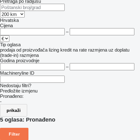
Pretraga po radijusu
Hrvatska
Cijena
–
Tip oglasa
prodaja
od proizvođača
lizing
kredit
na rate
razmjena uz doplatu
(trade-in)
razmjena
Godina proizvodnje
–
Machineryline ID
Nedostaju filtri?
Predložite izmjenu
Pronađeno:
-
prikaži
5 oglasa:
Pronađeno
Filter