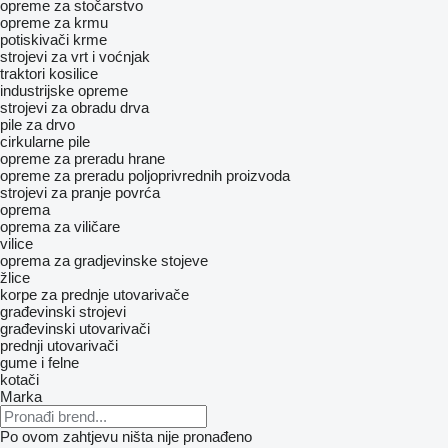
opreme za stočarstvo
opreme za krmu
potiskivači krme
strojevi za vrt i voćnjak
traktori kosilice
industrijske opreme
strojevi za obradu drva
pile za drvo
cirkularne pile
opreme za preradu hrane
opreme za preradu poljoprivrednih proizvoda
strojevi za pranje povrća
oprema
oprema za viličare
vilice
oprema za gradjevinske stojeve
žlice
korpe za prednje utovarivače
građevinski strojevi
građevinski utovarivači
prednji utovarivači
gume i felne
kotači
Marka
Po ovom zahtjevu ništa nije pronađeno