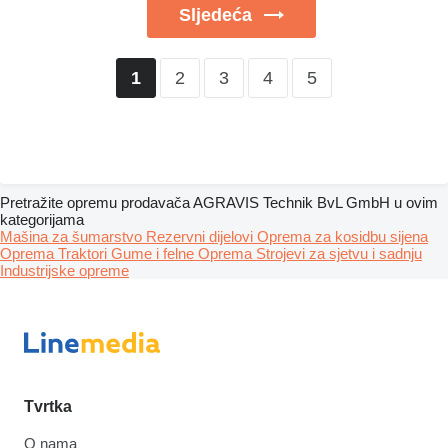
Sljedeća
2
3
4
5
1
Pretražite opremu prodavača AGRAVIS Technik BvL GmbH u ovim
kategorijama
Mašina za šumarstvo
Rezervni dijelovi
Oprema za kosidbu sijena
Oprema
Traktori
Gume i felne
Oprema
Strojevi za sjetvu i sadnju
Industrijske opreme
Tvrtka
O nama