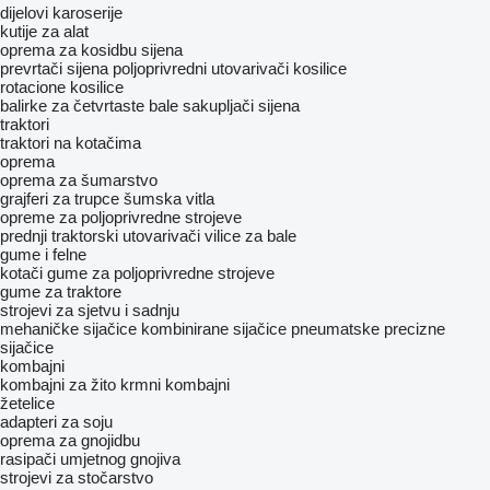
dijelovi karoserije
kutije za alat
oprema za kosidbu sijena
prevrtači sijena
poljoprivredni utovarivači
kosilice
rotacione kosilice
balirke za četvrtaste bale
sakupljači sijena
traktori
traktori na kotačima
oprema
oprema za šumarstvo
grajferi za trupce
šumska vitla
opreme za poljoprivredne strojeve
prednji traktorski utovarivači
vilice za bale
gume i felne
kotači
gume za poljoprivredne strojeve
gume za traktore
strojevi za sjetvu i sadnju
mehaničke sijačice
kombinirane sijačice
pneumatske precizne
sijačice
kombajni
kombajni za žito
krmni kombajni
žetelice
adapteri za soju
oprema za gnojidbu
rasipači umjetnog gnojiva
strojevi za stočarstvo