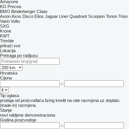
Amazone
KG
Precea
BMO
Binderberger
Claas
Axion
Axos
Disco
Elios
Jaguar
Liner
Quadrant
Scorpion
Torion
Trion
Vario
Volto
SXG
Krone
KWT
Trimble
prikaži sve
Lokacija
Pretraga po radijusu
Hrvatska
Cijena
–
Tip oglasa
prodaja
od proizvođača
lizing
kredit
na rate
razmjena uz doplatu
(trade-in)
razmjena
Stanje
novi
rabljene
demonstraciona
Godina proizvodnje
–