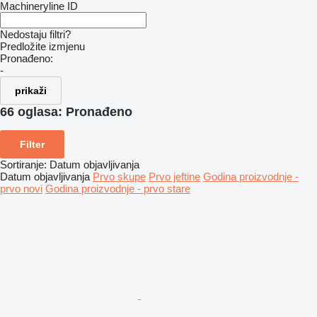
Machineryline ID
Nedostaju filtri?
Predložite izmjenu
Pronađeno:
-
prikaži
66 oglasa:
Pronađeno
Filter
Sortiranje
:
Datum objavljivanja
Datum objavljivanja
Prvo skupe
Prvo jeftine
Godina proizvodnje -
prvo novi
Godina proizvodnje - prvo stare