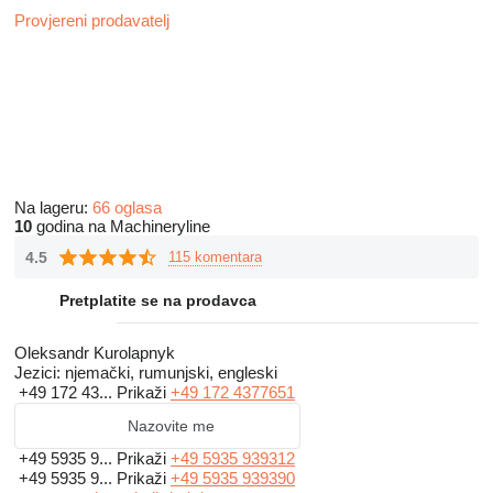
Provjereni prodavatelj
Na lageru:
66 oglasa
10
godina na Machineryline
4.5
115 komentara
Pretplatite se na prodavca
Oleksandr Kurolapnyk
Jezici:
njemački, rumunjski, engleski
+49 172 43...
Prikaži
+49 172 4377651
Nazovite me
+49 5935 9...
Prikaži
+49 5935 939312
+49 5935 9...
Prikaži
+49 5935 939390