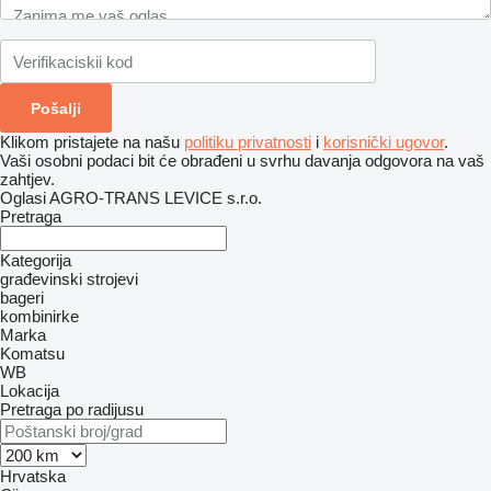
Klikom pristajete na našu
politiku privatnosti
i
korisnički ugovor
.
Vaši osobni podaci bit će obrađeni u svrhu davanja odgovora na vaš
zahtjev.
Oglasi AGRO-TRANS LEVICE s.r.o.
Pretraga
Kategorija
građevinski strojevi
bageri
kombinirke
Marka
Komatsu
WB
Lokacija
Pretraga po radijusu
Hrvatska