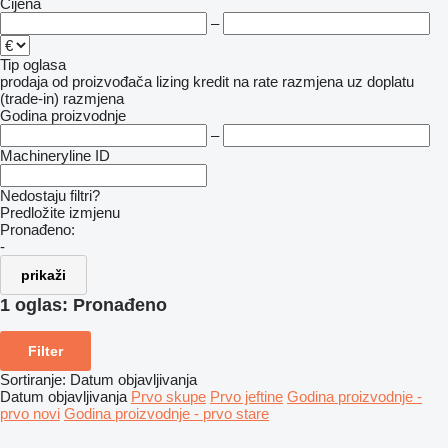
Cijena
–
Tip oglasa
prodaja
od proizvođača
lizing
kredit
na rate
razmjena uz doplatu
(trade-in)
razmjena
Godina proizvodnje
–
Machineryline ID
Nedostaju filtri?
Predložite izmjenu
Pronađeno:
-
prikaži
1 oglas:
Pronađeno
Filter
Sortiranje
:
Datum objavljivanja
Datum objavljivanja
Prvo skupe
Prvo jeftine
Godina proizvodnje -
prvo novi
Godina proizvodnje - prvo stare