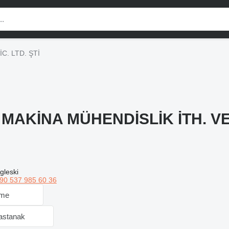
C. LTD. ŞTİ
AKİNA MÜHENDİSLİK İTH. VE İ
gleski
90 537 985 60 36
 me
sastanak