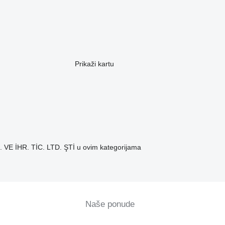
Prikaži kartu
E İHR. TİC. LTD. ŞTİ u ovim kategorijama
Naše ponude