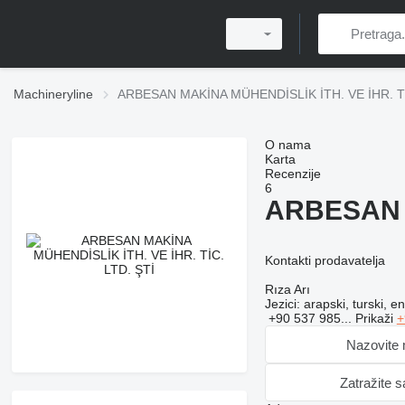
Machineryline
ARBESAN MAKİNA MÜHENDİSLİK İTH. VE İHR. Tİ
O nama
Karta
Recenzije
6
ARBESAN M
Kontakti prodavatelja
Rıza Arı
Jezici:
arapski, turski, en
+90 537 985...
Prikaži
+
Nazovite
Zatražite 