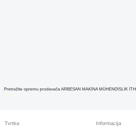
Pretražite opremu prodavača ARBESAN MAKİNA MÜHENDİSLİK İTH. V
disallow-in-dsa
Tvrtka
Informacija