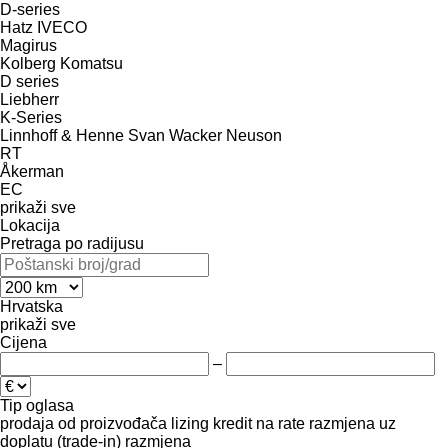
D-series
Hatz
IVECO
Magirus
Kolberg
Komatsu
D series
Liebherr
K-Series
Linnhoff & Henne
Svan
Wacker Neuson
RT
Åkerman
EC
prikaži sve
Lokacija
Pretraga po radijusu
Hrvatska
prikaži sve
Cijena
–
Tip oglasa
prodaja
od proizvođača
lizing
kredit
na rate
razmjena uz
doplatu (trade-in)
razmjena