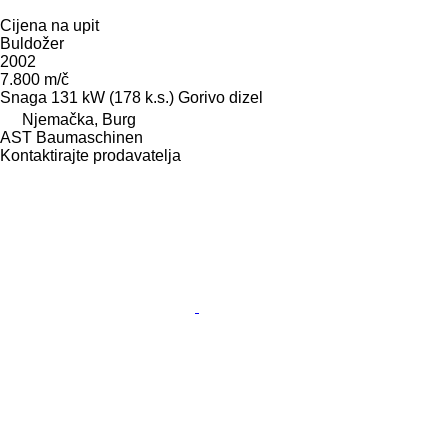
Cijena na upit
Buldožer
2002
7.800 m/č
Snaga
131 kW (178 k.s.)
Gorivo
dizel
Njemačka, Burg
AST Baumaschinen
Kontaktirajte prodavatelja