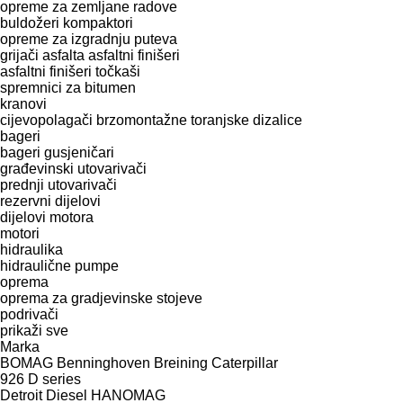
opreme za zemljane radove
buldožeri
kompaktori
opreme za izgradnju puteva
grijači asfalta
asfaltni finišeri
asfaltni finišeri točkaši
spremnici za bitumen
kranovi
cijevopolagači
brzomontažne toranjske dizalice
bageri
bageri gusjeničari
građevinski utovarivači
prednji utovarivači
rezervni dijelovi
dijelovi motora
motori
hidraulika
hidraulične pumpe
oprema
oprema za gradjevinske stojeve
podrivači
prikaži sve
Marka
BOMAG
Benninghoven
Breining
Caterpillar
926
D series
Detroit Diesel
HANOMAG