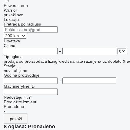
TH
Powerscreen
Warrior
prikaži sve
Lokacija
Pretraga po radijusu
Hrvatska
Cijena
–
Tip oglasa
prodaja
od proizvođača
lizing
kredit
na rate
razmjena uz doplatu (tra
Stanje
novi
rabljene
Godina proizvodnje
–
Machineryline ID
Nedostaju filtri?
Predložite izmjenu
Pronađeno:
-
prikaži
8 oglasa:
Pronađeno