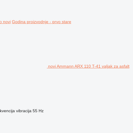
o novi
Godina proizvodnje - prvo stare
novi Ammann ARX 110 T-41 valjak za asfalt
kvencija vibracija
55 Hz