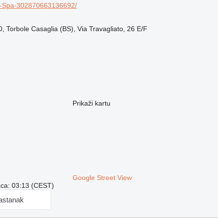
-Spa-302870663136692/
0, Torbole Casaglia (BS), Via Travagliato, 26 E/F
Prikaži kartu
Google Street View
aca: 03:13 (CEST)
sastanak