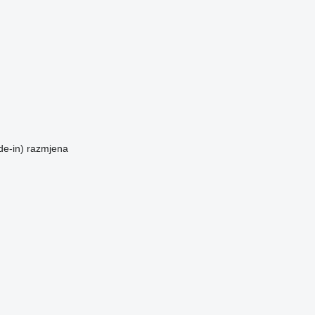
de-in)
razmjena