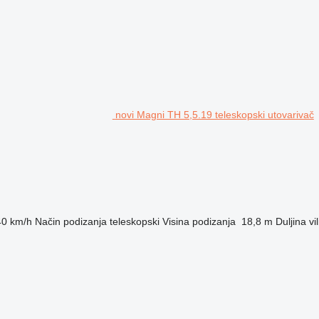
novi Magni TH 5,5.19 teleskopski utovarivač
40 km/h
Način podizanja
teleskopski
Visina podizanja
18,8 m
Duljina vi