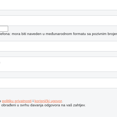
telefona: mora biti naveden u međunarodnom formatu sa pozivnim broje
šu
politiku privatnosti
i
korisnički ugovor
.
e obrađeni u svrhu davanja odgovora na vaš zahtjev.