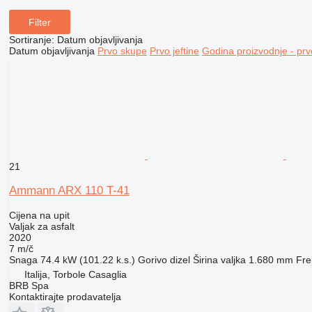
Filter
Sortiranje
:
Datum objavljivanja
Datum objavljivanja
Prvo skupe
Prvo jeftine
Godina proizvodnje - prv
21
Ammann ARX 110 T-41
Cijena na upit
Valjak za asfalt
2020
7 m/č
Snaga
74.4 kW (101.22 k.s.)
Gorivo
dizel
Širina valjka
1.680 mm
Fre
Italija, Torbole Casaglia
BRB Spa
Kontaktirajte prodavatelja