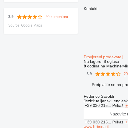
Kontakti
20 komentara
3.9
Source: Google Maps
Provjereni prodavatelj
Na lageru:
8 oglasa
8
godina na Machineryli
20
3.9
Pretplatite se na p
Federico Savoldi
Jezici:
talijanski, englesk
+39 030 215...
Prikaži
+
Nazovite
+39 030 215...
Prikaži
+
www.brbspa.it