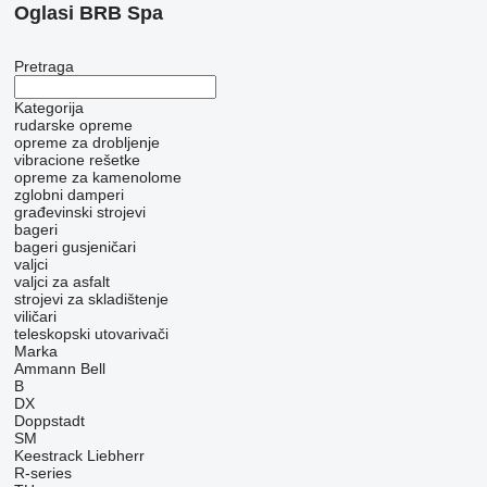
Oglasi BRB Spa
Pretraga
Kategorija
rudarske opreme
opreme za drobljenje
vibracione rešetke
opreme za kamenolome
zglobni damperi
građevinski strojevi
bageri
bageri gusjeničari
valjci
valjci za asfalt
strojevi za skladištenje
viličari
teleskopski utovarivači
Marka
Ammann
Bell
B
DX
Doppstadt
SM
Keestrack
Liebherr
R-series