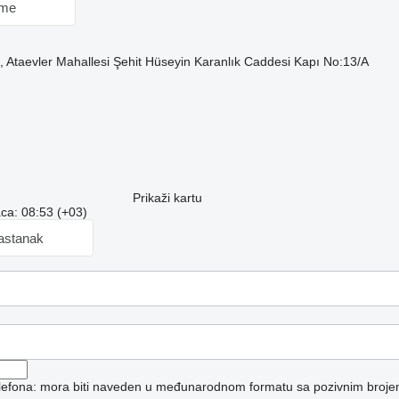
 me
, Ataevler Mahallesi Şehit Hüseyin Karanlık Caddesi Kapı No:13/A
Prikaži kartu
ca: 08:53 (+03)
sastanak
telefona: mora biti naveden u međunarodnom formatu sa pozivnim broje