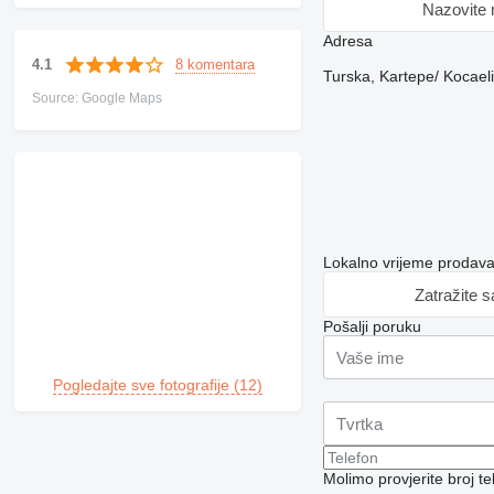
Nazovite
Adresa
8 komentara
4.1
Turska, Kartepe/ Kocaeli
Source: Google Maps
Lokalno vrijeme prodava
Zatražite 
Pošalji poruku
Pogledajte sve fotografije (12)
Molimo provjerite broj 