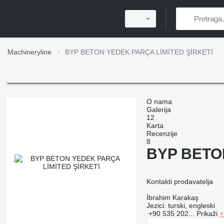
Machineryline
BYP BETON YEDEK PARÇA LİMİTED ŞİRKETİ
O nama
Galerija
12
Karta
Recenzije
8
BYP BETO
Kontakti prodavatelja
İbrahim Karakaş
Jezici:
turski, engleski
+90 535 202...
Prikaži
+