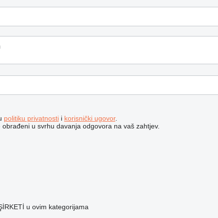
šu
politiku privatnosti
i
korisnički ugovor
.
e obrađeni u svrhu davanja odgovora na vaš zahtjev.
İRKETİ u ovim kategorijama