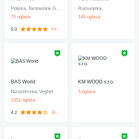
Poljska, Tarnowskie Góry
Rumunjska
70 oglasa
144 oglasa
5.0
9 komentara
BAS World
KM WOOD s.r.o.
Nizozemska, Veghel
5 oglasa
1351 oglasa
4.2
1671 komentara