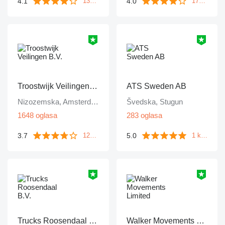
4.1
4.0
133 komentara
172 komentara
Troostwijk Veilingen B.V.
ATS Sweden AB
Nizozemska, Amsterdam
Švedska, Stugun
1648 oglasa
283 oglasa
3.7
5.0
1249 komentara
1 komentar
Trucks Roosendaal B.V.
Walker Movements Limited