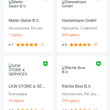
Martin Stolze B.V.
Hanselmann GmbH
Nizozemska, De Lier
Njemačka, Crailsheim
7 oglasa
809 oglasa
4.7
4.6
12 komentara
59 komentara
LKW STORE & SERVICES
Ritchie Bros B.V.
Rumunjska
Nizozemska, RK Zevenbergen
49 oglasa
204 oglasa