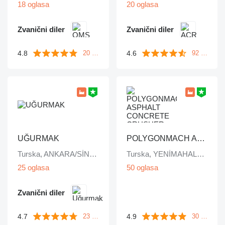
18 oglasa
20 oglasa
Zvanični diler
Zvanični diler
4.8
4.6
20 komentara
92 komentara
UĞURMAK
POLYGONMACH ASPHALT CONCRETE CRUSHER SYSTEMS
Turska, ANKARA/SİNCAN
Turska, YENİMAHALLE/ ANKARA /
25 oglasa
50 oglasa
Zvanični diler
4.7
4.9
23 komentara
30 komentara