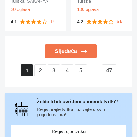
Turska, SAKARYA
Turska
20 oglasa
100 oglasa
4.1
4.2
14 komentara
6 komentara
Sljedeća
2
3
4
5
…
47
1
Želite li biti uvršteni u imenik tvrtki?
Registrirajte tvrtku i uživajte u svim
pogodnostima!
Registrujte tvrtku