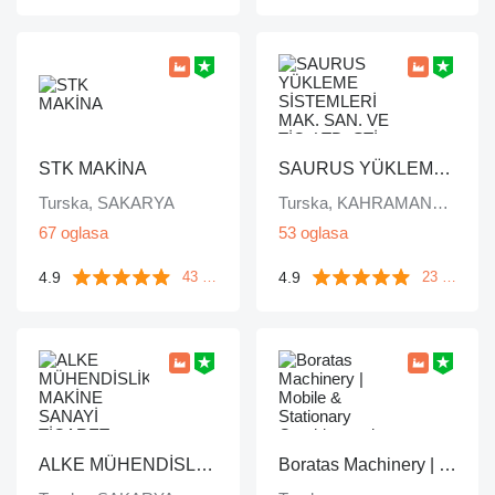
STK MAKİNA
SAURUS YÜKLEME SİSTEMLERİ MAK. SAN. VE TİC. LTD. ŞTİ.
Turska, SAKARYA
Turska, KAHRAMANKAZAN/ ANKARA
67 oglasa
53 oglasa
4.9
4.9
43 komentara
23 komentara
ALKE MÜHENDİSLİK MAKİNE SANAYİ TİCARET LİMİTED ŞİRKETİ
Boratas Machinery | Mobile & Stationary Crushing and Screening Plants Manufacturer