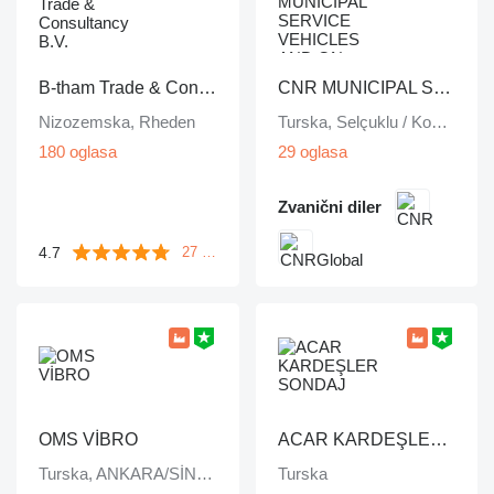
B-tham Trade & Consultancy B.V.
CNR MUNICIPAL SERVICE VEHICLES AND ON VEHICLE EQUIPMENT INDUSTRY TRADE LIMITED COMPANY
Nizozemska, Rheden
Turska, Selçuklu / Konya
180 oglasa
29 oglasa
Zvanični diler
4.7
27 komentara
OMS VİBRO
ACAR KARDEŞLER SONDAJ
Turska, ANKARA/SİNCAN
Turska