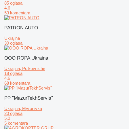
85 oglasa
4.6
53 komentara
PATRON AUTO
Ukrajina
30 oglasa
OOO ROPA Ukraina
Ukrajina, Polkovniche
18 oglasa
4.6
68 komentara
PP "MazurTekhServis"
Ukrajina, Myronivka
20 oglasa
5.0
5 komentara