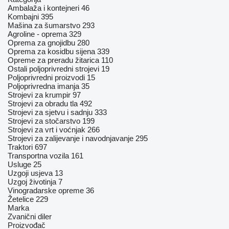
Ambalaža i kontejneri
46
Kombajni
395
Mašina za šumarstvo
293
Agroline - oprema
329
Oprema za gnojidbu
280
Oprema za kosidbu sijena
339
Opreme za preradu žitarica
110
Ostali poljoprivredni strojevi
19
Poljoprivredni proizvodi
15
Poljoprivrednа imanjа
35
Strojevi za krumpir
97
Strojevi za obradu tla
492
Strojevi za sjetvu i sadnju
333
Strojevi za stočarstvo
199
Strojevi za vrt i voćnjak
266
Strojevi za zaliјеvanje i navodnjavanje
295
Traktori
697
Transportna vozila
161
Usluge
25
Uzgoji usjeva
13
Uzgoj životinja
7
Vinogradarske opreme
36
Žetelice
229
Marka
Zvanični diler
Proizvođač