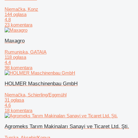
Njemačka, Konz
144 oglasa
4.8
23 komentara
Maxagro
Rumunjska, GATAIA
118 oglasa
4.4
98 komentara
HOLMER Maschinenbau GmbH
Njemačka, Schierling/Eggmühl
31 oglasa
4.6
18 komentara
Agromeks Tarım Makinaları Sanayi ve Ticaret Ltd. Şti.
Turska, Aksehir/Konya