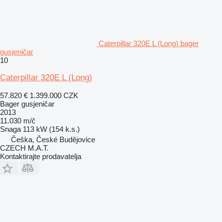
Caterpillar 320E L (Long) bager
gusjeničar
10
Caterpillar 320E L (Long)
57.820 €
1.399.000 CZK
Bager gusjeničar
2013
11.030 m/č
Snaga
113 kW (154 k.s.)
Češka, České Budějovice
CZECH M.A.T.
Kontaktirajte prodavatelja