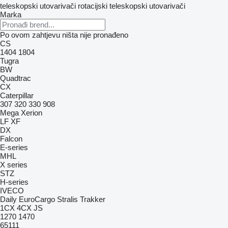
teleskopski utovarivači
rotacijski teleskopski utovarivači
Marka
Po ovom zahtjevu ništa nije pronađeno
CS
1404
1804
Tugra
BW
Quadtrac
CX
Caterpillar
307
320
330
908
Mega
Xerion
LF
XF
DX
Falcon
E-series
MHL
X series
STZ
H-series
IVECO
Daily
EuroCargo
Stralis
Trakker
1CX
4CX
JS
1270
1470
65111