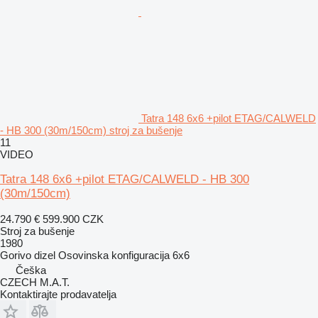
Tatra 148 6x6 +pilot ETAG/CALWELD
- HB 300 (30m/150cm) stroj za bušenje
11
VIDEO
Tatra 148 6x6 +pilot ETAG/CALWELD - HB 300
(30m/150cm)
24.790 €
599.900 CZK
Stroj za bušenje
1980
Gorivo
dizel
Osovinska konfiguracija
6x6
Češka
CZECH M.A.T.
Kontaktirajte prodavatelja