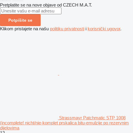
Pretplatite se na nove objave od CZECH M.A.T.
Potpišite se
Klikom pristajete na našu
politiku privatnosti
i
korisnički ugovor
.
Strassmayr Patchmatic STP 1008
(incomplete! nicht/nie-komplet prskalica bitu-emulzije po rezervnim
dijelovima
12