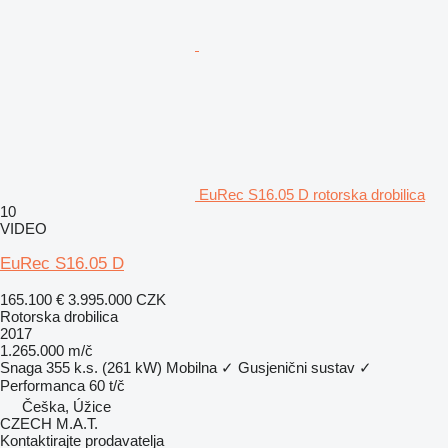
EuRec S16.05 D rotorska drobilica
10
VIDEO
EuRec S16.05 D
165.100 €
3.995.000 CZK
Rotorska drobilica
2017
1.265.000 m/č
Snaga
355 k.s. (261 kW)
Mobilna
✓
Gusjenični sustav
✓
Performanca
60 t/č
Češka, Úžice
CZECH M.A.T.
Kontaktirajte prodavatelja