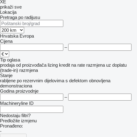
XE
prikaži sve
Lokacija
Pretraga po radijusu
Hrvatska
Evropa
Cijena
–
Tip oglasa
prodaja
od proizvođača
lizing
kredit
na rate
razmjena uz doplatu
(trade-in)
razmjena
Stanje
rabljene
po rezervnim dijelovima
s defektom
obnovljena
demonstraciona
Godina proizvodnje
–
Machineryline ID
Nedostaju filtri?
Predložite izmjenu
Pronađeno:
-