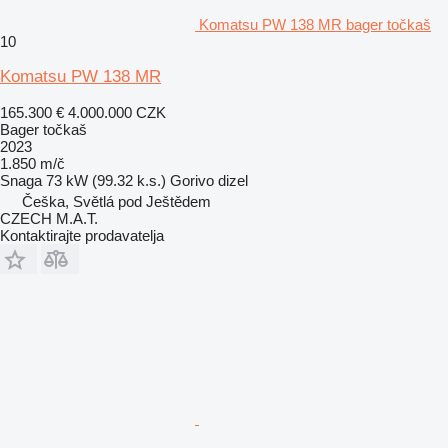
Komatsu PW 138 MR bager točkaš
10
Komatsu PW 138 MR
165.300 €
4.000.000 CZK
Bager točkaš
2023
1.850 m/č
Snaga
73 kW (99.32 k.s.)
Gorivo
dizel
Češka, Světlá pod Ještědem
CZECH M.A.T.
Kontaktirajte prodavatelja