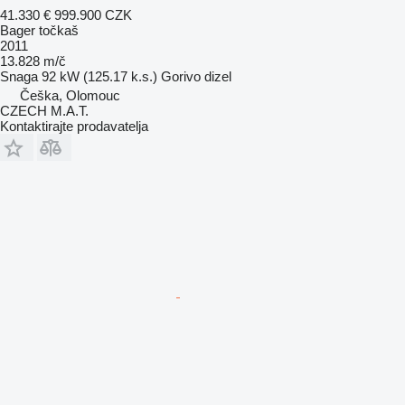
41.330 €
999.900 CZK
Bager točkaš
2011
13.828 m/č
Snaga
92 kW (125.17 k.s.)
Gorivo
dizel
Češka, Olomouc
CZECH M.A.T.
Kontaktirajte prodavatelja