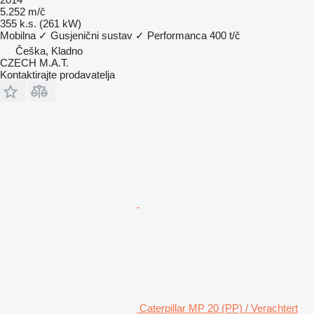
5.252 m/č
355 k.s. (261 kW)
Mobilna
✓
Gusjenični sustav
✓
Performanca
400 t/č
Češka, Kladno
CZECH M.A.T.
Kontaktirajte prodavatelja
Caterpillar MP 20 (PP) / Verachtert