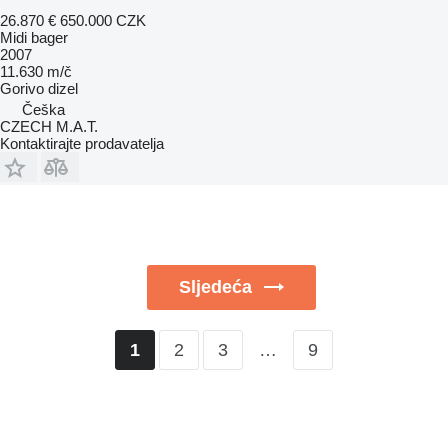
26.870 €
650.000 CZK
Midi bager
2007
11.630 m/č
Gorivo
dizel
Češka
CZECH M.A.T.
Kontaktirajte prodavatelja
Sljedeća
2
3
…
9
1