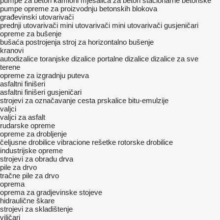
pumpe za beton
kamioni mješalica za beton
stacionarne betonske
pumpe
opreme za proizvodnju betonskih blokova
građevinski utovarivači
prednji utovarivači
mini utovarivači
mini utovarivači gusjeničari
opreme za bušenje
bušaća postrojenja
stroj za horizontalno bušenje
kranovi
autodizalice
toranjske dizalice
portalne dizalice
dizalice za sve
terene
opreme za izgradnju puteva
asfaltni finišeri
asfaltni finišeri gusjeničari
strojevi za označavanje cesta
prskalice bitu-emulzije
valjci
valjci za asfalt
rudarske opreme
opreme za drobljenje
čeljusne drobilice
vibracione rešetke
rotorske drobilice
industrijske opreme
strojevi za obradu drva
pile za drvo
tračne pile za drvo
oprema
oprema za gradjevinske stojeve
hidraulične škare
strojevi za skladištenje
viličari