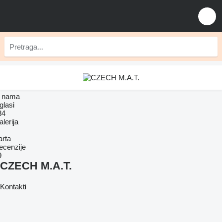
 nama
glasi
34
lerija
arta
ecenzije
9
CZECH M.A.T.
Kontakti