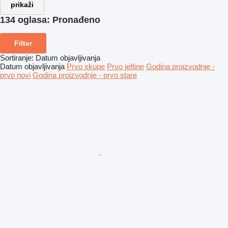
prikaži
134 oglasa:
Pronađeno
Filter
Sortiranje
:
Datum objavljivanja
Datum objavljivanja
Prvo skupe
Prvo jeftine
Godina proizvodnje -
prvo novi
Godina proizvodnje - prvo stare