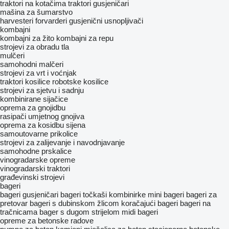
traktori na kotačima
traktori gusjeničari
mašina za šumarstvo
harvesteri
forvarderi
gusjenični usnopljivači
kombajni
kombajni za žito
kombajni za repu
strojevi za obradu tla
mulčeri
samohodni malčeri
strojevi za vrt i voćnjak
traktori kosilice
robotske kosilice
strojevi za sjetvu i sadnju
kombinirane sijačice
oprema za gnojidbu
rasipači umjetnog gnojiva
oprema za kosidbu sijena
samoutovarne prikolice
strojevi za zaliјеvanje i navodnjavanje
samohodne prskalice
vinogradarske opreme
vinogradarski traktori
građevinski strojevi
bageri
bageri gusjeničari
bageri točkaši
kombinirke
mini bageri
bageri za
pretovar
bageri s dubinskom žlicom
koračajući bageri
bageri na
tračnicama
bager s dugom strijelom
midi bageri
opreme za betonske radove