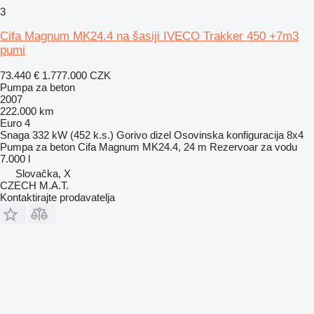
3
Cifa Magnum MK24.4 na šasiji IVECO Trakker 450 +7m3
pumi
73.440 €
1.777.000 CZK
Pumpa za beton
2007
222.000 km
Euro 4
Snaga
332 kW (452 k.s.)
Gorivo
dizel
Osovinska konfiguracija
8x4
Pumpa za beton
Cifa Magnum MK24.4, 24 m
Rezervoar za vodu
7.000 l
Slovačka, X
CZECH M.A.T.
Kontaktirajte prodavatelja