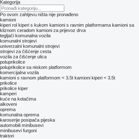
Kategorija
Po ovom zahtjevu ništa nije pronađeno
kamioni
kiperi
rol kiperi s kukom
kamioni s ravnim platformama
kamioni sa
kliznom ceradom
kamioni za prijevoz drva
tegljači
komunalna vozila
komunalni strojevi
univerzalni komunalni strojevi
strojevi za čišćenje cesta
vozila za čišćenje ulica
poluprikolice
poluprikolice sa niskom platformom
komercijalna vozila
kamioni s ravnom platformom < 3.5t
kamioni kiperi < 3.5t
prikolice
prikolice kiper
kamperi
kuće na kotačima
alkoveni
oprema
komunalna oprema
karoserije posipača pijeska
automobili
minibusevi
minibusevi furgoni
traktori