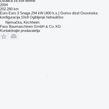
Dizalica za sve terene
2004
202.280 km
Euro
Euro 3
Snaga
294 kW (400 k.s.)
Gorivo
dizel
Osovinska
konfiguracija
10x8
Ogibljenje
hidrauličko
Njemačka, Kirchheim
Fass Baumaschinen GmbH & Co. KG
Kontaktirajte prodavatelja