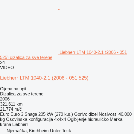
Liebherr LTM 1040-2.1 (2006 - 051
525) dizalica za sve terene
24
VIDEO
Liebherr LTM 1040-2.1 (2006 - 051 525)
Cijena na upit
Dizalica za sve terene
2006
321.611 km
21.774 m/č
Euro
Euro 3
Snaga
205 kW (279 k.s.)
Gorivo
dizel
Nosivost
40.000
kg
Osovinska konfiguracija
4x4x4
Ogibljenje
hidrauličko
Marka
krana
Liebherr
Njemačka, Kirchheim Unter Teck