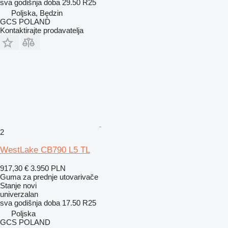
sva godišnja doba
29.50 R25
Poljska, Będzin
GCS POLAND
Kontaktirajte prodavatelja
2
WestLake CB790 L5 TL
917,30 €
3.950 PLN
Guma za prednje utovarivače
Stanje
novi
univerzalan
sva godišnja doba
17.50 R25
Poljska
GCS POLAND