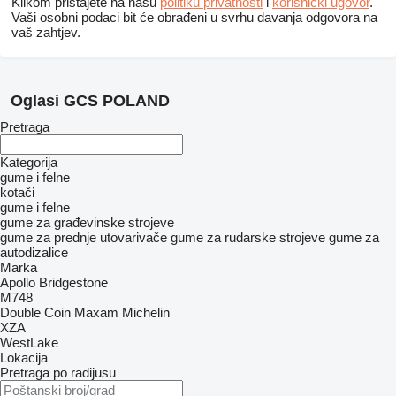
Klikom pristajete na našu
politiku privatnosti
i
korisnički ugovor
.
Vaši osobni podaci bit će obrađeni u svrhu davanja odgovora na
vaš zahtjev.
Oglasi GCS POLAND
Pretraga
Kategorija
gume i felne
kotači
gume i felne
gume za građevinske strojeve
gume za prednje utovarivače
gume za rudarske strojeve
gume za
autodizalice
Marka
Apollo
Bridgestone
M748
Double Coin
Maxam
Michelin
XZA
WestLake
Lokacija
Pretraga po radijusu