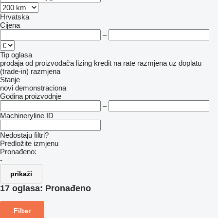
Hrvatska
Cijena
–
Tip oglasa
prodaja
od proizvođača
lizing
kredit
na rate
razmjena uz doplatu
(trade-in)
razmjena
Stanje
novi
demonstraciona
Godina proizvodnje
–
Machineryline ID
Nedostaju filtri?
Predložite izmjenu
Pronađeno:
-
prikaži
17 oglasa:
Pronađeno
Filter