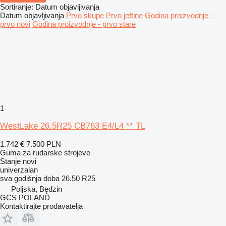
Sortiranje
:
Datum objavljivanja
Datum objavljivanja
Prvo skupe
Prvo jeftine
Godina proizvodnje -
prvo novi
Godina proizvodnje - prvo stare
1
WestLake 26.5R25 CB763 E4/L4 ** TL
1.742 €
7.500 PLN
Guma za rudarske strojeve
Stanje
novi
univerzalan
sva godišnja doba
26.50 R25
Poljska, Będzin
GCS POLAND
Kontaktirajte prodavatelja