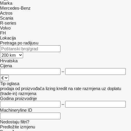
Marka
Mercedes-Benz
Actros
Scania
R-series
Volvo
FH
Lokacija
Pretraga po radijusu
Hrvatska
Cijena
–
Tip oglasa
prodaja
od proizvođača
lizing
kredit
na rate
razmjena uz doplatu
(trade-in)
razmjena
Godina proizvodnje
–
Machineryline ID
Nedostaju filtri?
Predložite izmjenu