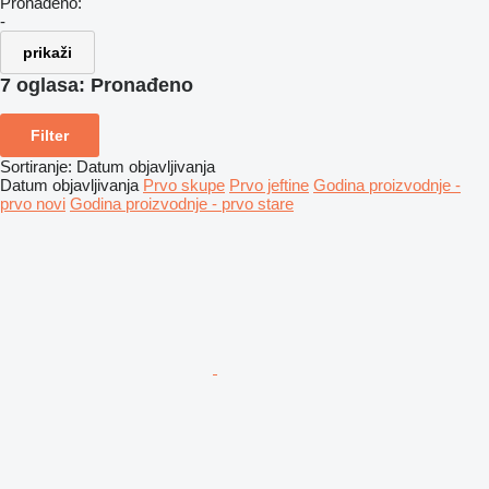
Pronađeno:
-
prikaži
7 oglasa:
Pronađeno
Filter
Sortiranje
:
Datum objavljivanja
Datum objavljivanja
Prvo skupe
Prvo jeftine
Godina proizvodnje -
prvo novi
Godina proizvodnje - prvo stare