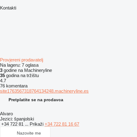
Kontakti
Provjereni prodavatelj
Na lageru:
7 oglasa
3
godine na Machineryline
35
godina na tržištu
4.7
76 komentara
site1763567318764134248.machineryline.es
Pretplatite se na prodavca
Alvaro
Jezici:
španjolski
+34 722 81 ...
Prikaži
+34 722 81 16 67
Nazovite me