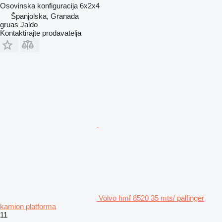
Osovinska konfiguracija
6x2x4
Španjolska, Granada
gruas Jaldo
Kontaktirajte prodavatelja
Volvo hmf 8520 35 mts/ palfinger
kamion platforma
11