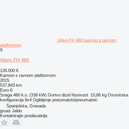
Volvo FH 460 kamion s ravnom
platformom
9
Volvo FH 460
135.000 €
Kamion s ravnom platformom
2015
537.843 km
Euro 6
Snaga
460 k.s. (338 kW)
Gorivo
dizel
Nosivost
10,86 kg
Osovinska
konfiguracija
8x4
Ogibljenje
pneumatski/pneumatski
Španjolska, Granada
gruas Jaldo
Kontaktirajte prodavatelja