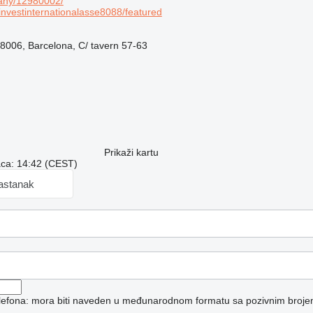
any/12980002/
vestinternationalasse8088/featured
08006, Barcelona, C/ tavern 57-63
Prikaži kartu
aca: 14:42 (CEST)
sastanak
telefona: mora biti naveden u međunarodnom formatu sa pozivnim broje