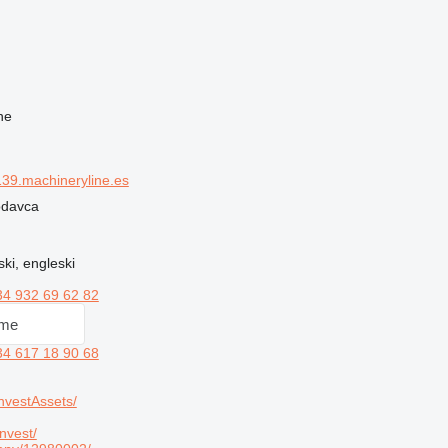
ne
39.machineryline.es
rodavca
ski, engleski
34 932 69 62 82
 me
34 617 18 90 68
vestAssets/
nvest/