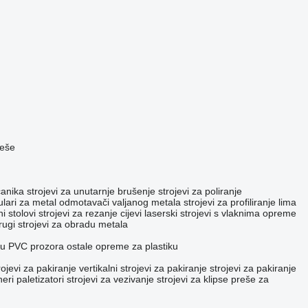
reše
čanika
strojevi za unutarnje brušenje
strojevi za poliranje
ulari za metal
odmotavači valjanog metala
strojevi za profiliranje lima
i stolovi
strojevi za rezanje cijevi
laserski strojevi s vlaknima
opreme
rugi strojevi za obradu metala
adu PVC prozora
ostale opreme za plastiku
rojevi za pakiranje
vertikalni strojevi za pakiranje
strojevi za pakiranje
neri
paletizatori
strojevi za vezivanje
strojevi za klipse
preše za