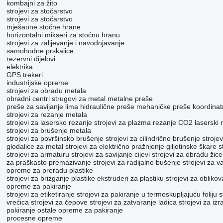
kombajni za žito
strojevi za stočarstvo
strojevi za stočarstvo
mješaone stočne hrane
horizontalni mikseri za stoćnu hranu
strojevi za zaliјеvanje i navodnjavanje
samohodne prskalice
rezervni dijelovi
elektrika
GPS trekeri
industrijske opreme
strojevi za obradu metala
obradni centri
strugovi za metal
metalne preše
preše za savijanje lima
hidraulične preše
mehaničke preše
koordinat
strojevi za rezanje metala
strojevi za lasersko rezanje
strojevi za plazma rezanje
CO2 laserski 
strojevi za brušenje metala
strojevi za površinsko brušenje
strojevi za cilindrično brušenje
stroje
glodalice za metal
strojevi za električno pražnjenje
giljotinske škare
s
strojevi za armaturu
strojevi za savijanje cijevi
strojevi za obradu žice
za praškasto premazivanje
strojevi za radijalno bušenje
strojevi za va
opreme za preradu plastike
strojevi za brizganje plastike
ekstruderi za plastiku
strojevi za obliko
opreme za pakiranje
strojevi za etiketiranje
strojevi za pakiranje u termoskupljajuću foliju
s
vrećica
strojevi za čepove
strojevi za zatvaranje ladica
strojevi za izr
pakiranje
ostale opreme za pakiranje
procesne opreme