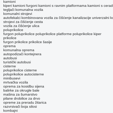
kamioni
kiperi
kamioni furgoni
kamioni s ravnim platformama
kamioni s cera
tegljači
komunalna vozila
komunalni strojevi
autofekalci
kombinovana vozila za čišćenje kanalizacije
univerzalni k
strojevi za čišćenje cesta
vozila za čišćenje ulica
poluprikolice
furgon poluprikolice
poluprikolice platforme
poluprikolice kiper
prikolice
furgon prikolice
prikolice šasije
oprema
komunalna oprema
autopodizači kontejnera
autobusi
turistički autobusi
cisterne
poluprikolice cisterne
poluprikolice autocisterne
minibusevi
mrtvačka vozila
oprema za kosidbu sijena
balirke za okrugle bale
mašina za šumarstvo
pilane
drobilice za drvo
opreme za preradu žitarica
razvrsivači boja
silosi
kombajni