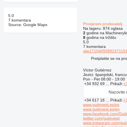
5.0
7 komentara
Provjereni prodavatelj
Source: Google Maps
Na lageru:
874 oglasa
2
godine na Machineryli
8
godina na tržištu
5.0
7 komentara
site17104093992371191
Pretplatite se na p
Víctor Gutiérrez
Jezici:
španjolski, francu
Pon - Pet
08:00 - 19:00
+34 932 69 ...
Prikaži
+
Nazovite
+34 617 18 ...
Prikaži
+
www.gutinvest.es/es
www.gutinvest.es/en
www.facebook.com/Gutin
twitter.com/gutinvest
www.instagram.com/guti