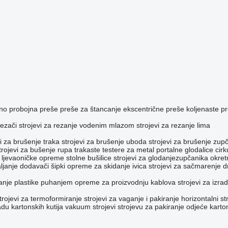
no probojna preše
preše za štancanje
ekscentrične preše
koljenaste p
rezači
strojevi za rezanje vodenim mlazom
strojevi za rezanje lima
vi za brušenje traka
strojevi za brušenje uboda
strojevi za brušenje zup
trojevi za bušenje rupa
trakaste testere za metal
portalne glodalice
cirk
ljevaoničke opreme
stolne bušilice
strojevi za glodanjezupčanika
okretn
ljanje
dodavači šipki
opreme za skidanje ivica
strojevi za sačmarenje
d
vanje plastike puhanjem
opreme za proizvodnju kablova
strojevi za izr
trojevi za termoformiranje
strojevi za vaganje i pakiranje
horizontalni st
adu kartonskih kutija
vakuum strojevi
strojevu za pakiranje odjeće
karto