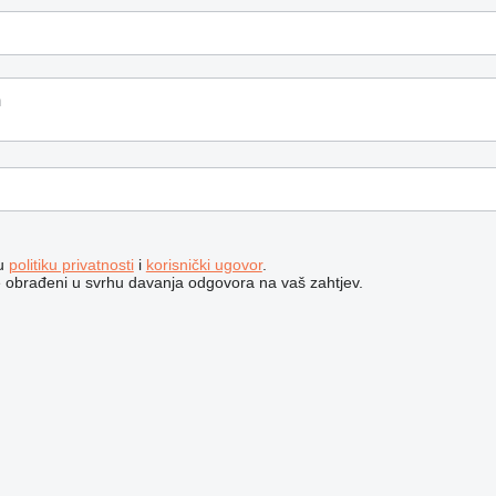
šu
politiku privatnosti
i
korisnički ugovor
.
e obrađeni u svrhu davanja odgovora na vaš zahtjev.