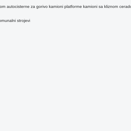
dom
autocisterne za gorivo
kamioni platforme
kamioni sa kliznom cera
omunalni strojevi