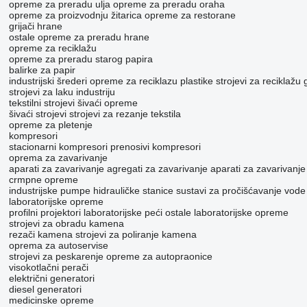
opreme za preradu ulja
opreme za preradu oraha
opreme za proizvodnju žitarica
opreme za restorane
grijači hrane
ostale opreme za preradu hrane
opreme za reciklažu
opreme za preradu starog papira
balirke za papir
industrijski šrederi
opreme za reciklazu plastike
strojevi za reciklažu
strojevi za laku industriju
tekstilni strojevi
šivaći opreme
šivaći strojevi
strojevi za rezanje tekstila
opreme za pletenje
kompresori
stacionarni kompresori
prenosivi kompresori
oprema za zavarivanje
aparati za zavarivanje
agregati za zavarivanje
aparati za zavarivanje 
crmpne opreme
industrijske pumpe
hidrauličke stanice
sustavi za pročišćavanje vode
laboratorijske opreme
profilni projektori
laboratorijske peći
ostale laboratorijske opreme
strojevi za obradu kamena
rezači kamena
strojevi za poliranje kamena
oprema za autoservise
strojevi za peskarenje
opreme za autopraonice
visokotlačni perači
električni generatori
diesel generatori
medicinske opreme