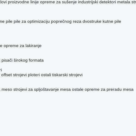
lovi
proizvodne linije
opreme za sušenje
industrijski detektori metala
st
ne pile
pile za optimizaciju poprečnog reza
dvostruke kutne pile
ce
opreme za lakiranje
i
pisači širokog formata
i
offset strojevi
ploteri
ostali tiskarski strojevi
a meso
strojevi za spljoštavanje mesa
ostale opreme za preradu mesa