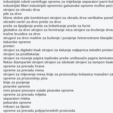
industrijski roboti
centrifuge
opreme za miješanje
separatori
parni kot
industrijski filteri
industrijski spremnici
galvanske opreme
muflne peći
strojevi za obradu drva
pile za drvo
klizne stolne pile
kombinirani strojevi za obradu drva
vertikalne panel
obradni centri za drvo
preše za drvo
preše za lijepljenje
preše za briketiranje
preše za furnir
glodalice za drvo
strojevi za formiranje ivica
strojevi za brušenje drva
tračne brusilice za drvo
strugovi za drvo
mašine za bušenje i punjenje
četverostrane blanjali
tiskarske opreme
printeri
strojevi za digitalni tisak
strojevi za tiskanje naljepnica
tekstilni printer
strojevi za posttiskanje
strojevi za rezanje papira
toplinske preše
uništavače papira
laminator
flekso štamparski strojevi
strojevi za sitotisak
strojevi za tampon tisak
opreme za preradu hrane
opreme za preradu mesa
strojevi za mljevenje mesa
linije za proizvodnju kobasica
masažeri z
opreme za proizvodnju pića
linije za punjenje
pivarske opreme
mini pivare
pivovare
ostale pivarske opreme
opreme za preradu mlijeka
separatori mleka
pekarske opreme
mikseri za tijesto
opreme za preradu poljoprivrednih proizvoda