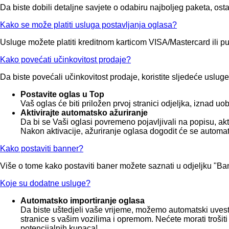
Da biste dobili detaljne savjete o odabiru najboljeg paketa, ostavi
Kako se može platiti usluga postavljanja oglasa?
Usluge možete platiti kreditnom karticom VISA/Mastercard ili p
Kako povećati učinkovitost prodaje?
Da biste povećali učinkovitost prodaje, koristite sljedeće usluge
Postavite oglas u Top
Vaš oglas će biti priložen prvoj stranici odjeljka, iznad u
Aktivirajte automatsko ažuriranje
Da bi se Vaši oglasi povremeno pojavljivali na popisu, akt
Nakon aktivacije, ažuriranje oglasa dogodit će se automat
Kako postaviti banner?
Više o tome kako postaviti baner možete saznati u odjeljku "B
Koje su dodatne usluge?
Automatsko importiranje oglasa
Da biste uštedjeli vaše vrijeme, možemo automatski uvesti (
stranice s vašim vozilima i opremom. Nećete morati trošiti
potencijalnih kupaca!