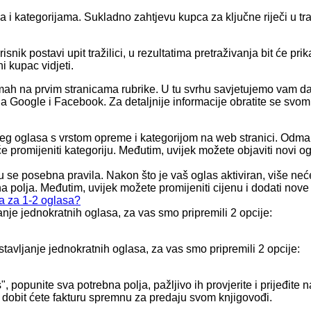
 i kategorijama. Sukladno zahtjevu kupca za ključne riječi u tra
nik postavi upit tražilici, u rezultatima pretraživanja bit će pr
i kupac vidjeti.
dmah na prvim stranicama rubrike. U tu svrhu savjetujemo vam da
 Google i Facebook. Za detaljnije informacije obratite se svom 
šeg oglasa s vrstom opreme i kategorijom na web stranici. Odm
e promijeniti kategoriju. Međutim, uvijek možete objaviti novi og
u se posebna pravila. Nakon što je vaš oglas aktiviran, više nećet
 polja. Međutim, uvijek možete promijeniti cijenu i dodati nove f
a za 1-2 oglasa?
nje jednokratnih oglasa, za vas smo pripremili 2 opcije:
tavljanje jednokratnih oglasa, za vas smo pripremili 2 opcije:
, popunite sva potrebna polja, pažljivo ih provjerite i prijeđite
 dobit ćete fakturu spremnu za predaju svom knjigovođi.