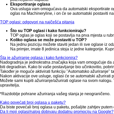
Eksportiranje oglasa
Ova usluga vam omogućava da automatski eksportirate ogla
oglas na Machineryline, i on će se automatski postaviti n
TOP oglasi: odgovori na najčešća pitanja
Što su TOP oglasi i kako funkcioniraju?
TOP oglas je oglas koji se postavlja na prva mjesta u rub
Koliko oglasa se može postaviti u TOP?
Na jednu poziciju možete staviti jedan ili sve oglase iz od
Na primjer, imate 8 jedinica stoja iz jedne kategorije. Ku
Šta je ažuriranje oglasa i kako funkcionira?
Nadogradnja je jednokratna značajka koja vam omogućuje da ažu
biti degradiran. Kako bi vaše postavljanje bio učinkovitio, pobri
Također je moguće aktivirati funkciju "Automatsko ažuriranje" t
Nakon aktivacije ove usluge, oglasi će se automatski ažurirati 
Možete sami kupiti ažuriranje/ažurirati oglase na svom nalogu.
upravitelja.
*Razdoblje pohrane ažuriranja vašeg stanja je neograničeno.
Kako povećati broj oglasa u paketu?
Da biste povećali broj oglasa u paketu, pošaljite zahtjev putem
Da li moji oglasi/nalog dobivaju dodatnu promociju na Google?