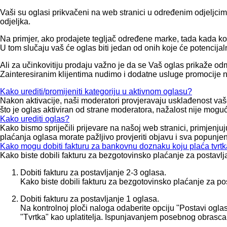
Vaši su oglasi prikvačeni na web stranici u određenim odjeljcima
odjeljka.
Na primjer, ako prodajete tegljač određene marke, tada kada koris
U tom slučaju vaš će oglas biti jedan od onih koje će potencijaln
Ali za učinkovitiju prodaju važno je da se Vaš oglas prikaže o
Zainteresiranim klijentima nudimo i dodatne usluge promocije na
Kako urediti/promijeniti kategoriju u aktivnom oglasu?
Nakon aktivacije, naši moderatori provjeravaju usklađenost va
što je oglas aktiviran od strane moderatora, nažalost nije moguć
Kako urediti oglas?
Kako bismo spriječili prijevare na našoj web stranici, primjenjuj
plaćanja oglasa morate pažljivo provjeriti objavu i sva popunjena
Kako mogu dobiti fakturu za bankovnu doznaku koju plaća tvrtk
Kako biste dobili fakturu za bezgotovinsko plaćanje za postavlja
Dobiti fakturu za postavljanje 2-3 oglasa.
Kako biste dobili fakturu za bezgotovinsko plaćanje za pos
Dobiti fakturu za postavljanje 1 oglasa.
Na kontrolnoj ploči naloga odaberite opciju "Postavi oglas"
"Tvrtka" kao uplatitelja. Ispunjavanjem posebnog obrasca