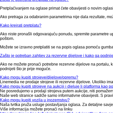
Pretplaćivanjem na oglase primat ćete obavijesti o novim oglas
Ako pretraga za odabranim parametrima nije dala rezultate, mo
Kako kreirati pretplatu?
Ako niste pronašli odgovarajuću ponudu, spremite parametre upit
poštom.
Možete se izravno pretplatiti se na popis oglasa pomoću gumba
Zašto je potreban zahtjev za rezervne dijelove i kako ga podnije
Ako ne možete pronaći potrebne rezervne dijelove na portalu, ko
podnijeti što je prije moguće.
Kako mogu kupiti strojeve/dijelove/opremu?
Linemedia ne prodaje strojeve ili rezervne dijelove. Ukoliko i
Kako mogu kupiti strojeve na aukciji i djeluje li platforma kao p
Ne posredujemo u prodaji strojeva putem aukcije, niti pomažemo pr
Naše web stranice sadrže samo informativne obavijesti. S pravi
Kako mogu kupiti vozila u inozemstvu?
Naša tvrtka pruža usluge postavljanja oglasa. Za detaljne savje
Više informacija možete pronaći na linku