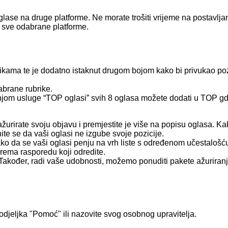
se na druge platforme. Ne morate trošiti vrijeme na postavlja
a sve odabrane platforme.
rikama te je dodatno istaknut drugom bojom kako bi privukao po
abrane rubrike.
pnjom usluge “TOP oglasi” svih 8 oglasa možete dodati u TOP gdj
rirate svoju objavu i premjestite je više na popisu oglasa. K
nite se da vaši oglasi ne izgube svoje pozicije.
ako da se vaši oglasi penju na vrh liste s određenom učestalošć
prema rasporedu koji odredite.
 Također, radi vaše udobnosti, možemo ponuditi pakete ažuriran
 odjeljka "Pomoć" ili nazovite svog osobnog upravitelja.