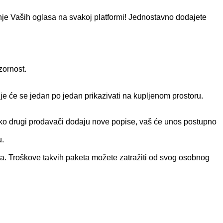
nje Vaših oglasa na svakoj platformi! Jednostavno dodajete
zornost.
e će se jedan po jedan prikazivati ​​na kupljenom prostoru.
ako drugi prodavači dodaju nove popise, vaš će unos postupno
u.
ja. Troškove takvih paketa možete zatražiti od svog osobnog