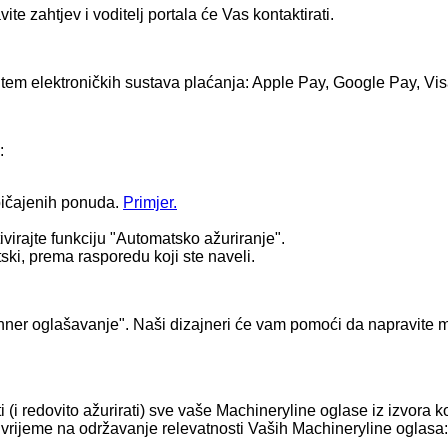
te zahtjev i voditelj portala će Vas kontaktirati.
utem elektroničkih sustava plaćanja: Apple Pay, Google Pay, Vi
:
običajenih ponuda.
Primjer.
ivirajte funkciju "Automatsko ažuriranje".
ski, prema rasporedu koji ste naveli.
anner oglašavanje". Naši dizajneri će vam pomoći da napravite 
i redovito ažurirati) sve vaše Machineryline oglase iz izvora koj
 vrijeme na održavanje relevatnosti Vaših Machineryline oglasa: