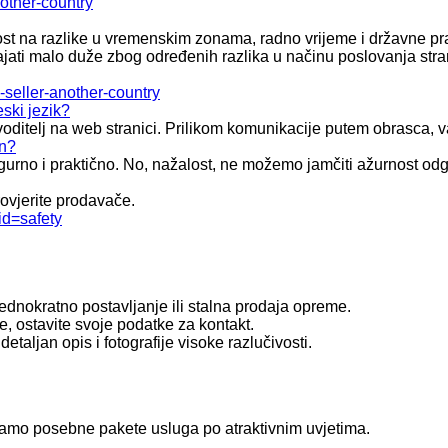
other-country
t na razlike u vremenskim zonama, radno vrijeme i državne praz
ti malo duže zbog određenih razlika u načinu poslovanja strani
-seller-another-country
ski jezik?
prevoditelj na web stranici. Prilikom komunikacije putem obrasca,
an?
sigurno i praktično. No, nažalost, ne možemo jamčiti ažurnost od
rovjerite prodavače.
id=safety
 jednokratno postavljanje ili stalna prodaja opreme.
se, ostavite svoje podatke za kontakt.
aljan opis i fotografije visoke razlučivosti.
 imamo posebne pakete usluga po atraktivnim uvjetima.