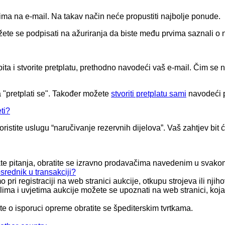
ima na e-mail. Na takav način neće propustiti najbolje ponude.
žete se podpisati na ažuriranja da biste među prvima saznali 
a i stvorite pretplatu, prethodno navodeći vaš e-mail. Čim se n
 "pretplati se". Također možete
stvoriti pretplatu sami
navodeći p
ti?
ristite uslugu “naručivanje rezervnih dijelova”. Vaš zahtjev bi
mate pitanja, obratite se izravno prodavačima navedenim u svako
osrednik u transakciji?
i registraciji na web stranici aukcije, otkupu strojeva ili njiho
lima i uvjetima aukcije možete se upoznati na web stranici, ko
te o isporuci opreme obratite se špediterskim tvrtkama.