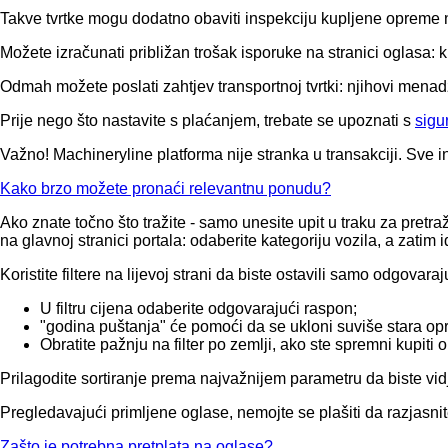
Takve tvrtke mogu dodatno obaviti inspekciju kupljene opreme na
Možete izračunati približan trošak isporuke na stranici oglasa: k
Odmah možete poslati zahtjev transportnoj tvrtki: njihovi menad
Prije nego što nastavite s plaćanjem, trebate se upoznati s
sigu
Važno! Machineryline platforma nije stranka u transakciji. Sve i
Kako brzo možete pronaći relevantnu ponudu?
Ako znate točno što tražite - samo unesite upit u traku za pret
na glavnoj stranici portala: odaberite kategoriju vozila, a zatim 
Koristite filtere na lijevoj strani da biste ostavili samo odgovara
U filtru cijena odaberite odgovarajući raspon;
"godina puštanja" će pomoći da se ukloni suviše stara op
Obratite pažnju na filter po zemlji, ako ste spremni kupiti
Prilagodite sortiranje prema najvažnijem parametru da biste vid
Pregledavajući primljene oglase, nemojte se plašiti da razjasni
Zašto je potrebna pretplata na oglase?