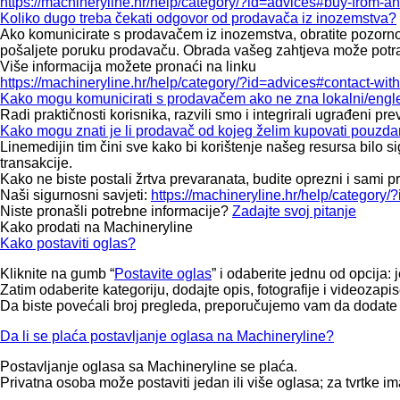
https://machineryline.hr/help/category/?id=advices#buy-from-an
Koliko dugo treba čekati odgovor od prodavača iz inozemstva?
Ako komunicirate s prodavačem iz inozemstva, obratite pozornos
pošaljete poruku prodavaču. Obrada vašeg zahtjeva može potraja
Više informacija možete pronaći na linku
https://machineryline.hr/help/category/?id=advices#contact-with
Kako mogu komunicirati s prodavačem ako ne zna lokalni/engle
Radi praktičnosti korisnika, razvili smo i integrirali ugrađeni 
Kako mogu znati je li prodavač od kojeg želim kupovati pouzd
Linemedijin tim čini sve kako bi korištenje našeg resursa bilo 
transakcije.
Kako ne biste postali žrtva prevaranata, budite oprezni i sami p
Naši sigurnosni savjeti:
https://machineryline.hr/help/category/?
Niste pronašli potrebne informacije?
Zadajte svoj pitanje
Kako prodati na Machineryline
Kako postaviti oglas?
Kliknite na gumb “
Postavite oglas
” i odaberite jednu od opcija:
Zatim odaberite kategoriju, dodajte opis, fotografije i videozapi
Da biste povećali broj pregleda, preporučujemo vam da dodate det
Da li se plaća postavljanje oglasa na Machineryline?
Postavljanje oglasa sa Machineryline se plaća.
Privatna osoba može postaviti jedan ili više oglasa; za tvrtke