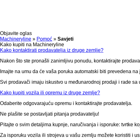
Objavite oglas
Machineryline
»
Pomoć
»
Savjeti
Kako kupiti na Machineryline
Kako kontaktirati prodavatelja iz druge zemlje?
Nakon što ste pronašli zanimljivu ponudu, kontaktirajte prodava
Imajte na umu da će vaša poruka automatski biti prevedena na 
Svi prodavači imaju iskustvo u međunarodnoj prodaji i rade sa up
Kako kupiti vozila ili opremu iz druge zemlje?
Odaberite odgovarajuću opremu i kontaktirajte prodavatelja.
Ne plašite se postavljati pitanja prodavatelju!
Pitajte o svim detaljima kupnje, naručivanja i isporuke: tvrtk
Za isporuku vozila ili strojeva u vašu zemlju možete koristiti i u