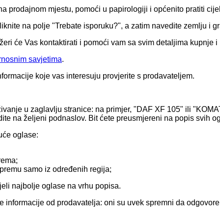
 prodajnom mjestu, pomoći u papirologiji i općenito pratiti cij
liknite na polje "Trebate isporuku?", a zatim navedite zemlju i g
žeri će Vas kontaktirati i pomoći vam sa svim detaljima kupnje i
rnosnim savjetima
.
nformacije koje vas interesuju provjerite s prodavateljem.
raživanje u zaglavlju stranice: na primjer, "DAF XF 105" ili "K
idite na željeni podnaslov. Bit ćete preusmjereni na popis svih og
juće oglase:
rema;
 opremu samo iz određenih regija;
jeli najbolje oglase na vrhu popisa.
te informacije od prodavatelja: oni su uvek spremni da odgovore 