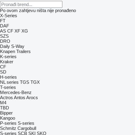
Po ovom zahtjevu ništa nije pronađeno
X-Series
FT
DAF
AS
CF
XF
XG
SZS
DRO
Daily
S-Way
Knapen Trailers
K-series
Kraker
CF
SD
H-series
NL series
TGS
TGX
T-series
Mercedes-Benz
Actros
Antos
Arocs
M4
TBD
Bipper
Kangoo
P-series
S-series
Schmitz Cargobull
S-series
SCB
SKI
SKO