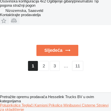
Osovinska konfiguracija
4x2
Ogibljenje
gibanj/pneumatski
Tip
pogona
stražnji pogon
Nizozemska, Saasveld
Kontaktirajte prodavatelja
Sljedeća
2
3
…
11
1
Pretražite opremu prodavača Hesselink Trucks BV u ovim
kategorijama
Poluprikolice
Tegljači
Kamioni
Prikolice
Minibusevi
Cisterne
Strojevi
za skladištenje