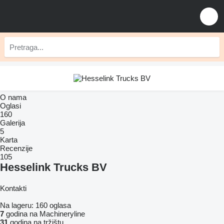
O nama
Oglasi
160
Galerija
5
Karta
Recenzije
105
Hesselink Trucks BV
Kontakti
Na lageru:
160 oglasa
7
godina na Machineryline
31
godina na tržištu