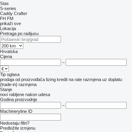
Stas
S-series
Caddy
Crafter
FH
FM
prikaži sve
Lokacija
Pretraga po radijusu
Hrvatska
Cijena
–
Tip oglasa
prodaja
od proizvođača
lizing
kredit
na rate
razmjena uz doplatu
(trade-in)
razmjena
Stanje
novi
rabljene
nakon udesa
Godina proizvodnje
–
Machineryline ID
Nedostaju filtri?
Predložite izmjenu