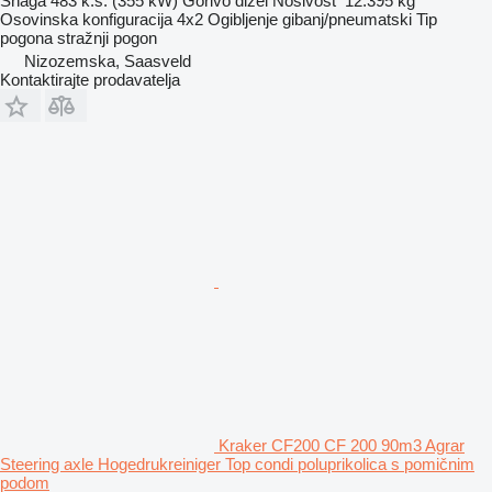
Snaga
483 k.s. (355 kW)
Gorivo
dizel
Nosivost
12.395 kg
Osovinska konfiguracija
4x2
Ogibljenje
gibanj/pneumatski
Tip
pogona
stražnji pogon
Nizozemska, Saasveld
Kontaktirajte prodavatelja
Kraker CF200 CF 200 90m3 Agrar
Steering axle Hogedrukreiniger Top condi poluprikolica s pomičnim
podom