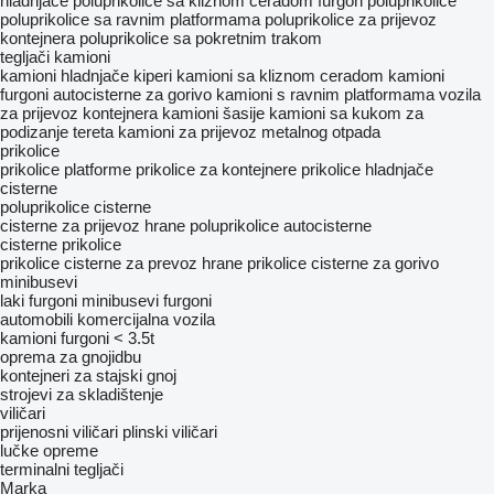
hladnjače
poluprikolice sa kliznom ceradom
furgon poluprikolice
poluprikolice sa ravnim platformama
poluprikolice za prijevoz
kontejnera
poluprikolice sa pokretnim trakom
tegljači
kamioni
kamioni hladnjače
kiperi
kamioni sa kliznom ceradom
kamioni
furgoni
autocisterne za gorivo
kamioni s ravnim platformama
vozila
za prijevoz kontejnera
kamioni šasije
kamioni sa kukom za
podizanje tereta
kamioni za prijevoz metalnog otpada
prikolice
prikolice platforme
prikolice za kontejnere
prikolice hladnjače
cisterne
poluprikolice cisterne
cisterne za prijevoz hrane
poluprikolice autocisterne
cisterne prikolice
prikolice cisterne za prevoz hrane
prikolice cisterne za gorivo
minibusevi
laki furgoni
minibusevi furgoni
automobili
komercijalna vozila
kamioni furgoni < 3.5t
oprema za gnojidbu
kontejneri za stajski gnoj
strojevi za skladištenje
viličari
prijenosni viličari
plinski viličari
lučke opreme
terminalni tegljači
Marka