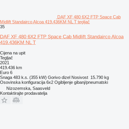
DAF XF 480 6X2 FTP Space Cab
Midlift Standairco Alcoa 419.436KM NL T tegljač
35
DAF XF 480 6X2 FTP Space Cab Midlift Standairco Alcoa
419.436KM NL T
Cijena na upit
Tegljač
2021
419.436 km
Euro 6
Snaga
483 k.s. (355 kW)
Gorivo
dizel
Nosivost
15.790 kg
Osovinska konfiguracija
6x2
Ogibljenje
gibanj/pneumatski
Nizozemska, Saasveld
Kontaktirajte prodavatelja