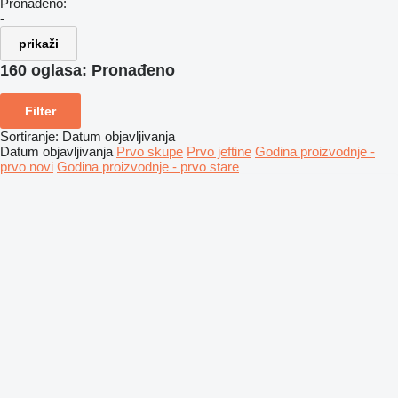
Pronađeno:
-
prikaži
160 oglasa:
Pronađeno
Filter
Sortiranje
:
Datum objavljivanja
Datum objavljivanja
Prvo skupe
Prvo jeftine
Godina proizvodnje -
prvo novi
Godina proizvodnje - prvo stare