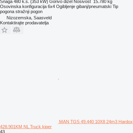
Snaga
480 k.s. (353 kW)
Gorivo
dizel
Nosivost
15.780 kg
Osovinska konfiguracija
6x4
Ogibljenje
gibanj/pneumatski
Tip
pogona
stražnji pogon
Nizozemska, Saasveld
Kontaktirajte prodavatelja
MAN TGS 49.440 10X8 24m3 Hardox
428.901KM NL Truck kiper
43