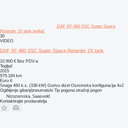
DAF XF 460 SSC Super Space
Retarder 2X tank tegljač
30
VIDEO
DAF XF 460 SSC Super Space Retarder 2X tank
10.900 €
Bez PDV-a
Tegljač
2015
979.184 km
Euro 6
Snaga
460 k.s. (338 kW)
Gorivo
dizel
Osovinska konfiguracija
4x2
Ogibljenje
gibanj/pneumatski
Tip pogona
stražnji pogon
Nizozemska, Saasveld
Kontaktirajte prodavatelja