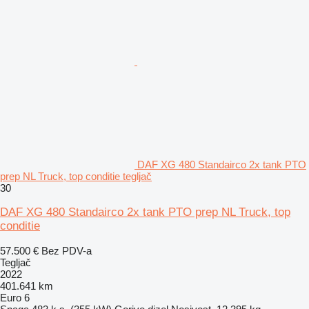
DAF XG 480 Standairco 2x tank PTO
prep NL Truck, top conditie tegljač
30
DAF XG 480 Standairco 2x tank PTO prep NL Truck, top
conditie
57.500 €
Bez PDV-a
Tegljač
2022
401.641 km
Euro 6