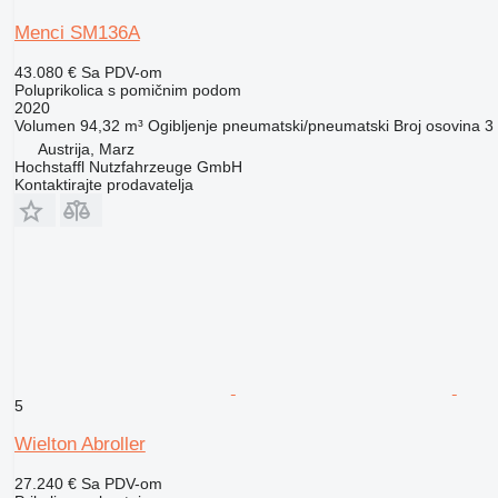
Menci SM136A
43.080 €
Sa PDV-om
Poluprikolica s pomičnim podom
2020
Volumen
94,32 m³
Ogibljenje
pneumatski/pneumatski
Broj osovina
3
Austrija, Marz
Hochstaffl Nutzfahrzeuge GmbH
Kontaktirajte prodavatelja
5
Wielton Abroller
27.240 €
Sa PDV-om