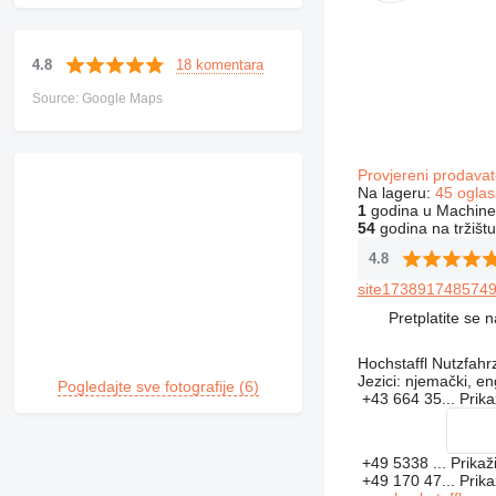
18 komentara
4.8
Source: Google Maps
Provjereni prodavat
Na lageru:
45 oglas
1
godina u Machiner
54
godina na tržištu
4.8
site1738917485749
Pretplatite se 
Hochstaffl Nutzfa
Jezici:
njemački, en
Pogledajte sve fotografije (6)
+43 664 35...
Prika
+49 5338 ...
Prikaž
+49 170 47...
Prika