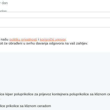
a našu
politiku privatnosti
i
korisnički ugovor
.
bit će obrađeni u svrhu davanja odgovora na vaš zahtjev.
ice kiper
poluprikolice za prijevoz kontejnera
poluprikolice sa kliznom 
a
lice
prikolice sa kliznom ceradom