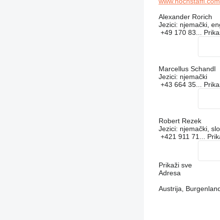
www.hochstaffl.com
Alexander Rorich
Jezici:
njemački, en
+49 170 83...
Prika
Marcellus Schandl
Jezici:
njemački
+43 664 35...
Prika
Robert Rezek
Jezici:
njemački, slo
+421 911 71...
Pri
Prikaži sve
Adresa
Austrija, Burgenla