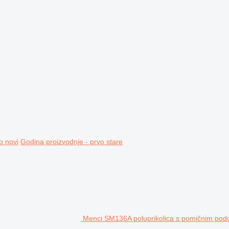
o novi
Godina proizvodnje - prvo stare
Menci SM136A poluprikolica s pomičnim po