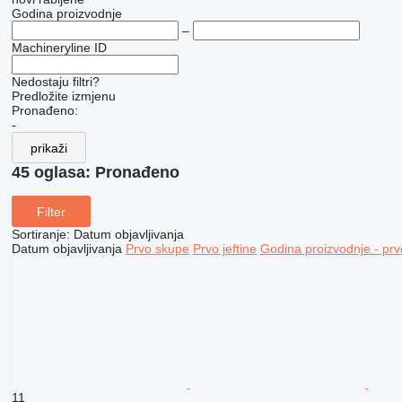
Godina proizvodnje
–
Machineryline ID
Nedostaju filtri?
Predložite izmjenu
Pronađeno:
-
prikaži
45 oglasa:
Pronađeno
Filter
Sortiranje
:
Datum objavljivanja
Datum objavljivanja
Prvo skupe
Prvo jeftine
Godina proizvodnje - prv
11