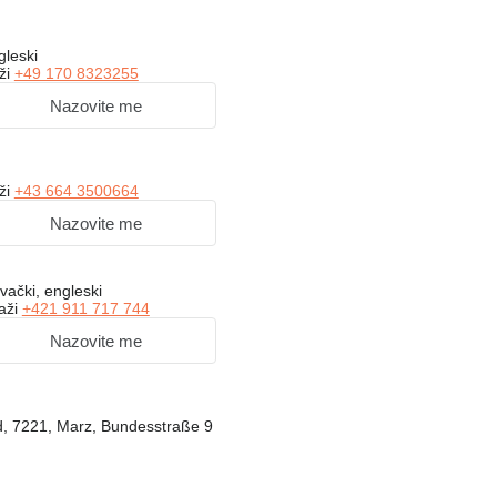
gleski
ži
+49 170 8323255
Nazovite me
ži
+43 664 3500664
Nazovite me
vački, engleski
kaži
+421 911 717 744
Nazovite me
nd, 7221, Marz, Bundesstraße 9