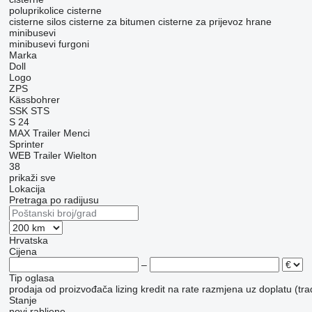
poluprikolice cisterne
cisterne silos
cisterne za bitumen
cisterne za prijevoz hrane
minibusevi
minibusevi furgoni
Marka
Doll
Logo
ZPS
Kässbohrer
SSK
STS
S 24
MAX Trailer
Menci
Sprinter
WEB Trailer
Wielton
38
prikaži sve
Lokacija
Pretraga po radijusu
Hrvatska
Cijena
–
Tip oglasa
prodaja
od proizvođača
lizing
kredit
na rate
razmjena uz doplatu (tra
Stanje
novi
rabljene