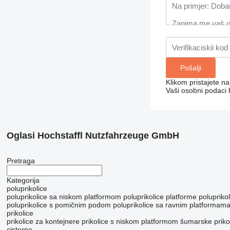
Klikom pristajete n
Vaši osobni podaci 
Oglasi Hochstaffl Nutzfahrzeuge GmbH
Pretraga
Kategorija
poluprikolice
poluprikolice sa niskom platformom
poluprikolice platforme
poluprikol
poluprikolice s pomičnim podom
poluprikolice sa ravnim platformam
prikolice
prikolice za kontejnere
prikolice s niskom platformom
šumarske priko
cisterne