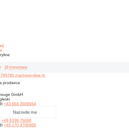
elj
a
yline
18 komentara
789780.machineryline.hr
na prodavca
hrzeuge GmbH
gleski
ži
+43 664 3500664
Nazovite me
i
+49 5338 75000
ži
+49 170 4700400