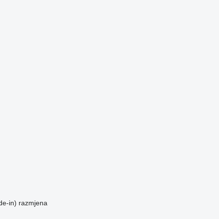
de-in)
razmjena